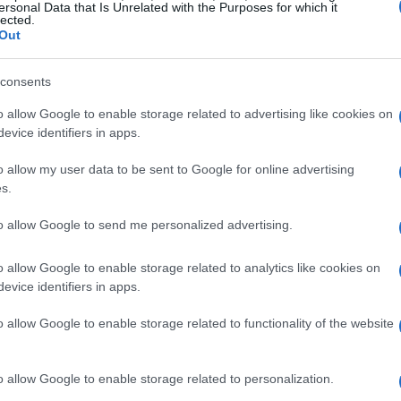
ersonal Data that Is Unrelated with the Purposes for which it
lected.
Out
port-Wheels tunea y potencia el
olkswagen Golf R
consents
 febrero, 2020
o allow Google to enable storage related to advertising like cookies on
ort-Wheels, una casa de tuning alemana, ha tomado el
evice identifiers in apps.
lkswagen Golf R para potenciarlo y darle un aspecto
rsonalizado que rompe esquemas. El Golf R es un modelo que
El
o allow my user data to be sent to Google for online advertising
n sus 270cv de serie junto con la tracción integral ya…
s.
Ce
mig
l Hyundai Veloster en 'close-up'
to allow Google to send me personalized advertising.
re
ara los espía
o allow Google to enable storage related to analytics like cookies on
 febrero, 2020
evice identifiers in apps.
 Veloster aparece de nuevo, esta vez en una sesión de fotos
e muestran primeros planos de este cupé deportivo 2+2 de
o allow Google to enable storage related to functionality of the website
acción delantera, que la casa coreana tendrá listo el año que
ene. Ya luce como coche de producción…
o allow Google to enable storage related to personalization.
uevo motor Volkswagen 2.0 TDI