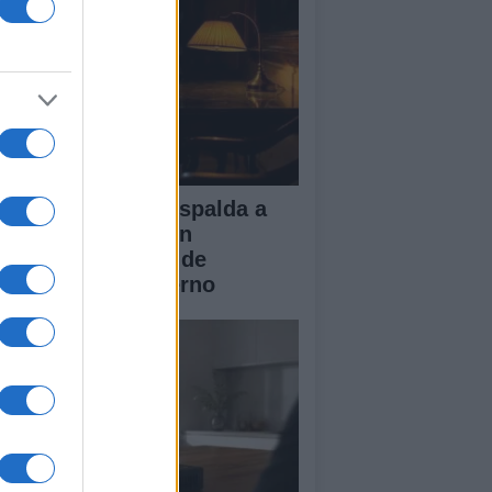
 Rey de España respalda a
uta ante la presión
ratoria y la falta de
spuesta del Gobierno