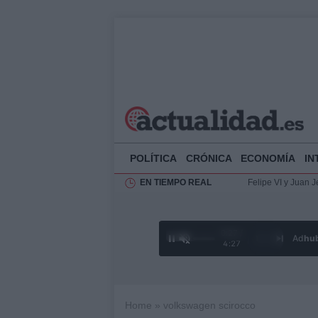
POLÍTICA
CRÓNICA
ECONOMÍA
IN
EN TIEMPO REAL
Análisis de la res
El Rey de España r
Felipe VI y Juan 
0:28 /
Ad
hu
1
/
4
4:27
Home
»
volkswagen scirocco