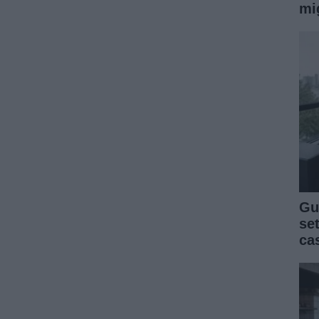
mi
Gu
se
ca