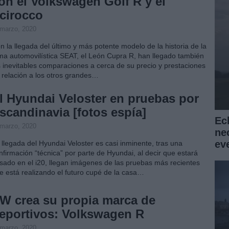
on el Volkswagen Golf R y el
cirocco
 marzo, 2020
n la llegada del último y más potente modelo de la historia de la
rma automovilística SEAT, el León Cupra R, han llegado también
s inevitables comparaciones a cerca de su precio y prestaciones
 relación a los otros grandes…
l Hyundai Veloster en pruebas por
scandinavia [fotos espía]
Ec
 marzo, 2020
ne
ev
 llegada del Hyundai Veloster es casi inminente, tras una
nfirmación “técnica” por parte de Hyundai, al decir que estará
sado en el i20, llegan imágenes de las pruebas más recientes
e está realizando el futuro cupé de la casa…
W crea su propia marca de
eportivos: Volkswagen R
 marzo, 2020