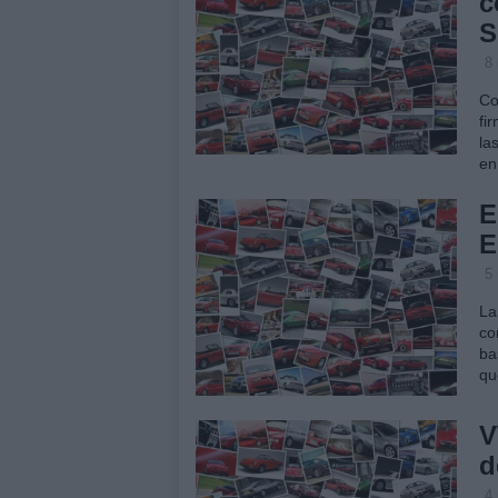
c
S
8
Co
fi
la
en
E
E
5
La
co
ba
qu
V
d
4