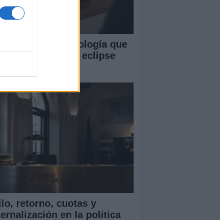
ghtSound: la tecnología que
rmite escuchar el eclipse
lar
lo, retorno, cuotas y
ernalización en la política