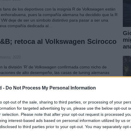
s fans de los deportivos con la insignia R de Volkswagen están
 enhorabuena, pues la compañía alemana ha decidido que la R
 VW deje de ser un símbolo distintivo para pasar a ser una
eva compañía dedicada al…
Gio
mi
&B; retoca al Volkswagen Scirocco
aná
 marzo, 2020
n la división ‘R’ de Volkswagen confirmada como nicho de
eaciones de alto desempeño, las casas de tuning alemanas
uran el paso para lucirse con diseños sobre coches del
bricante de Wolfsburgo. Le ha tocado a B&B automobiltechnik,
d -
Do Not Process My Personal Information
ienes han…
ichelin presenta los zapatos para
to opt-out of the sale, sharing to third parties, or processing of your per
formation for targeted advertising by us, please use the below opt-out s
l nuevo Cayenne
r selection. Please note that after your opt-out request is processed y
 marzo, 2020
eing interest-based ads based on personal information utilized by us or
disclosed to third parties prior to your opt-out. You may separately opt-
Có
chelin es el primer fabricante mundial de neumáticos y, con