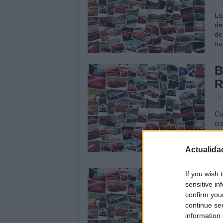
Lo
de
de
nu
B
R
3
Co
cr
ap
fa
Actualida
qu
M
If you wish 
sensitive in
e
confirm you
2
continue se
information 
Mi