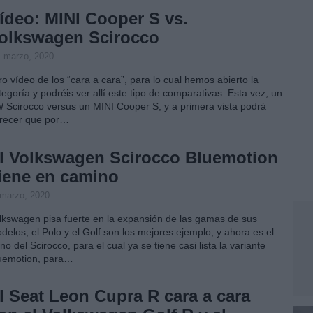
ídeo: MINI Cooper S vs.
olkswagen Scirocco
1 marzo, 2020
ro vídeo de los “cara a cara”, para lo cual hemos abierto la
tegoría y podréis ver allí este tipo de comparativas. Esta vez, un
 Scirocco versus un MINI Cooper S, y a primera vista podrá
recer que por…
l Volkswagen Scirocco Bluemotion
iene en camino
 marzo, 2020
lkswagen pisa fuerte en la expansión de las gamas de sus
delos, el Polo y el Golf son los mejores ejemplo, y ahora es el
rno del Scirocco, para el cual ya se tiene casi lista la variante
uemotion, para…
l Seat Leon Cupra R cara a cara