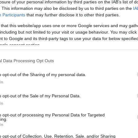
losure of your personal information by third parties on the IAB’s list of
co
stante diferencia, la marca que más dinero invierte anualmente
. This information may also be disclosed by us to third parties on the
IA
 I+D. Desde la primera generación de este modelo que, cuando
me
lió al mercado inauguró casi una nueva categoría: la de…
Participants
that may further disclose it to other third parties.
 that this website/app uses one or more Google services and may gath
a Guía Michelin se reedita para el
including but not limited to your visit or usage behaviour. You may click 
Phone
 to Google and its third-party tags to use your data for below specifi
ogle consent section.
 marzo, 2020
as el éxito, en su primera edición del año pasado, del popular
l Data Processing Opt Outs
bro rojo que lleva décadas siendo indispensable para todos los
antes de la buena mesa con su nuevo soporte, el teléfono de
o opt-out of the Sharing of my personal data.
ple, ahora ViaMihelin acaba de presentar…
In
a Challenge Bibendum comienza el
o opt-out of the Sale of my Personal Data.
El
omingo 30 de mayo
ce
In
 marzo, 2020
y 
to opt-out of processing my Personal Data for Targeted
ing.
 Challenge Bibendum es un evento que se inventó Michelín ya
In
 el año 1998, cosa que de nuevo honra a la marca francesa,
ra servir de muestra de toda clase de tecnologías que tengan
o opt-out of Collection, Use, Retention, Sale, and/or Sharing
e ver con los vehículos…