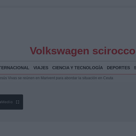
Volkswagen scirocco
TERNACIONAL
VIAJES
CIENCIA Y TECNOLOGÍA
DEPORTES
puesta del Gobierno ante la crisis migratoria en Ceuta
espalda a Ceuta ante la presión migratoria y la falta de respuesta del Gobierno
Jesús Vivas se reúnen en Marivent para abordar la situación en Ceuta
b
Media