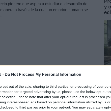
Pr
ecto pionero que aspira a estudiar el desarrollo de
y 
a manera a través de la cual un embrión humano se
ec
s.
d -
Do Not Process My Personal Information
Gu
co
to opt-out of the sale, sharing to third parties, or processing of your per
formation for targeted advertising by us, please use the below opt-out s
ST
r selection. Please note that after your opt-out request is processed y
eing interest-based ads based on personal information utilized by us or
disclosed to third parties prior to your opt-out. You may separately opt-