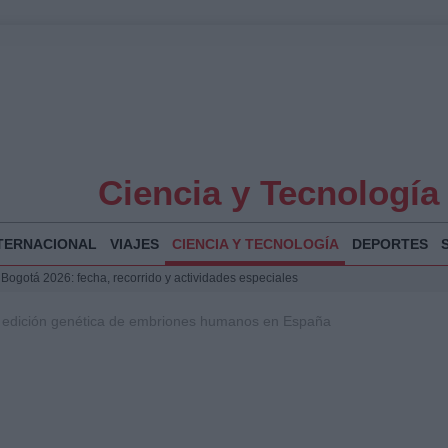
Ciencia y Tecnología
TERNACIONAL
VIAJES
CIENCIA Y TECNOLOGÍA
DEPORTES
 Bogotá 2026: fecha, recorrido y actividades especiales
a Juan Jesús Vivas en Palma para analizar la situación en Ceuta
 edición genética de embriones humanos en España
la Illa Plana: Menorca apuesta por el deporte náutico sostenible
puesta del Gobierno ante la crisis migratoria en Ceuta