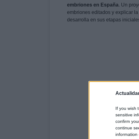
embriones en España
. Un proy
embriones editados y explicar l
desarrolla en sus etapas iniciale
Actualida
If you wish 
sensitive in
confirm you
continue se
information 