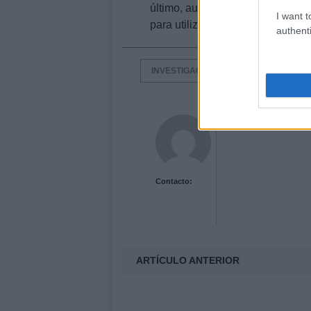
último, aunque esta técnica es rá
I want t
para utilizarla con fines médicos.
authenti
INVESTIGACIÓN
Javier Álvarez
Contacto:
ARTÍCULO ANTERIOR