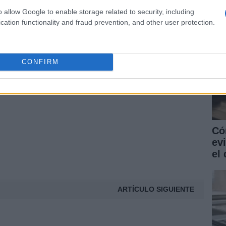
pida, sencilla y barata, aún no es bastante precisa
o allow Google to enable storage related to security, including
cation functionality and fraud prevention, and other user protection.
© Riproduzione riservata
CONFIRM
Có
ev
el 
ARTÍCULO SIGUIENTE