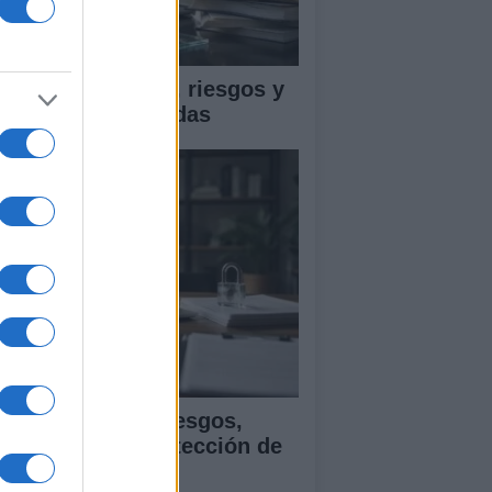
ica en IA: marcos, riesgos y
tigaciones aplicadas
ía para evaluar sesgos,
ansparencia y protección de
tos en IA