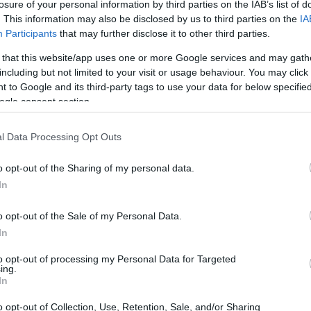
losure of your personal information by third parties on the IAB’s list of
. This information may also be disclosed by us to third parties on the
IA
Participants
that may further disclose it to other third parties.
 that this website/app uses one or more Google services and may gath
including but not limited to your visit or usage behaviour. You may click 
 to Google and its third-party tags to use your data for below specifi
ogle consent section.
cas de reproducción asistida y entender por qué
 Actualmente solo el 40% de las parejas que recurren a
l Data Processing Opt Outs
UJ
conseguir un embarazo al primer intento. En cambio un
pr
o opt-out of the Sharing of my personal data.
20
In
o opt-out of the Sale of my Personal Data.
In
to opt-out of processing my Personal Data for Targeted
ing.
In
o opt-out of Collection, Use, Retention, Sale, and/or Sharing