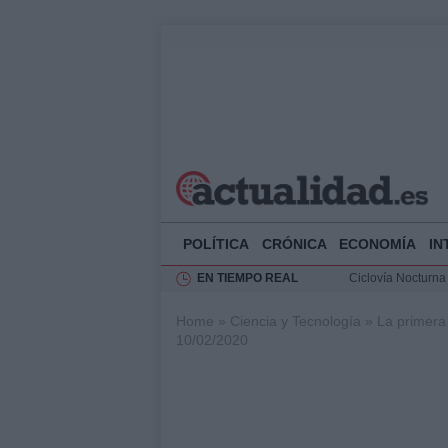
POLÍTICA
CRÓNICA
ECONOMÍA
IN
EN TIEMPO REAL
Ciclovía Nocturna
Felipe VI recibe 
Home
»
Ciencia y Tecnología
»
La primera
Rehabilitación de 
10/02/2020
Análisis de la res