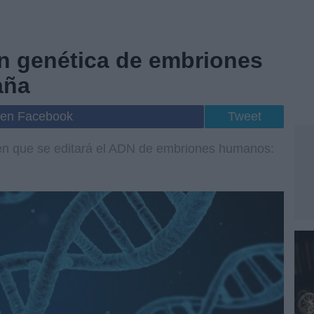
ón genética de embriones
aña
 en Facebook
Tweet
 en que se editará el ADN de embriones humanos: