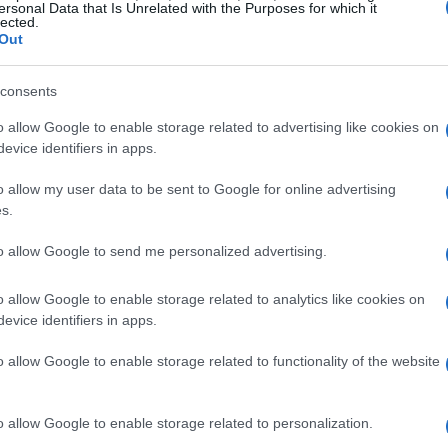
ersonal Data that Is Unrelated with the Purposes for which it
lected.
Out
Ét
consents
mi
o allow Google to enable storage related to advertising like cookies on
ilizada es el
método CRISPR/Cas9
, inventado en
evice identifiers in apps.
rigidas que modifican secuencias de ADN o genes
novador que permite eliminar o reparar los genes
o allow my user data to be sent to Google for online advertising
que los bebés nazcan con enfermedades genéticas.
s.
nes que desempeñan un papel clave en el desarrollo
es, considerados más relevantes, que se modificarán.
to allow Google to send me personalized advertising.
e los embriones editados en las fases iniciales de su
o allow Google to enable storage related to analytics like cookies on
evice identifiers in apps.
unos limites
, principalmente por la falta de muestras
o allow Google to enable storage related to functionality of the website
legales. De hecho, los embriones no se implantarán en
Gu
n embarazo: no nacerán bebés. Las células humanas
tr
ión in vitro del servicio de Medicina de la
o allow Google to enable storage related to personalization.
da
edidos voluntariamente por parte de padres. Por