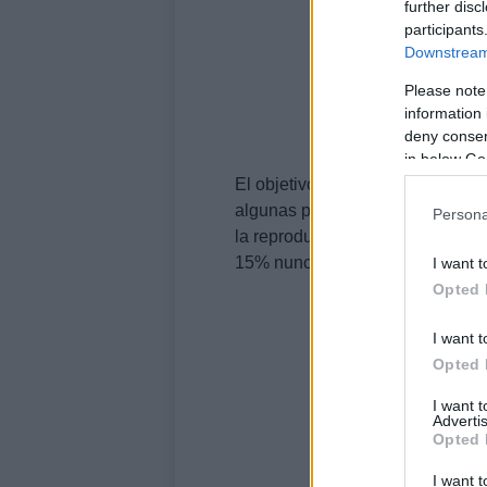
further disc
participants
Downstream 
Please note
information 
deny consent
in below Go
El objetivo es mejorar las técni
algunas parejas no son fértiles.
Persona
la reproducción asistida suelen 
15% nunca lo consigue.
I want t
Opted 
I want t
Opted 
I want 
Advertis
Opted 
I want t