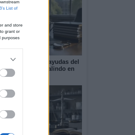
 downstream
B’s List of
er and store
to grant or
ed purposes
A obtiene cuatro ayudas del
ograma Beatriz Galindo en
26