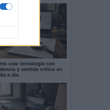
mo usar tecnología con
idencia y sentido crítico en
día a día