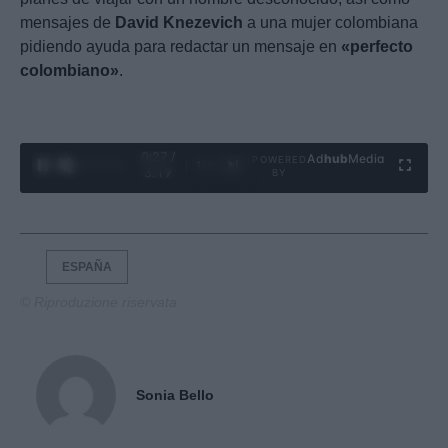
mensajes de
David Knezevich
a una mujer colombiana
pidiendo ayuda para redactar un mensaje en
«perfecto
colombiano»
.
0:28 /
Ad
hub
Media
POWERED
1
/
4
3:19
BY
ESPAÑA
© Riproduzione riservata
Sonia Bello