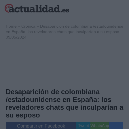
×
Home
»
Crónica
»
Desaparición de colombiana /estadounidense
en España: los reveladores chats que inculparían a su esposo
09/05/2024
Política
Ciencia y
Tecnología
Crónica
Deportes
Economía
Salud y Bienestar
Desaparición de colombiana
Internacional
/estadounidense en España: los
Gente
Viajes
reveladores chats que inculparían a
Musica
su esposo
Tweet
WhatsApp
Compartir en Facebook