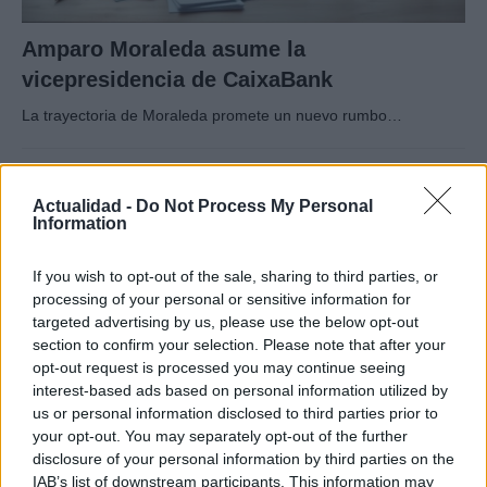
Amparo Moraleda asume la
vicepresidencia de CaixaBank
La trayectoria de Moraleda promete un nuevo rumbo…
CRÓNICA
Actualidad -
Do Not Process My Personal
Information
If you wish to opt-out of the sale, sharing to third parties, or
processing of your personal or sensitive information for
targeted advertising by us, please use the below opt-out
section to confirm your selection. Please note that after your
opt-out request is processed you may continue seeing
interest-based ads based on personal information utilized by
us or personal information disclosed to third parties prior to
your opt-out. You may separately opt-out of the further
Nuevo giro en el caso Yéremi Vargas:
disclosure of your personal information by third parties on the
desvelan el informe forense
IAB’s list of downstream participants. This information may