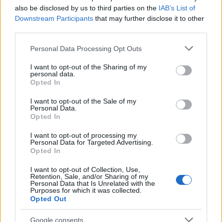
also be disclosed by us to third parties on the
IAB’s List of
El ‘caso Yéremi Vargas’, el niño desaparecido en 2007…
Downstream Participants
that may further disclose it to other
third parties.
CRÓNICA
Please note that this website/app uses one or more Google
Personal Data Processing Opt Outs
services and may gather and store information including but
not limited to your visit or usage behaviour. You may click to
I want to opt-out of the Sharing of my
personal data.
grant or deny consent to Google and its third-party tags to
Opted In
use your data for below specified purposes in below Google
consent section.
I want to opt-out of the Sale of my
Personal Data.
Opted In
I want to opt-out of processing my
Personal Data for Targeted Advertising.
Opted In
Curso de verano de la Universidad de La
I want to opt-out of Collection, Use,
Rioja finaliza con celebración
Retention, Sale, and/or Sharing of my
Personal Data that Is Unrelated with the
gastronómica
Purposes for which it was collected.
Opted Out
La Universidad de La Rioja despidió a 60…
Google consents