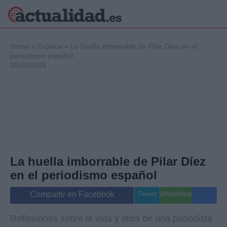
×
Home
»
Crónica
»
La huella imborrable de Pilar Díez en el
periodismo español
05/05/2025
Política
Ciencia y
Tecnología
Crónica
Deportes
Economía
Salud y Bienestar
La huella imborrable de Pilar Díez
Internacional
en el periodismo español
Gente
Viajes
Tweet
WhatsApp
Compartir en Facebook
Musica
Reflexiones sobre la vida y obra de una periodista