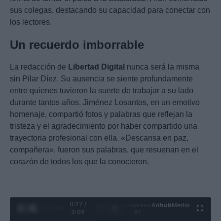
sus colegas, destacando su capacidad para conectar con
los lectores.
Un recuerdo imborrable
La redacción de
Libertad Digital
nunca será la misma
sin Pilar Díez. Su ausencia se siente profundamente
entre quienes tuvieron la suerte de trabajar a su lado
durante tantos años. Jiménez Losantos, en un emotivo
homenaje, compartió fotos y palabras que reflejan la
tristeza y el agradecimiento por haber compartido una
trayectoria profesional con ella. «Descansa en paz,
compañera», fueron sus palabras, que resuenan en el
corazón de todos los que la conocieron.
0:28 /
Ad
hub
Media
POWERED
1
/
4
3:09
BY