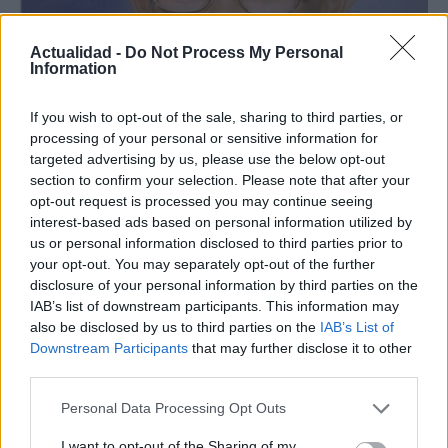
Actualidad -
Do Not Process My Personal
Information
Nuevo giro en el caso Yéremi Vargas:
If you wish to opt-out of the sale, sharing to third parties, or
processing of your personal or sensitive information for
desvelan el informe forense
targeted advertising by us, please use the below opt-out
El ‘caso Yéremi Vargas’, el niño desaparecido en 2007…
section to confirm your selection. Please note that after your
opt-out request is processed you may continue seeing
interest-based ads based on personal information utilized by
CRÓNICA
us or personal information disclosed to third parties prior to
your opt-out. You may separately opt-out of the further
disclosure of your personal information by third parties on the
IAB’s list of downstream participants. This information may
also be disclosed by us to third parties on the
IAB’s List of
Downstream Participants
that may further disclose it to other
third parties.
Please note that this website/app uses one or more Google
Personal Data Processing Opt Outs
services and may gather and store information including but
not limited to your visit or usage behaviour. You may click to
I want to opt-out of the Sharing of my