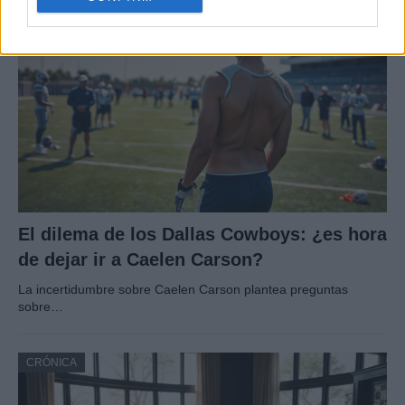
CRÓNICA
El dilema de los Dallas Cowboys: ¿es hora
de dejar ir a Caelen Carson?
La incertidumbre sobre Caelen Carson plantea preguntas
sobre…
CRÓNICA