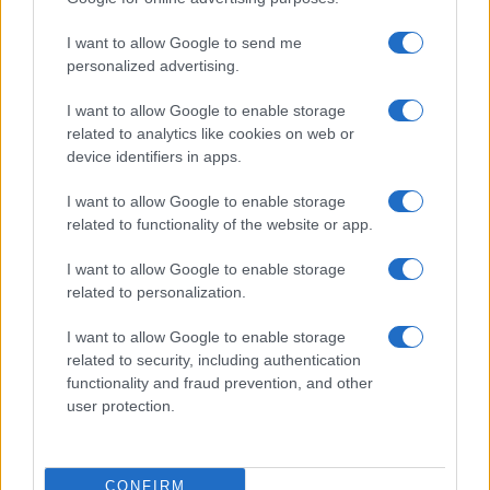
fallece durante un incendio en un hotel
Un bombero de la Generalitat pierde la vida…
I want to allow Google to send me
personalized advertising.
CRÓNICA
I want to allow Google to enable storage
related to analytics like cookies on web or
device identifiers in apps.
I want to allow Google to enable storage
related to functionality of the website or app.
I want to allow Google to enable storage
related to personalization.
I want to allow Google to enable storage
related to security, including authentication
Masacre de Bolonia: el atentado que
functionality and fraud prevention, and other
conmocionó a Italia en 1980
user protection.
El 2 de agosto de 1980, una bomba…
CONFIRM