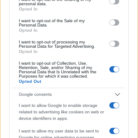
personal data.
grant or deny consent to Google and its third-party tags to
Curso de verano de la Universidad de La
Opted In
use your data for below specified purposes in below Google
Rioja finaliza con celebración
consent section.
I want to opt-out of the Sale of my
Personal Data.
gastronómica
Opted In
La Universidad de La Rioja despidió a 60…
I want to opt-out of processing my
Personal Data for Targeted Advertising.
Opted In
CRÓNICA
I want to opt-out of Collection, Use,
Retention, Sale, and/or Sharing of my
Personal Data that Is Unrelated with the
Purposes for which it was collected.
Opted Out
Google consents
I want to allow Google to enable storage
related to advertising like cookies on web or
device identifiers in apps.
Tragedia en Santa Susanna: un bombero
I want to allow my user data to be sent to
Google for online advertising purposes.