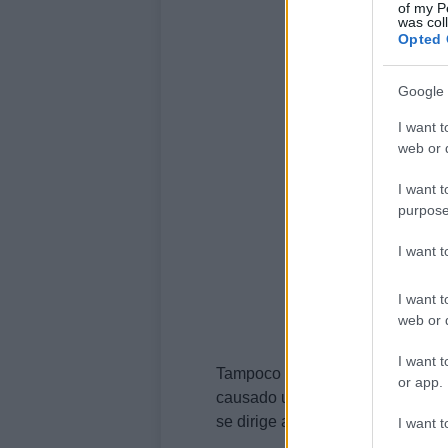
of my P
was col
Opted 
Google 
I want t
web or d
I want t
purpose
I want 
I want t
web or d
I want t
Tampoco aclara el origen de las
or app.
causado un gran revuelo político
se dirige al público desde que se
I want t