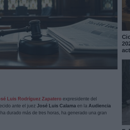
Ci
20
ac
sé Luis Rodríguez Zapatero
expresidente del
cido ante el juez
José Luis Calama
en la
Audiencia
e ha durado más de tres horas, ha generado una gran