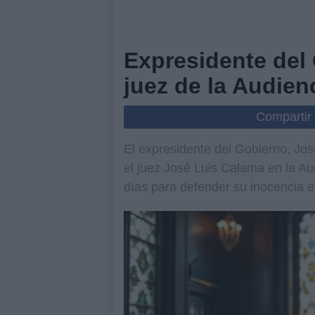
Expresidente del
juez de la Audien
Compartir
El expresidente del Gobierno, Jo
el juez José Luis Calama en la Au
días para defender su inocencia e