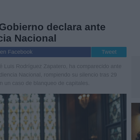
 Gobierno declara ante
cia Nacional
 en Facebook
Tweet
sé Luis Rodríguez Zapatero, ha comparecido ante
diencia Nacional, rompiendo su silencio tras 29
n un caso de blanqueo de capitales.