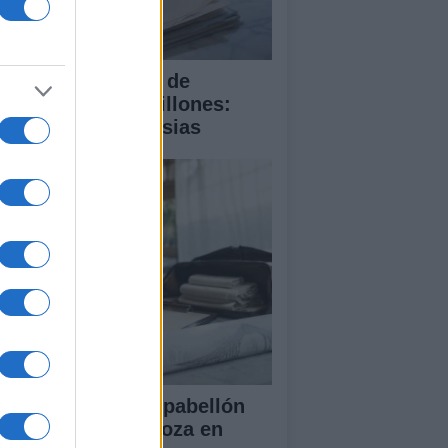
 compra del ático de
amberí por 6,3 millones:
talles y controversias
ansformación del pabellón
 la Expo de Zaragoza en