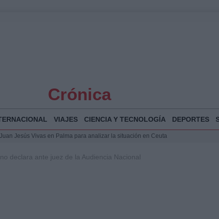
Crónica
TERNACIONAL
VIAJES
CIENCIA Y TECNOLOGÍA
DEPORTES
a Juan Jesús Vivas en Palma para analizar la situación en Ceuta
la Illa Plana: Menorca apuesta por el deporte náutico sostenible
no declara ante juez de la Audiencia Nacional
 y humanitario en Ceuta tras la llegada masiva de migrantes
o de Chamberí por 6,3 millones: detalles y controversias
 Bogotá 2026: fecha, recorrido y actividades especiales