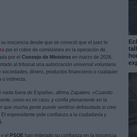
Ecl
su inocencia desde que se conoció que el juez le
tal
ra
por el cobro de comisiones en la operación de
ho
ada por el
Consejo de Ministros
en marzo de 2026.
ex
ntado al tribunal una
autorización universal voluntaria
e sociedades, dinero, productos financieros o cualquier
 o indirecta.
e nada fuera de España
«, afirma Zapatero. «
Cuando
nte, como es mi caso, y confía plenamente en la
ber que mucha gente puede sentirse defraudada si cree
. El expresidente pide confianza a la ciudadanía y
á.
y el
PSOE
han reiterado su confianza en la inocencia