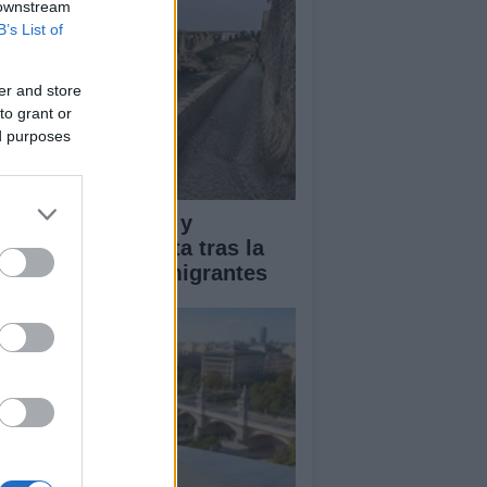
 downstream
B’s List of
er and store
to grant or
ed purposes
pacto económico y
manitario en Ceuta tras la
egada masiva de migrantes