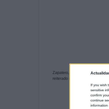
Zapatero, quien ha optado por u
Actualida
reiterado su
inocencia
y pedido
If you wish 
sensitive in
confirm you
continue se
information 