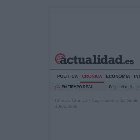
POLÍTICA
CRÓNICA
ECONOMÍA
IN
EN TIEMPO REAL
Felipe VI recibe 
Rehabilitación de 
Home
»
Crónica
»
Expresidente del Gobier
Impacto económico
18/06/2026
La compra del átic
Ciclovía Nocturna