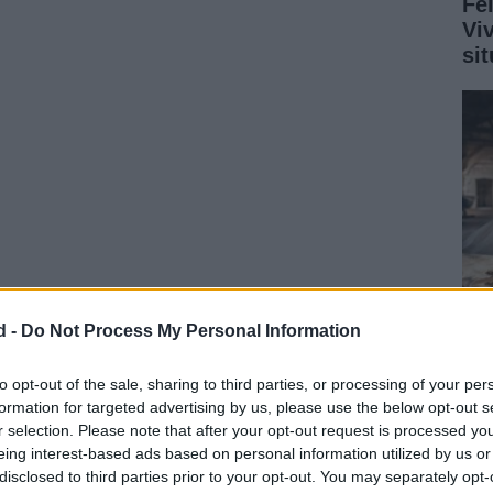
Fe
Vi
si
n comunicado en lugar de una rueda de prensa, ha
d -
Do Not Process My Personal Information
confianza
a la ciudadanía.
Reh
Me
to opt-out of the sale, sharing to third parties, or processing of your per
formation for targeted advertising by us, please use the below opt-out s
de
r selection. Please note that after your opt-out request is processed y
eing interest-based ads based on personal information utilized by us or
disclosed to third parties prior to your opt-out. You may separately opt-