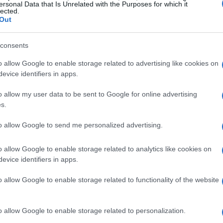
ersonal Data that Is Unrelated with the Purposes for which it
lected.
Out
La
consents
Ch
de
o allow Google to enable storage related to advertising like cookies on
evice identifiers in apps.
o allow my user data to be sent to Google for online advertising
s.
to allow Google to send me personalized advertising.
o allow Google to enable storage related to analytics like cookies on
evice identifiers in apps.
o allow Google to enable storage related to functionality of the website
joyas
valoradas en 1,3 millones de euros
que han
. Sin embargo, es la primera vez que el expresidente
Tr
 conoció la investigación en su contra.
o allow Google to enable storage related to personalization.
de