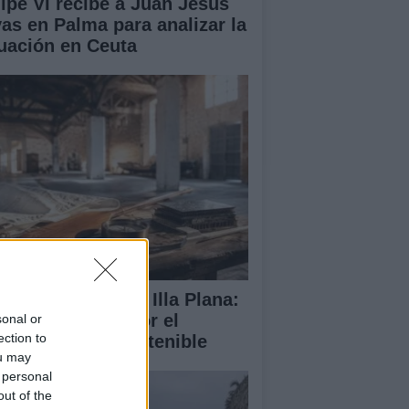
lipe VI recibe a Juan Jesús
vas en Palma para analizar la
tuación en Ceuta
abilitación de la Illa Plana:
norca apuesta por el
sonal or
ection to
porte náutico sostenible
ou may
 personal
out of the