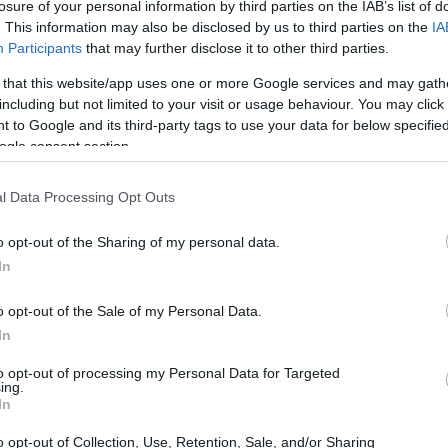
losure of your personal information by third parties on the IAB’s list of
. This information may also be disclosed by us to third parties on the
IA
Participants
that may further disclose it to other third parties.
 that this website/app uses one or more Google services and may gath
including but not limited to your visit or usage behaviour. You may click 
 to Google and its third-party tags to use your data for below specifi
fender su honor
ogle consent section.
ro no entra en detalles sobre las preguntas del juez
l Data Processing Opt Outs
Im
hu
o opt-out of the Sharing of my personal data.
ll
In
o opt-out of the Sale of my Personal Data.
In
to opt-out of processing my Personal Data for Targeted
ing.
In
o opt-out of Collection, Use, Retention, Sale, and/or Sharing