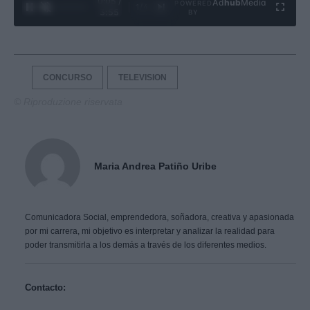
0:06 /
Ad
hub
Media
POWERED
1
/
4
3:55
BY
CONCURSO
TELEVISION
© Riproduzione riservata
Maria Andrea Patiño Uribe
Comunicadora Social, emprendedora, soñadora, creativa y apasionada
por mi carrera, mi objetivo es interpretar y analizar la realidad para
poder transmitirla a los demás a través de los diferentes medios.
Contacto: