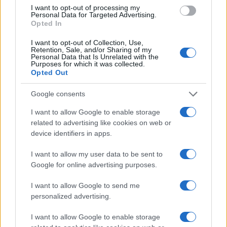
I want to opt-out of processing my
Personal Data for Targeted Advertising.
Opted In
I want to opt-out of Collection, Use,
Retention, Sale, and/or Sharing of my
Personal Data that Is Unrelated with the
Purposes for which it was collected.
Opted Out
Google consents
I want to allow Google to enable storage
«El niño de fuego»: documental ya
related to advertising like cookies on web or
disponible en Movistar
device identifiers in apps.
El documental cuenta el tránsito por la adolescencia de…
I want to allow my user data to be sent to
Google for online advertising purposes.
CULTURA
I want to allow Google to send me
personalized advertising.
I want to allow Google to enable storage