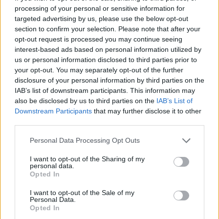
Barcelona se viste de gala en agosto con…
processing of your personal or sensitive information for
targeted advertising by us, please use the below opt-out
section to confirm your selection. Please note that after your
CULTURA
opt-out request is processed you may continue seeing
interest-based ads based on personal information utilized by
us or personal information disclosed to third parties prior to
your opt-out. You may separately opt-out of the further
disclosure of your personal information by third parties on the
IAB’s list of downstream participants. This information may
also be disclosed by us to third parties on the
IAB’s List of
Downstream Participants
that may further disclose it to other
third parties.
Please note that this website/app uses one or more Google
Personal Data Processing Opt Outs
services and may gather and store information including but
La valla: la serie española que predijo la
not limited to your visit or usage behaviour. You may click to
I want to opt-out of the Sharing of my
personal data.
pandemia
grant or deny consent to Google and its third-party tags to
Opted In
use your data for below specified purposes in below Google
La valla, es una serie española emitida actualmente…
consent section.
I want to opt-out of the Sale of my
Personal Data.
Opted In
CULTURA