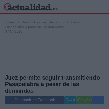
×
Home
»
Cultura
»
Juez permite seguir transmitiendo
Pasapalabra a pesar de las demandas
07/10/2020
Política
Ciencia y
Tecnología
Crónica
Deportes
Economía
Salud y Bienestar
Juez permite seguir transmitiendo
Internacional
Pasapalabra a pesar de las
Gente
Viajes
demandas
Musica
Tweet
WhatsApp
Compartir en Facebook