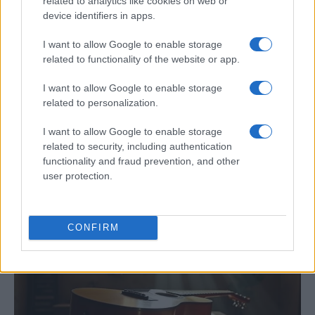
related to analytics like cookies on web or
device identifiers in apps.
I want to allow Google to enable storage
related to functionality of the website or app.
I want to allow Google to enable storage
related to personalization.
Cómo Baqueira Beret impulsa la identidad
cultural y deportiva de la Val d’Aran y
I want to allow Google to enable storage
Valls d’Àneu
related to security, including authentication
functionality and fraud prevention, and other
Baqueira Beret no solo es sinónimo de esquí.…
user protection.
CULTURA
CONFIRM