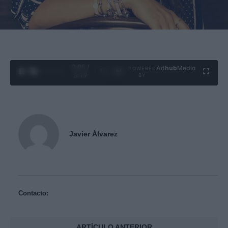
0:06 /
Ad
hub
Media
POWERED
1
/
4
3:19
BY
Javier Álvarez
Contacto:
ARTÍCULO ANTERIOR