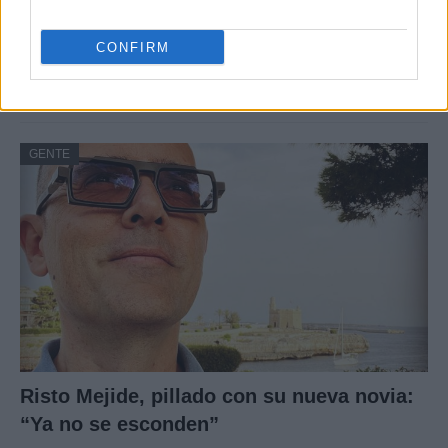
Bárbara Rey sobre su asistencia al
CONFIRM
Senado: «Voy a ir»
Bárbara Rey ha asegurado a Isabel Rábago, que…
GENTE
Risto Mejide, pillado con su nueva novia:
“Ya no se esconden”