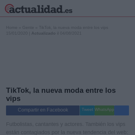
×
Home
»
Gente
»
TikTok, la nueva moda entre los vips
15/01/2020 |
Actualizado
il 04/08/2021
Política
Ciencia y
Tecnología
Crónica
Deportes
Economía
TikTok, la nueva moda entre los
Salud y Bienestar
Internacional
vips
Gente
Viajes
Tweet
WhatsApp
Compartir en Facebook
Musica
Futbolistas, cantantes y actores. También los vips
están contagiados por la nueva tendencia del web: