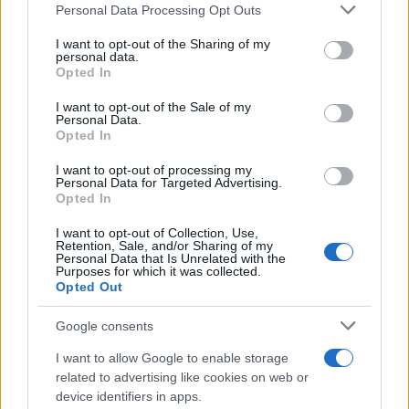
Please note that this website/app uses one or more Google
Personal Data Processing Opt Outs
services and may gather and store information including but
not limited to your visit or usage behaviour. You may click to
I want to opt-out of the Sharing of my
personal data.
grant or deny consent to Google and its third-party tags to
Opted In
use your data for below specified purposes in below Google
consent section.
I want to opt-out of the Sale of my
Personal Data.
Opted In
I want to opt-out of processing my
¿Quién es Chad Boyce?: cómo murió
Personal Data for Targeted Advertising.
Opted In
durante la serie Los 100
I want to opt-out of Collection, Use,
La biografía de Chad Boyce que había muerto…
Retention, Sale, and/or Sharing of my
Personal Data that Is Unrelated with the
Purposes for which it was collected.
Opted Out
GENTE
Google consents
I want to allow Google to enable storage
related to advertising like cookies on web or
device identifiers in apps.