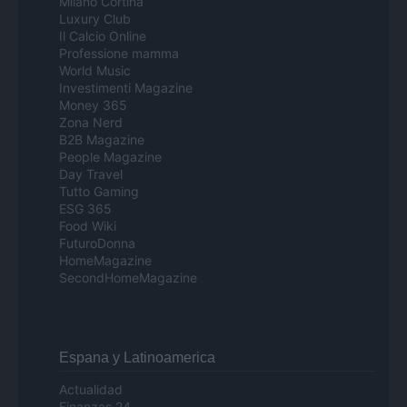
Milano Cortina
Luxury Club
Il Calcio Online
Professione mamma
World Music
Investimenti Magazine
Money 365
Zona Nerd
B2B Magazine
People Magazine
Day Travel
Tutto Gaming
ESG 365
Food Wiki
FuturoDonna
HomeMagazine
SecondHomeMagazine
Espana y Latinoamerica
Actualidad
Finanzas 24