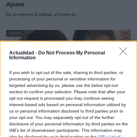
Ayuso
En su regreso al trabajo al frente de…
GENTE
Actualidad -
Do Not Process My Personal
Information
If you wish to opt-out of the sale, sharing to third parties, or
processing of your personal or sensitive information for
targeted advertising by us, please use the below opt-out
section to confirm your selection. Please note that after your
opt-out request is processed you may continue seeing
interest-based ads based on personal information utilized by
Hijo de Javier Gutiérrez: un campeón con
us or personal information disclosed to third parties prior to
capacidades especiales
your opt-out. You may separately opt-out of the further
disclosure of your personal information by third parties on the
El hijo del actor Javier Gutiérrez, es Mateo,…
IAB’s list of downstream participants. This information may
also be disclosed by us to third parties on the
IAB’s List of