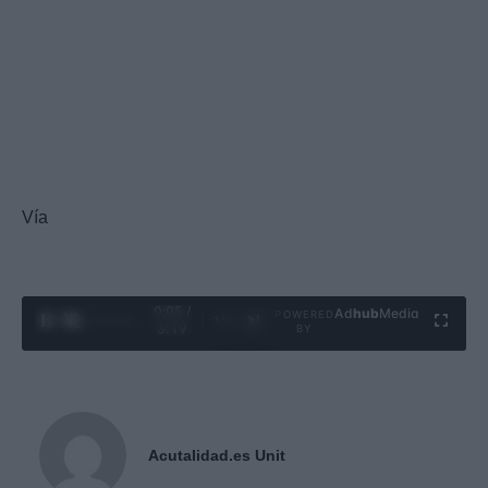
Vía
0:05 /
Ad
hub
Media
POWERED
1
/
4
3:19
BY
Acutalidad.es Unit