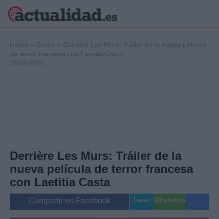
×
Home
»
Gente
»
Derrière Les Murs: Tráiler de la nueva película
de terror francesa con Laetitia Casta
15/05/2020
Política
Ciencia y
Tecnología
Crónica
Deportes
Economía
Salud y Bienestar
Derrière Les Murs: Tráiler de la
Internacional
nueva película de terror francesa
Gente
Viajes
con Laetitia Casta
Musica
Tweet
WhatsApp
Compartir en Facebook