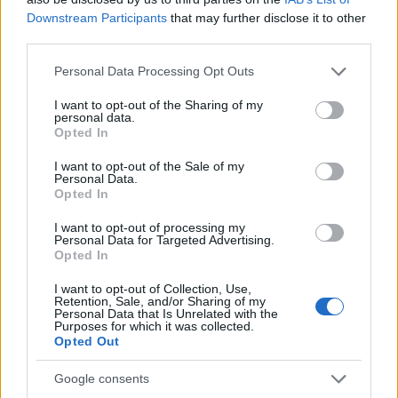
Downstream Participants
that may further disclose it to other
GENTE
third parties.
Please note that this website/app uses one or more Google
Personal Data Processing Opt Outs
services and may gather and store information including but
not limited to your visit or usage behaviour. You may click to
I want to opt-out of the Sharing of my
personal data.
grant or deny consent to Google and its third-party tags to
Opted In
use your data for below specified purposes in below Google
consent section.
I want to opt-out of the Sale of my
Personal Data.
Opted In
I want to opt-out of processing my
¿Quién es Chad Boyce?: cómo murió
Personal Data for Targeted Advertising.
Opted In
durante la serie Los 100
I want to opt-out of Collection, Use,
La biografía de Chad Boyce que había muerto…
Retention, Sale, and/or Sharing of my
Personal Data that Is Unrelated with the
Purposes for which it was collected.
Opted Out
GENTE
Google consents