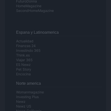
FuturoDonna
HomeMagazine
SecondHomeMagazine
Espana y Latinoamerica
Actualidad
Finanzas 24
Investindo 365
Think.es
Viajar 365
ES Newz
Pet Story
Encocina
Norte america
Womanmagazine
Investing Plus
Newz
Newz US
Newz California