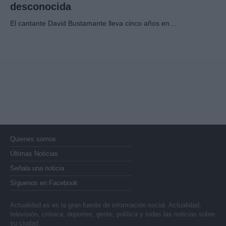
desconocida
El cantante David Bustamante lleva cinco años en…
Quienes somos
Últimas Noticias
Señala una noticia
Síguenos en Facebook
Actualidad.es es la gran fuente de información social. Actualidad,
televisión, crónica, deportes, gente, política y todas las noticias sobre
su ciudad.