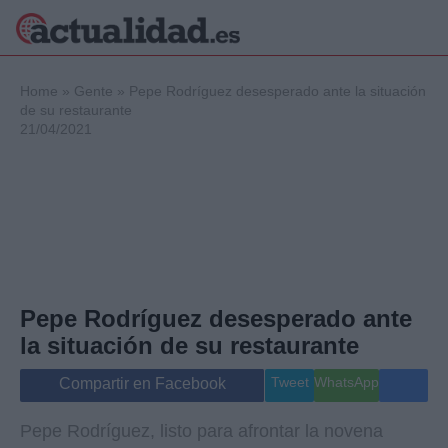
×
Home
»
Gente
»
Pepe Rodríguez desesperado ante la situación
de su restaurante
21/04/2021
Política
Ciencia y
Tecnología
Crónica
Deportes
Economía
Salud y Bienestar
Pepe Rodríguez desesperado ante
Internacional
la situación de su restaurante
Gente
Viajes
Tweet
WhatsApp
Compartir en Facebook
Musica
Pepe Rodríguez, listo para afrontar la novena