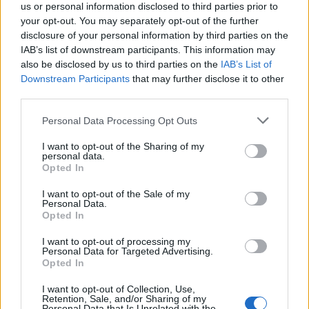
us or personal information disclosed to third parties prior to
your opt-out. You may separately opt-out of the further
disclosure of your personal information by third parties on the
IAB’s list of downstream participants. This information may
¿Quién es Chad Boyce?: cómo murió
also be disclosed by us to third parties on the
IAB’s List of
durante la serie Los 100
Downstream Participants
that may further disclose it to other
third parties.
La biografía de Chad Boyce que había muerto…
Please note that this website/app uses one or more Google
Personal Data Processing Opt Outs
services and may gather and store information including but
not limited to your visit or usage behaviour. You may click to
I want to opt-out of the Sharing of my
GENTE
personal data.
grant or deny consent to Google and its third-party tags to
Opted In
use your data for below specified purposes in below Google
consent section.
I want to opt-out of the Sale of my
Personal Data.
Opted In
I want to opt-out of processing my
Personal Data for Targeted Advertising.
Opted In
I want to opt-out of Collection, Use,
Retention, Sale, and/or Sharing of my
Personal Data that Is Unrelated with the