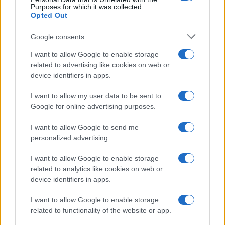
Hijo de Javier Gutiérrez: un campeón con
Purposes for which it was collected.
Opted Out
capacidades especiales
El hijo del actor Javier Gutiérrez, es Mateo,…
Google consents
I want to allow Google to enable storage
related to advertising like cookies on web or
GENTE
device identifiers in apps.
I want to allow my user data to be sent to
Google for online advertising purposes.
I want to allow Google to send me
personalized advertising.
I want to allow Google to enable storage
related to analytics like cookies on web or
device identifiers in apps.
Bárbara Rey sobre su asistencia al
Senado: «Voy a ir»
I want to allow Google to enable storage
related to functionality of the website or app.
Bárbara Rey ha asegurado a Isabel Rábago, que…