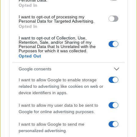
Opted In
I want to opt-out of processing my
GENTE
Personal Data for Targeted Advertising.
Opted In
I want to opt-out of Collection, Use,
Retention, Sale, and/or Sharing of my
Personal Data that Is Unrelated with the
Purposes for which it was collected.
Opted Out
Google consents
I want to allow Google to enable storage
related to advertising like cookies on web or
Hijo de Javier Gutiérrez: un campeón con
device identifiers in apps.
capacidades especiales
I want to allow my user data to be sent to
El hijo del actor Javier Gutiérrez, es Mateo,…
Google for online advertising purposes.
I want to allow Google to send me
personalized advertising.
GENTE