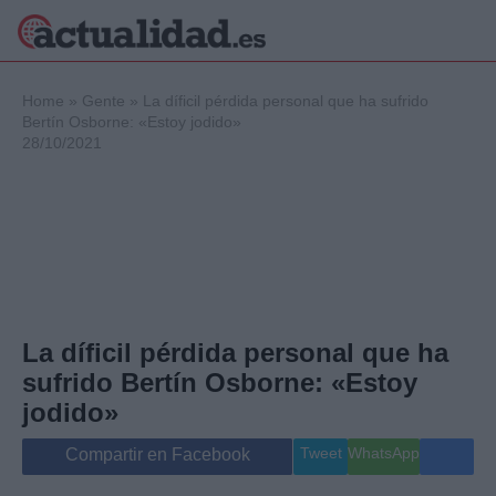
×
Home
»
Gente
»
La díficil pérdida personal que ha sufrido
Bertín Osborne: «Estoy jodido»
28/10/2021
Política
Ciencia y
Tecnología
Crónica
Deportes
Economía
Salud y Bienestar
La díficil pérdida personal que ha
Internacional
sufrido Bertín Osborne: «Estoy
Gente
Viajes
jodido»
Musica
Tweet
WhatsApp
Compartir en Facebook