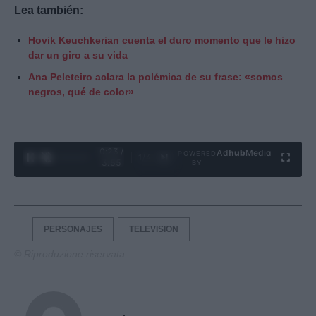
Lea también:
Hovik Keuchkerian cuenta el duro momento que le hizo
dar un giro a su vida
Ana Peleteiro aclara la polémica de su frase: «somos
negros, qué de color»
0:24 /
Ad
hub
Media
POWERED
1
/
4
3:55
BY
PERSONAJES
TELEVISION
© Riproduzione riservata