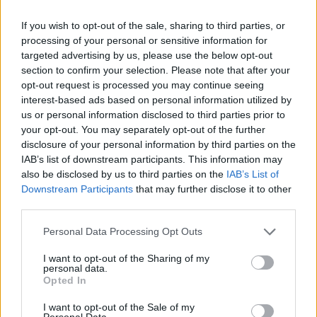
El notable cambio físico de Isabel Díaz
If you wish to opt-out of the sale, sharing to third parties, or
Ayuso
processing of your personal or sensitive information for
targeted advertising by us, please use the below opt-out
En su regreso al trabajo al frente de…
section to confirm your selection. Please note that after your
opt-out request is processed you may continue seeing
interest-based ads based on personal information utilized by
GENTE
us or personal information disclosed to third parties prior to
your opt-out. You may separately opt-out of the further
disclosure of your personal information by third parties on the
IAB’s list of downstream participants. This information may
also be disclosed by us to third parties on the
IAB’s List of
Downstream Participants
that may further disclose it to other
third parties.
Please note that this website/app uses one or more Google
Personal Data Processing Opt Outs
services and may gather and store information including but
not limited to your visit or usage behaviour. You may click to
I want to opt-out of the Sharing of my
personal data.
¿Quién es Chad Boyce?: cómo murió
grant or deny consent to Google and its third-party tags to
Opted In
use your data for below specified purposes in below Google
durante la serie Los 100
consent section.
I want to opt-out of the Sale of my
La biografía de Chad Boyce que había muerto…
Personal Data.