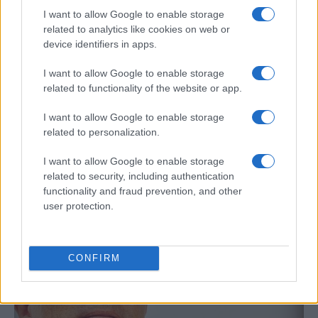
I want to allow Google to enable storage
related to analytics like cookies on web or
device identifiers in apps.
I want to allow Google to enable storage
related to functionality of the website or app.
I want to allow Google to enable storage
related to personalization.
Bárbara Rey sobre su asistencia al
I want to allow Google to enable storage
Senado: «Voy a ir»
related to security, including authentication
functionality and fraud prevention, and other
Bárbara Rey ha asegurado a Isabel Rábago, que…
user protection.
GENTE
CONFIRM