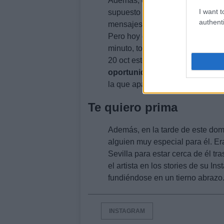
Además, el Dj ha vuelto a utiliza
I want t
supuesto este grave percance en
authenti
mensajes más y no sabéis lo fel
Pero hoy quiero agradecer a mi
minuto, todavía le queda que a
20 oct este que está aquí
ha vue
oportunidad y no pienso desa
la que aparece su mano entrelaz
Te quiero prima
Además, en la tarde de este domi
alguien muy especial para él. Er
Sevilla para estar cerca de él tr
el artista en los stories de su I
fundiéndose en un tierno abrazo
INSTAGRAM