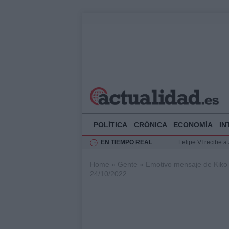
POLÍTICA
CRÓNICA
ECONOMÍA
IN
EN TIEMPO REAL
Felipe VI recibe 
Rehabilitación de 
Home
»
Gente
»
Emotivo mensaje de Kiko R
Impacto económico
24/10/2022
Ciclovía Nocturna