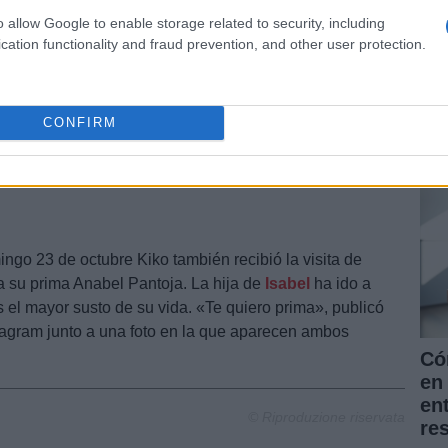
r sus redes sociales para hablar sobre lo que ha
o allow Google to enable storage related to security, including
 su salud. “Buenos días. He recibido miles de
cation functionality and fraud prevention, and other user protection.
iz que me hace me quedo con ese cariño recibido.
La
 mujer @irenerova24 que no me ha dejado ni un
pr
guantarme espero que muchos años más. Ya que el día
for
lto a nacer la vida me ha dado una segunda
CONFIRM
nu
provecharla
”. Así lo ha escrito junto a una imagen en
ada a la de su mujer, Irene Rosales.
ngo 23 de octubre Kiko también recibió la visita de
a su prima Anabel Pantoja. La hija de
Isabel
ha ido a
as el mayor susto de su vida. «Te quiero prima», publicó
nstagram junto a una foto en la que aparecen ambos
.
Có
en 
en
© Riproduzione riservata
re