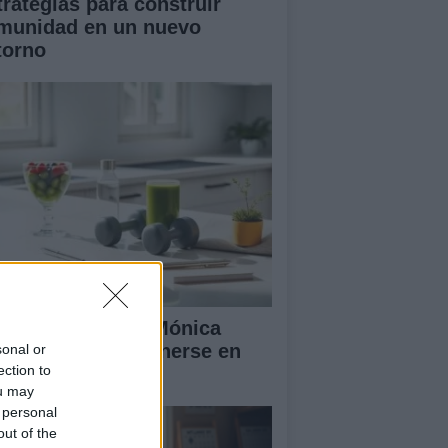
trategias para construir
munidad en un nuevo
torno
 rutina diaria de Mónica
ranjo para mantenerse en
sonal or
ection to
ma y feliz
ou may
 personal
out of the