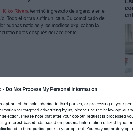
Es
co
s,
Kiko Rivera
terminó ingresado de urgencia en el
en
ío. Todo ello tras sufrir un ictus. Su complicado de
ar buenas noticias y los médicos explicaban la
ticuatro horas después del accidente.
d -
Do Not Process My Personal Information
La
Na
to opt-out of the sale, sharing to third parties, or processing of your per
formation for targeted advertising by us, please use the below opt-out s
for
r selection. Please note that after your opt-out request is processed y
eing interest-based ads based on personal information utilized by us or
disclosed to third parties prior to your opt-out. You may separately opt-