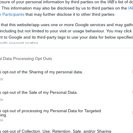
losure of your personal information by third parties on the IAB’s list of
. This information may also be disclosed by us to third parties on the
IA
Participants
that may further disclose it to other third parties.
 that this website/app uses one or more Google services and may gath
including but not limited to your visit or usage behaviour. You may click 
 to Google and its third-party tags to use your data for below specifi
ogle consent section.
Gr
es
có
l Data Processing Opt Outs
l susto, el mayor de su vida, como reconoció el propio
 el mundo por haberse interesado por mi estado de
o opt-out of the Sharing of my personal data.
poco mejor pero no recuperado.
Me han llegado
In
iño y me han emocionado muchísimo”.
o opt-out of the Sale of my Personal Data.
In
to opt-out of processing my Personal Data for Targeted
ing.
In
Ca
de
o opt-out of Collection, Use, Retention, Sale, and/or Sharing