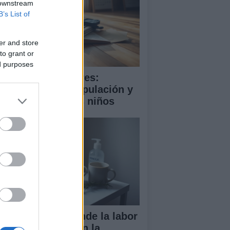
 downstream
B’s List of
er and store
to grant or
ed purposes
ooming en menores:
trategias de manipulación y
mo proteger a los niños
ndela Peña defiende la labor
 las enfermeras en la