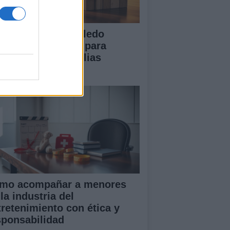
 Diputación de Toledo
esenta iniciativas para
talecer a las familias
merosas
mo acompañar a menores
la industria del
tretenimiento con ética y
sponsabilidad