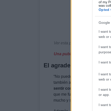
of my P
was col
Opted 
Google 
I want t
web or d
Ver esta publicación en Instagr
I want t
purpose
Una publicación compartida de
I want 
El agradecimiento del D
I want t
“No puedo estar con el móvil, pe
web or d
también a las enfermeras y equ
sentir como en casa.
Ha sido u
I want t
que me fuera a dar un ictus y re
or app.
mucho y si dios quiere prontito e
I want t