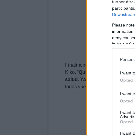
further disc
participants
Downstream 
Please note
information 
deny consent
in below Go
Persona
Finalmente, todo quedó en un ma
Kiko. “
Quiero agradecer a todo
I want t
salud. Ya estoy en planta un 
Opted 
todos vuestros mensajes de car
I want t
Opted 
I want 
Advertis
Opted 
I want t