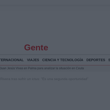
Gente
TERNACIONAL
VIAJES
CIENCIA Y TECNOLOGÍA
DEPORTES
a Juan Jesús Vivas en Palma para analizar la situación en Ceuta
la Illa Plana: Menorca apuesta por el deporte náutico sostenible
ivera tras sufrir un ictus: “Es una segunda oportunidad”
 y humanitario en Ceuta tras la llegada masiva de migrantes
 Bogotá 2026: fecha, recorrido y actividades especiales