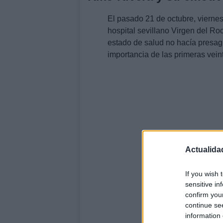
El pasado 21 de octubre, vierne
hospital sevillano Virgen del Roc
estado de salud no hacía presagi
importancia de las primeras vein
Actualida
If you wish 
sensitive in
confirm you
continue se
information 