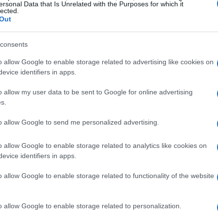
ersonal Data that Is Unrelated with the Purposes for which it
sa
lected.
Out
consents
o allow Google to enable storage related to advertising like cookies on
evice identifiers in apps.
am
o allow my user data to be sent to Google for online advertising
s.
 Kiko Rivera (@riverakiko)
Sh
to allow Google to send me personalized advertising.
j
am
se
o allow Google to enable storage related to analytics like cookies on
ro quiero daros las gracias de todo corazón. Gracias
evice identifiers in apps.
ipo médico que me Han cuidado y
me han hecho
n susto tremendo el mayor de mi vida jamás pensé
o allow Google to enable storage related to functionality of the website
almente pensé que no salía de esta. Os quiero a todos
stoy al 100%”.
o allow Google to enable storage related to personalization.