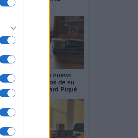
nidad
akira: rumores de nuevo
or tras cuatro años de su
paración con Gerard Piqué