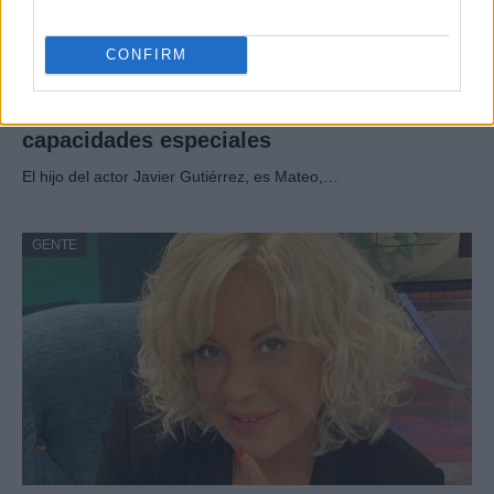
CONFIRM
Hijo de Javier Gutiérrez: un campeón con
capacidades especiales
El hijo del actor Javier Gutiérrez, es Mateo,…
GENTE