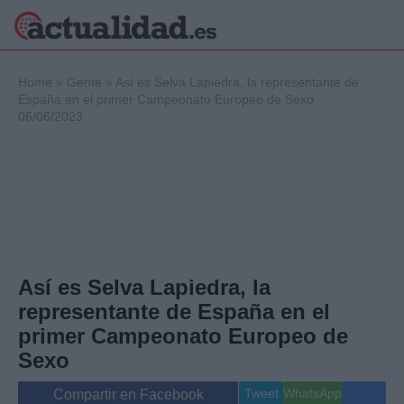
×
Home
»
Gente
»
Así es Selva Lapiedra, la representante de
España en el primer Campeonato Europeo de Sexo
06/06/2023
Política
Ciencia y
Tecnología
Crónica
Deportes
Economía
Salud y Bienestar
Así es Selva Lapiedra, la
Internacional
representante de España en el
Gente
Viajes
primer Campeonato Europeo de
Musica
Sexo
Tweet
WhatsApp
Compartir en Facebook