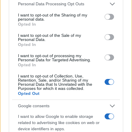
Please note that this website/app uses one or more Google
Personal Data Processing Opt Outs
GENTE
services and may gather and store information including but
not limited to your visit or usage behaviour. You may click to
I want to opt-out of the Sharing of my
personal data.
grant or deny consent to Google and its third-party tags to
Opted In
use your data for below specified purposes in below Google
consent section.
I want to opt-out of the Sale of my
Personal Data.
Opted In
I want to opt-out of processing my
Personal Data for Targeted Advertising.
Opted In
I want to opt-out of Collection, Use,
El notable cambio físico de Isabel Díaz
Retention, Sale, and/or Sharing of my
Personal Data that Is Unrelated with the
Ayuso
Purposes for which it was collected.
Opted Out
En su regreso al trabajo al frente de…
Google consents
GENTE
I want to allow Google to enable storage
related to advertising like cookies on web or
device identifiers in apps.