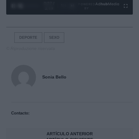
0:28 /
Ad
hub
Media
POWERED
1
/
4
3:19
BY
DEPORTE
SEXO
© Riproduzione riservata
Sonia Bello
Contacto:
ARTÍCULO ANTERIOR