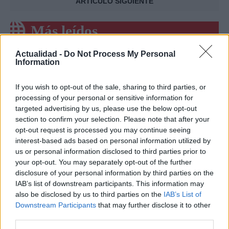
ARTÍCULO SIGUIENTE
Más leídos
Actualidad -
Do Not Process My Personal
GENTE
Information
If you wish to opt-out of the sale, sharing to third parties, or
processing of your personal or sensitive information for
targeted advertising by us, please use the below opt-out
section to confirm your selection. Please note that after your
opt-out request is processed you may continue seeing
interest-based ads based on personal information utilized by
us or personal information disclosed to third parties prior to
your opt-out. You may separately opt-out of the further
disclosure of your personal information by third parties on the
Clay Virtue de la serie Los 100: quién es y
IAB’s list of downstream participants. This information may
qué le sucedió
also be disclosed by us to third parties on the
IAB’s List of
Downstream Participants
that may further disclose it to other
La biografía de Clay Virtue, trabajador que murió…
third parties.