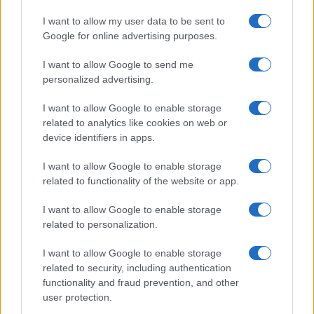
I want to allow my user data to be sent to
Google for online advertising purposes.
I want to allow Google to send me
personalized advertising.
I want to allow Google to enable storage
related to analytics like cookies on web or
¿Quién es Chad Boyce?: cómo murió
device identifiers in apps.
durante la serie Los 100
I want to allow Google to enable storage
La biografía de Chad Boyce que había muerto…
related to functionality of the website or app.
I want to allow Google to enable storage
GENTE
related to personalization.
I want to allow Google to enable storage
related to security, including authentication
functionality and fraud prevention, and other
user protection.