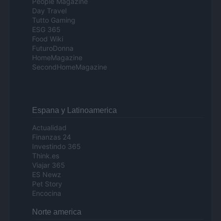
People Magazine
Day Travel
Tutto Gaming
ESG 365
Food Wiki
FuturoDonna
HomeMagazine
SecondHomeMagazine
Espana y Latinoamerica
Actualidad
Finanzas 24
Investindo 365
Think.es
Viajar 365
ES Newz
Pet Story
Encocina
Norte america