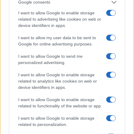
La biografía de Chad Boyce que había muerto…
Google consents
I want to allow Google to enable storage
related to advertising like cookies on web or
GENTE
device identifiers in apps.
I want to allow my user data to be sent to
Google for online advertising purposes.
I want to allow Google to send me
personalized advertising.
I want to allow Google to enable storage
related to analytics like cookies on web or
device identifiers in apps.
Hijo de Javier Gutiérrez: un campeón con
capacidades especiales
I want to allow Google to enable storage
related to functionality of the website or app.
El hijo del actor Javier Gutiérrez, es Mateo,…
I want to allow Google to enable storage
related to personalization.
GENTE