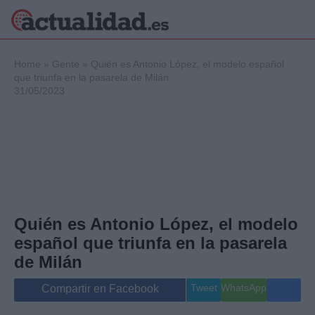
×
Home
»
Gente
»
Quién es Antonio López, el modelo español
que triunfa en la pasarela de Milán
31/05/2023
Política
Ciencia y
Tecnología
Crónica
Deportes
Economía
Salud y Bienestar
Quién es Antonio López, el modelo
Internacional
español que triunfa en la pasarela
Gente
Viajes
de Milán
Musica
Tweet
WhatsApp
Compartir en Facebook