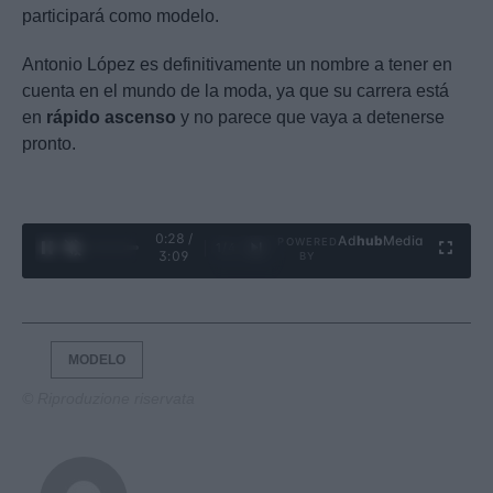
participará como modelo.
Antonio López es definitivamente un nombre a tener en
cuenta en el mundo de la moda, ya que su carrera está
en
rápido ascenso
y no parece que vaya a detenerse
pronto.
0:29 /
Ad
hub
Media
POWERED
1
/
4
3:09
BY
MODELO
© Riproduzione riservata