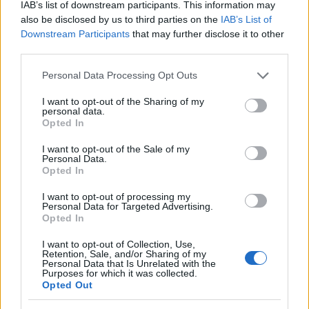
IAB’s list of downstream participants. This information may
El notable cambio físico de Isabel Díaz
also be disclosed by us to third parties on the
IAB’s List of
Ayuso
Downstream Participants
that may further disclose it to other
third parties.
En su regreso al trabajo al frente de…
Please note that this website/app uses one or more Google
Personal Data Processing Opt Outs
services and may gather and store information including but
not limited to your visit or usage behaviour. You may click to
I want to opt-out of the Sharing of my
GENTE
personal data.
grant or deny consent to Google and its third-party tags to
Opted In
use your data for below specified purposes in below Google
consent section.
I want to opt-out of the Sale of my
Personal Data.
Opted In
I want to opt-out of processing my
Personal Data for Targeted Advertising.
Opted In
I want to opt-out of Collection, Use,
Retention, Sale, and/or Sharing of my
Personal Data that Is Unrelated with the
¿Quién es Chad Boyce?: cómo murió
Purposes for which it was collected.
Opted Out
durante la serie Los 100