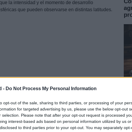
Có
que la intensidad y el momento de desarrollo
ag
féricas que pueden observarse en distintas latitudes.
pr
si el episodio se forma, lo más plausible es que su
d -
Do Not Process My Personal Information
peraturas veraniegas en la península sea limitada
Có
la 
to opt-out of the sale, sharing to third parties, or processing of your per
formation for targeted advertising by us, please use the below opt-out s
r selection. Please note that after your opt-out request is processed y
eing interest-based ads based on personal information utilized by us or
disclosed to third parties prior to your opt-out. You may separately opt-