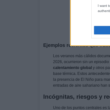
I want t
authenti
Ejemplos recientes que ilus
Los veranos más cálidos docume
2026, ocurrieron sin un episodio
calentamiento global
y otros pa
base térmica. Estos antecedente
la presencia de El Niño para man
entradas de aire sahariano han s
Incógnitas, riesgos y 
Uno de los puntos centrales es l