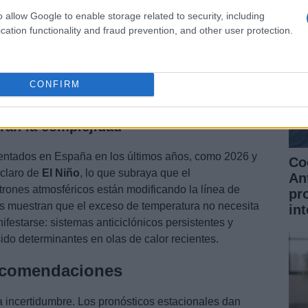
o allow Google to enable storage related to security, including
cation functionality and fraud prevention, and other user protection.
CONFIRM
tran la complejidad
ntados en España en los últimos años, como 2026 y
Co
 claro de
El Niño
, lo que subraya que el
An
trones atmosféricos están modificando la línea de
pr
s muestran que el exceso de temperatura no necesita
in
ifestarse: sistemas anticiclónicos persistentes y
ido determinantes en olas de calor recientes.
recomendaciones
a incertidumbre. Los pronósticos estacionales dan