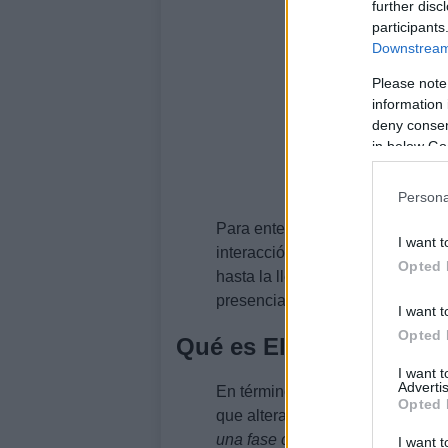
further disc
participants
Downstream 
Please note
information 
deny consent
in below Go
Persona
Para entender por qué hay que co
I want t
interacción de múltiples element
Opted 
hasta la llegada de
masas de air
presencia de
dorsales subtropi
I want t
Opted 
Qué es El Niño y cómo 
I want 
Advertis
En términos sencillos,
El Niño
es
Opted 
que altera las condiciones meteo
una fase cálida del sistema oce
I want t