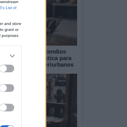
 downstream
B’s List of
er and store
to grant or
ed purposes
eparación ante incendios
estales: guía práctica para
gares rurales y periurbanos