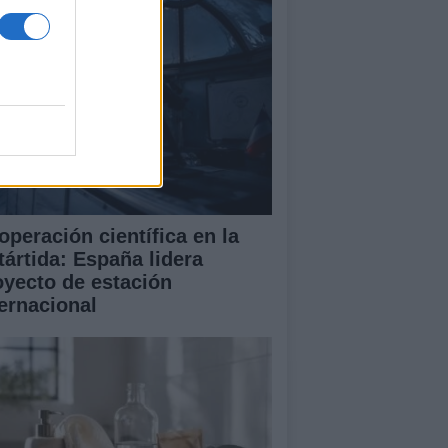
operación científica en la
tártida: España lidera
oyecto de estación
ternacional