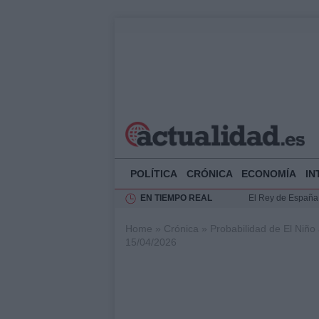
POLÍTICA
CRÓNICA
ECONOMÍA
IN
EN TIEMPO REAL
El Rey de España r
Felipe VI y Juan 
Home
»
Crónica
»
Probabilidad de El Niño 
Análisis de la res
15/04/2026
Guía técnica para 