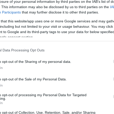
losure of your personal information by third parties on the IAB’s list of
. This information may also be disclosed by us to third parties on the
IA
Participants
that may further disclose it to other third parties.
 that this website/app uses one or more Google services and may gath
including but not limited to your visit or usage behaviour. You may click 
 to Google and its third-party tags to use your data for below specifi
ogle consent section.
Pr
l Data Processing Opt Outs
for
ho
nsiderar que el clima español resulta de la
o opt-out of the Sharing of my personal data.
os: desde la ubicación del
anticiclón de las Azores
In
e cálido
procedentes del norte de África y la
cales
que modifican la circulación atmosférica.
o opt-out of the Sale of my Personal Data.
In
actúa
to opt-out of processing my Personal Data for Targeted
ing.
 un fenómeno ligado al Océano Pacífico ecuatorial
In
rológicas a escala global. Se le puede definir como
ánico-atmosférico
que cambia los patrones de viento y
o opt-out of Collection, Use, Retention, Sale, and/or Sharing