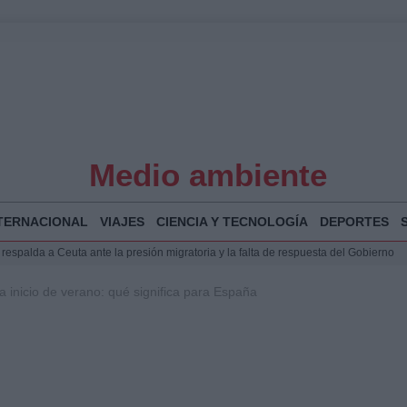
Medio ambiente
TERNACIONAL
VIAJES
CIENCIA Y TECNOLOGÍA
DEPORTES
espalda a Ceuta ante la presión migratoria y la falta de respuesta del Gobierno
Jesús Vivas se reúnen en Marivent para abordar la situación en Ceuta
a inicio de verano: qué significa para España
puesta del Gobierno ante la crisis migratoria en Ceuta
planificar, reportear y construir una crónica con escenas y voces