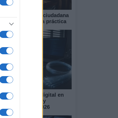
iciarse en ciencia ciudadana
de el barrio: guía práctica
 transformación digital en
lombia: desafíos y
ortunidades en 2026