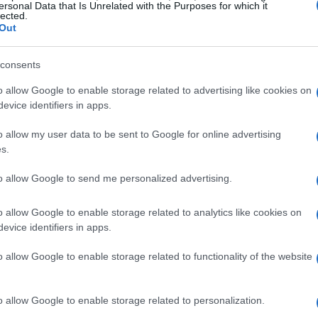
ersonal Data that Is Unrelated with the Purposes for which it
efectos no se traducen de forma uniforme: mientras en
lected.
Out
 inusuales, en otras contribuye a periodos más secos
In
tensidad del episodio (moderado, fuerte o muy fuerte)
des
consents
o allow Google to enable storage related to advertising like cookies on
España suele ser indirecto
evice identifiers in apps.
lima en la península ibérica no es una relación de
o allow my user data to be sent to Google for online advertising
rología española está condicionada por la posición del
s.
rección y origen de las
masas de aire
y por patrones
 mitigar los efectos de un episodio pacífico. Además,
to allow Google to send me personalized advertising.
l puede anular señales que, en términos globales,
.
o allow Google to enable storage related to analytics like cookies on
evice identifiers in apps.
La
o allow Google to enable storage related to functionality of the website
Co
op
o allow Google to enable storage related to personalization.