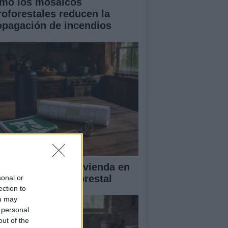
mo los mosaicos
roforestales reducen la
opagación de incendios
mo proteger tu vivienda en
interfaz urbano-forestal
sonal or
ection to
ou may
 personal
out of the