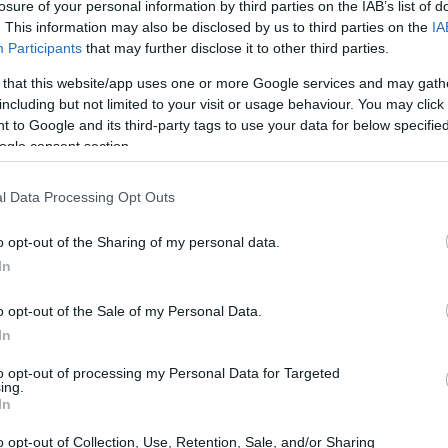
residencia de la Junta y reclama
losure of your personal information by third parties on the IAB’s list of
iálogo y protección de derechos
. This information may also be disclosed by us to third parties on the
IA
Có
Participants
that may further disclose it to other third parties.
 abril, 2026
ag
 that this website/app uses one or more Google services and may gath
pr
ría Guardiola juró su cargo el 24 de abril de 2026 en Mérida y
including but not limited to your visit or usage behaviour. You may click 
anteó una legislatura centrada en derechos, servicios públicos y
 to Google and its third-party tags to use your data for below specifi
álogo entre fuerzas políticas
ogle consent section.
ontrol de Irán sobre el estrecho de
l Data Processing Opt Outs
rmuz complica el comercio
arítimo
o opt-out of the Sharing of my personal data.
 abril, 2026
In
án gestiona el estrecho de Ormuz como herramienta de presión;
 bloqueo estadounidense, los movimientos de barcos
o opt-out of the Sale of my Personal Data.
ncionados y los controles en la isla de Larak generan
In
certidumbre en las rutas comerciales
Gu
to opt-out of processing my Personal Data for Targeted
en
ing.
robabilidad de El Niño a inicio de
In
int
erano: qué significa para España
o opt-out of Collection, Use, Retention, Sale, and/or Sharing
 abril, 2026