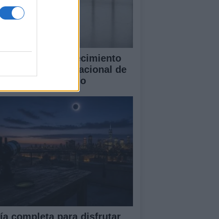
blo Galdo y el crecimiento
l Concurso Internacional de
ano Cidade de Vigo
ía completa para disfrutar