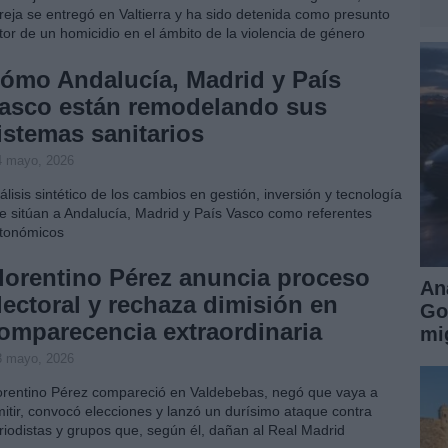
reja se entregó en Valtierra y ha sido detenida como presunto
tor de un homicidio en el ámbito de la violencia de género
ómo Andalucía, Madrid y País
asco están remodelando sus
istemas sanitarios
4 mayo, 2026
álisis sintético de los cambios en gestión, inversión y tecnología
e sitúan a Andalucía, Madrid y País Vasco como referentes
tonómicos
lorentino Pérez anuncia proceso
An
lectoral y rechaza dimisión en
Go
omparecencia extraordinaria
mi
3 mayo, 2026
orentino Pérez compareció en Valdebebas, negó que vaya a
mitir, convocó elecciones y lanzó un durísimo ataque contra
riodistas y grupos que, según él, dañan al Real Madrid