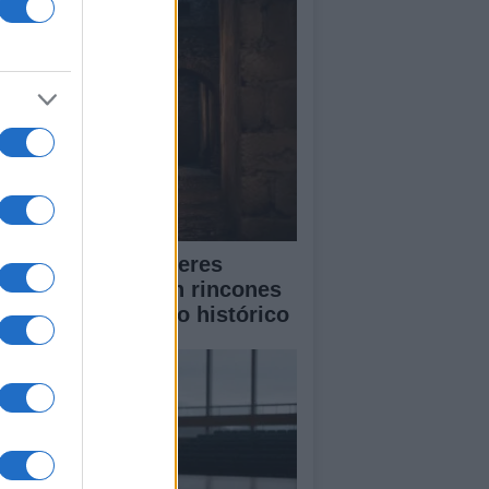
scubre cómo Cáceres
lebra la música en rincones
cretos de su casco histórico