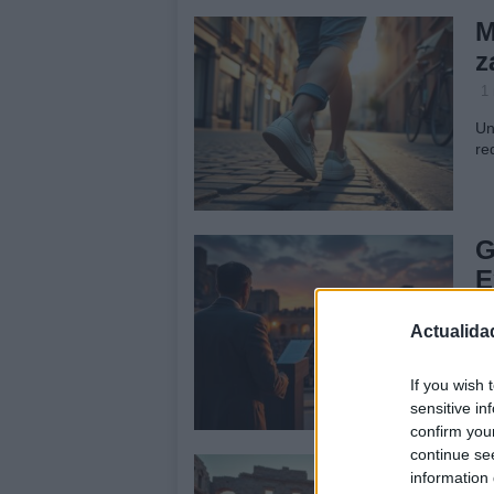
M
z
1
Un
re
G
E
d
Actualida
24
Ma
If you wish 
de
sensitive in
po
confirm you
continue se
M
information 