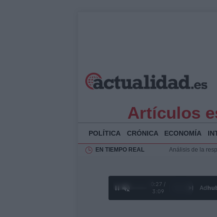
Artículos e
POLÍTICA
CRÓNICA
ECONOMÍA
IN
EN TIEMPO REAL
Ciclovía Nocturna
Felipe VI recibe 
Rehabilitación de 
0:28 /
Análisis de la res
Ad
hu
1
/
4
3:09