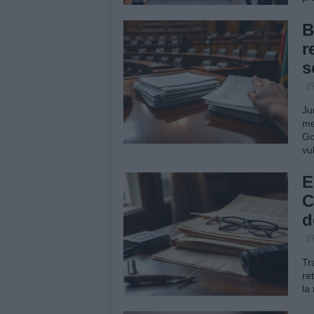
B
r
s
27
Ju
me
Go
vu
E
C
d
27
Tr
re
la