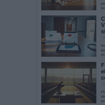
pa
au
C
V
s
1
An
qu
au
F
e
c
1
Fl
di
pe