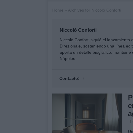
Home
»
Archives for Niccolò Conforti
Niccolò Conforti
Niccolò Conforti siguió el lanzamiento
Direzionale, sosteniendo una línea edito
aporta un detalle biográfico: mantiene u
Nápoles.
Contacto:
P
e
a
1
Un