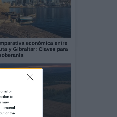
mparativa económica entre
uta y Gibraltar: Claves para
 soberanía
sonal or
ection to
ou may
 personal
out of the