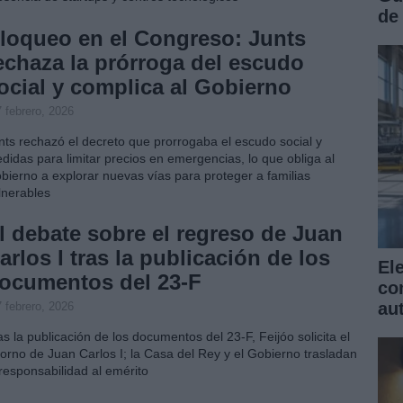
de
loqueo en el Congreso: Junts
echaza la prórroga del escudo
ocial y complica al Gobierno
 febrero, 2026
nts rechazó el decreto que prorrogaba el escudo social y
didas para limitar precios en emergencias, lo que obliga al
bierno a explorar nuevas vías para proteger a familias
lnerables
l debate sobre el regreso de Juan
arlos I tras la publicación de los
El
ocumentos del 23-F
co
au
 febrero, 2026
as la publicación de los documentos del 23-F, Feijóo solicita el
torno de Juan Carlos I; la Casa del Rey y el Gobierno trasladan
 responsabilidad al emérito