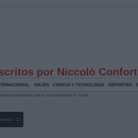
scritos por Niccolò Confort
TERNACIONAL
VIAJES
CIENCIA Y TECNOLOGÍA
DEPORTES
 Bogotá 2026: fecha, recorrido y actividades especiales
a Juan Jesús Vivas en Palma para analizar la situación en Ceuta
la Illa Plana: Menorca apuesta por el deporte náutico sostenible
puesta del Gobierno ante la crisis migratoria en Ceuta
b
Media