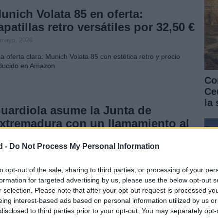
unich Volata 85 en oferta:
apatillas retro versátiles por 32,50 €
 mayo, 2026
a oferta clara: Munich Volata 85 con estética retro y precio
ducido en Amazon
Co
Ce
la
uardiola asume la Junta de
xtremadura con un llamamiento al
iálogo y la defensa de los derechos
d -
Do Not Process My Personal Information
 abril, 2026
ría Guardiola prometió en su toma de posesión que los
to opt-out of the sale, sharing to third parties, or processing of your per
rechos y los servicios públicos no estarán sujetos a oscilaciones
formation for targeted advertising by us, please use the below opt-out s
líticas y apeló al diálogo y la cercanía
r selection. Please note that after your opt-out request is processed y
eing interest-based ads based on personal information utilized by us or
aría Guardiola asume la
disclosed to third parties prior to your opt-out. You may separately opt-