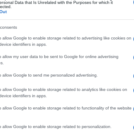
ersonal Data that Is Unrelated with the Purposes for which it
lected.
 Niño puede formarse a inicios del verano, pero AEMET señala
Out
e su incidencia directa en las temperaturas de España será
ducida y que el calentamiento global y patrones regionales
san más
consents
o allow Google to enable storage related to advertising like cookies on
alida inesperada de Matt Crocker
evice identifiers in apps.
enera polémica en la USSF antes
o allow my user data to be sent to Google for online advertising
e la Copa del Mundo
s.
 abril, 2026
De
to allow Google to send me personalized advertising.
 dimisión de Matt Crocker y su desembarco en Arabia Saudí
ce
satan críticas de Landon Donovan y obligan a la USSF a
se
organizar responsabilidades antes de la Copa del Mundo
o allow Google to enable storage related to analytics like cookies on
evice identifiers in apps.
risis de asequibilidad en Nueva
o allow Google to enable storage related to functionality of the website
ork: quiénes quedan fuera
 abril, 2026
o allow Google to enable storage related to personalization.
 estudio municipal detalla cómo más de cinco millones de