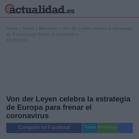
×
Home
»
Salud y Bienestar
»
Von der Leyen celebra la estrategia
de Europa para frenar el coronavirus
15/09/2021
Política
Ciencia y
Tecnología
Crónica
Deportes
Economía
Salud y Bienestar
Von der Leyen celebra la estrategia
Internacional
de Europa para frenar el
Gente
Viajes
coronavirus
Musica
Tweet
WhatsApp
Compartir en Facebook