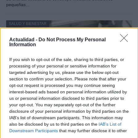
pequeñas…
SALUD Y BIENESTAR
Actualidad -
Do Not Process My Personal
Information
If you wish to opt-out of the sale, sharing to third parties, or
processing of your personal or sensitive information for
targeted advertising by us, please use the below opt-out
section to confirm your selection. Please note that after your
opt-out request is processed you may continue seeing
interest-based ads based on personal information utilized by
Guía para delegar tareas y evitar la
us or personal information disclosed to third parties prior to
your opt-out. You may separately opt-out of the further
sobrecarga emocional
disclosure of your personal information by third parties on the
El cuidado de otros puede convertirse en una…
IAB’s list of downstream participants. This information may
also be disclosed by us to third parties on the
IAB’s List of
Downstream Participants
that may further disclose it to other
SALUD Y BIENESTAR
third parties.