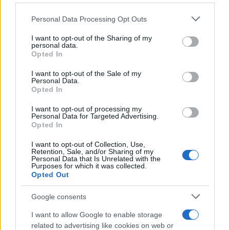
Please note that this website/app uses one or more Google
Personal Data Processing Opt Outs
services and may gather and store information including but
not limited to your visit or usage behaviour. You may click to
I want to opt-out of the Sharing of my
personal data.
grant or deny consent to Google and its third-party tags to
Opted In
use your data for below specified purposes in below Google
consent section.
I want to opt-out of the Sale of my
Personal Data.
Opted In
I want to opt-out of processing my
Personal Data for Targeted Advertising.
Rutina diaria y nocturna para mayores:
Opted In
consejos para un sueño reparador
I want to opt-out of Collection, Use,
Retention, Sale, and/or Sharing of my
Optimiza el descanso de los mayores con una…
Personal Data that Is Unrelated with the
Purposes for which it was collected.
Opted Out
SALUD Y BIENESTAR
Google consents
I want to allow Google to enable storage
related to advertising like cookies on web or