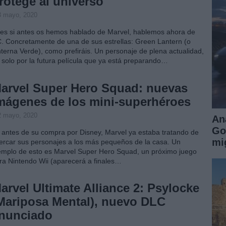
rotege al universo
3 mayo, 2020
es si antes os hemos hablado de Marvel, hablemos ahora de
. Concretamente de una de sus estrellas: Green Lantern (o
nterna Verde), como prefiráis. Un personaje de plena actualidad,
 solo por la futura película que ya está preparando…
arvel Super Hero Squad: nuevas
mágenes de los mini-superhéroes
2 mayo, 2020
An
Go
 antes de su compra por Disney, Marvel ya estaba tratando de
mi
ercar sus personajes a los más pequeños de la casa. Un
emplo de esto es Marvel Super Hero Squad, un próximo juego
ra Nintendo Wii (aparecerá a finales…
arvel Ultimate Alliance 2: Psylocke
Mariposa Mental), nuevo DLC
nunciado