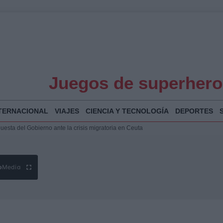
Juegos de superhero
TERNACIONAL
VIAJES
CIENCIA Y TECNOLOGÍA
DEPORTES
 Bogotá 2026: fecha, recorrido y actividades especiales
a Juan Jesús Vivas en Palma para analizar la situación en Ceuta
la Illa Plana: Menorca apuesta por el deporte náutico sostenible
puesta del Gobierno ante la crisis migratoria en Ceuta
b
Media