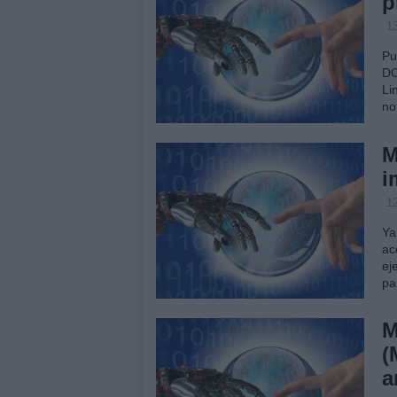
p
1
Pu
DC
Li
no
M
i
1
Ya
ac
ej
pa
M
(
a