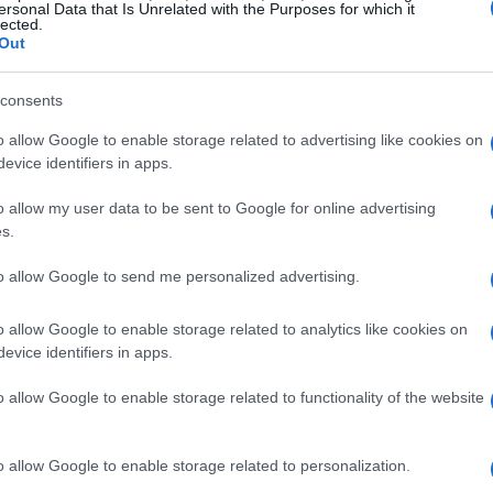
ersonal Data that Is Unrelated with the Purposes for which it
teresado en jugar a DC Universe Online viendo la avalancha de
lected.
evos MMORPGs con mejor pinta que están por venir. Hace
Out
co aparecía la noticia del retraso de este juego inspirado…
C Universe Online diseños y
consents
antallas con el Joker. Why so
o allow Google to enable storage related to advertising like cookies on
erious?
evice identifiers in apps.
 mayo, 2020
De
o allow my user data to be sent to Google for online advertising
s.
 Joker es posiblemente el villano de cómic de superhéroes más
ce
pular de la historia. Tarea nada fácil teniendo en cuenta la
se
ntidad de grandes personajes malvados que hemos podido ver
to allow Google to send me personalized advertising.
lo largo de la historia. Evidentemente, no podía…
o allow Google to enable storage related to analytics like cookies on
omic-Con 2010: Spiderman
evice identifiers in apps.
hattered Dimensions, ¡el imparable
o allow Google to enable storage related to functionality of the website
uggernaut ataca!
 mayo, 2020
o allow Google to enable storage related to personalization.
n la industria del videojuego posando sus ojos en la Comicon,
 es raro que se sucedan las noticias sobre juegos de