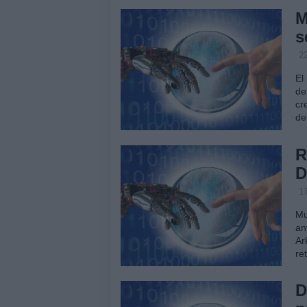
M
s
2
El
de
cr
de
R
D
1
Mu
an
Ar
re
D