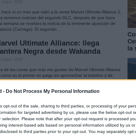
1 mayo, 2020
 hace ni un mes que salió a la venta Marvel Ultimate Alliance 2,
ya tenemos noticias del segundo DLC, después de que hace
a semana se revelara la noticia de la inminente aparición de
tanza (Carnage). El segundo…
Co
Ce
arvel Ultimate Alliance: llega
la
antera Negra desde Wakanda
0 mayo, 2020
a de las cosas que más me gustan de Marvel Ultimate Alliance
 como es el primer en juego en aprovechar al máximo y de
rma casi exhaustiva el universo de los cómics Marvel. Y el
óximo DLC de Marvel…
d -
Do Not Process My Personal Information
arvel Super Hero Squad Online:
to opt-out of the sale, sharing to third parties, or processing of your per
rimeras imágenes con los
formation for targeted advertising by us, please use the below opt-out s
uperhéroes adorables en acción
r selection. Please note that after your opt-out request is processed y
eing interest-based ads based on personal information utilized by us or
 mayo, 2020
disclosed to third parties prior to your opt-out. You may separately opt-
Có