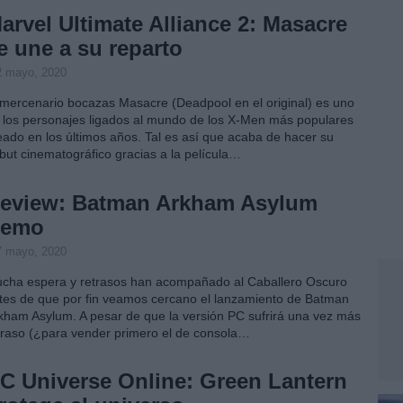
arvel Ultimate Alliance 2: Masacre
e une a su reparto
2 mayo, 2020
 mercenario bocazas Masacre (Deadpool en el original) es uno
 los personajes ligados al mundo de los X-Men más populares
eado en los últimos años. Tal es así que acaba de hacer su
but cinematográfico gracias a la película…
eview: Batman Arkham Asylum
emo
7 mayo, 2020
cha espera y retrasos han acompañado al Caballero Oscuro
tes de que por fin veamos cercano el lanzamiento de Batman
kham Asylum. A pesar de que la versión PC sufrirá una vez más
traso (¿para vender primero el de consola…
C Universe Online: Green Lantern