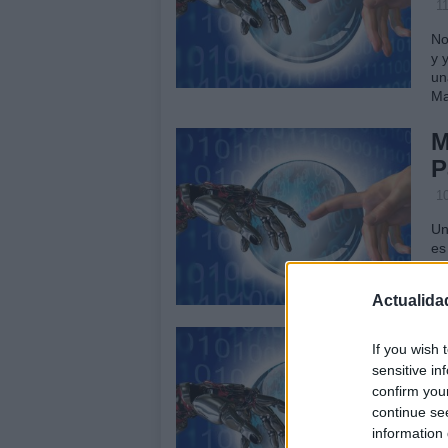
1
No
y 
un
Ma
M
P
1
Un
es
fo
pr
Actualida
M
If you wish 
p
sensitive in
s
confirm you
continue se
3
information 