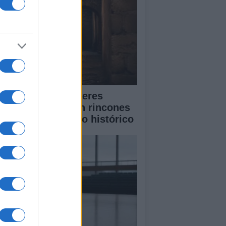
scubre cómo Cáceres
lebra la música en rincones
cretos de su casco histórico