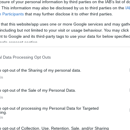
losure of your personal information by third parties on the IAB’s list of
 teoría, Marvel Super Hero Squad Online es un MMO para
ag
ños. En teoría, porque dada la edad media del fan actual de los
. This information may also be disclosed by us to third parties on the
IA
pr
mics Marvel, me huelo que muchos adultos van a acabar
Participants
that may further disclose it to other third parties.
gando, sean papas o no. El…
 that this website/app uses one or more Google services and may gath
including but not limited to your visit or usage behaviour. You may click 
atman The Brave and the Bold:
 to Google and its third-party tags to use your data for below specifi
rimer tráiler y pantallas del nuevo
ogle consent section.
uego del superhéroe
 mayo, 2020
l Data Processing Opt Outs
y estamos muy comiqueros, amigos: si antes os hablábamos
o opt-out of the Sharing of my personal data.
 Spiderman, ahora es momento para un personaje de DC
mics. Ha sido anunciada la aparición de un nuevo juego de
In
tman, cuyo título será Batman: The Brave and the Bold.…
o opt-out of the Sale of my Personal Data.
Gu
C Universe Online: nuevo tráiler
en
In
ostrando una nueva área de
int
to opt-out of processing my Personal Data for Targeted
etropolis
ing.
In
 mayo, 2020
 pregunto si todavía queda alguien que esté mínimamente
o opt-out of Collection, Use, Retention, Sale, and/or Sharing