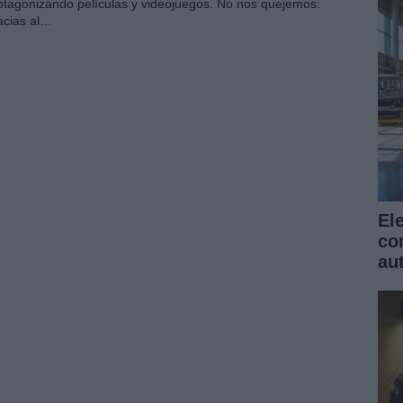
otagonizando películas y videojuegos. No nos quejemos:
acias al…
El
co
au