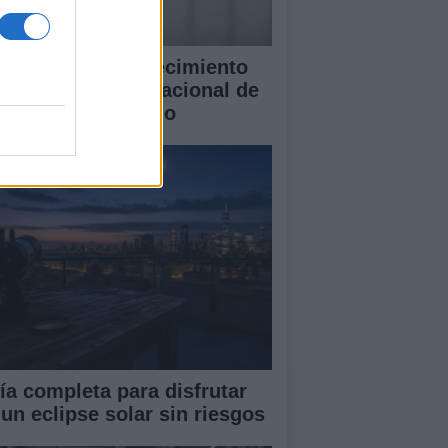
blo Galdo y el crecimiento
l Concurso Internacional de
ano Cidade de Vigo
ía completa para disfrutar
 un eclipse solar sin riesgos