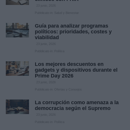
23 junio, 2026
Pubblicato in:
Salud y Bienestar
Guía para analizar programas
políticos: prioridades, costes y
viabilidad
23 junio, 2026
Pubblicato in:
Política
Los mejores descuentos en
gadgets y dispositivos durante el
Prime Day 2026
23 junio, 2026
Pubblicato in:
Ofertas y Consejos
La corrupción como amenaza a la
democracia según el Supremo
23 junio, 2026
Pubblicato in:
Política