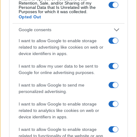
Retention, Sale, and/or Sharing of my
José Luis Ábalos y Koldo García
Personal Data that Is Unrelated with the
reciben duras condenas por
Purposes for which it was collected.
corrupción en contratos de
Opted Out
mascarillas
Google consents
22 junio, 2026
Pubblicato in:
Política
I want to allow Google to enable storage
related to advertising like cookies on web or
Cómo implementar economía
device identifiers in apps.
circular en pequeñas empresas:
guía práctica
I want to allow my user data to be sent to
22 junio, 2026
Google for online advertising purposes.
Pubblicato in:
Economía
I want to allow Google to send me
Tipologías, marcos legales y
personalized advertising.
mecanismos de control de la
corrupción política
I want to allow Google to enable storage
related to analytics like cookies on web or
22 junio, 2026
device identifiers in apps.
Pubblicato in:
Política
I want to allow Google to enable storage
Descubre cómo la IARC clasifica
related to functionality of the website or app.