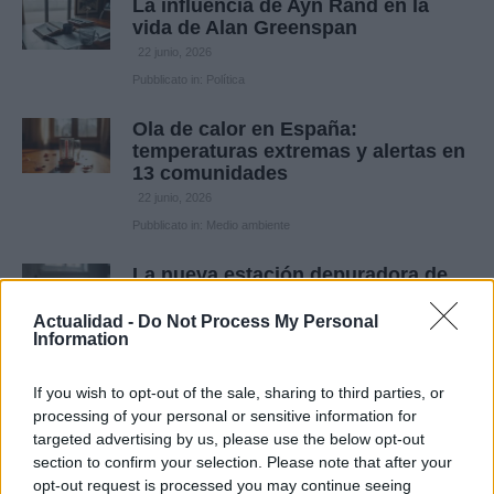
La influencia de Ayn Rand en la
vida de Alan Greenspan
22 junio, 2026
Pubblicato in:
Política
Ola de calor en España:
temperaturas extremas y alertas en
13 comunidades
22 junio, 2026
Pubblicato in:
Medio ambiente
La nueva estación depuradora de
Sagunto impulsará la reutilización
del agua
Actualidad -
Do Not Process My Personal
Information
22 junio, 2026
Pubblicato in:
Medio ambiente
If you wish to opt-out of the sale, sharing to third parties, or
processing of your personal or sensitive information for
Mundial 2026: Uruguay y Cabo
targeted advertising by us, please use the below opt-out
Verde empatan 2-2 en emocionante
section to confirm your selection. Please note that after your
partido
opt-out request is processed you may continue seeing
22 junio, 2026