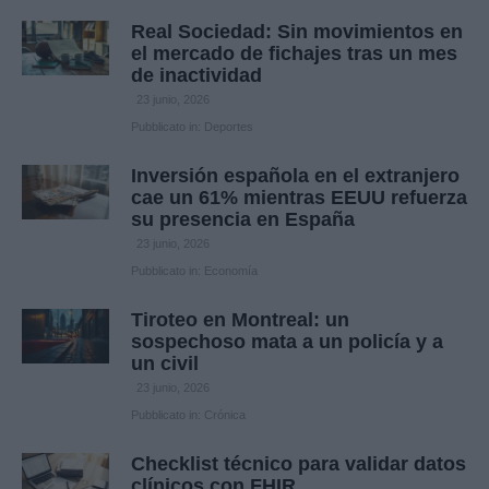
Real Sociedad: Sin movimientos en
el mercado de fichajes tras un mes
de inactividad
23 junio, 2026
Pubblicato in:
Deportes
Inversión española en el extranjero
cae un 61% mientras EEUU refuerza
su presencia en España
23 junio, 2026
Pubblicato in:
Economía
Tiroteo en Montreal: un
sospechoso mata a un policía y a
un civil
23 junio, 2026
Pubblicato in:
Crónica
Checklist técnico para validar datos
clínicos con FHIR