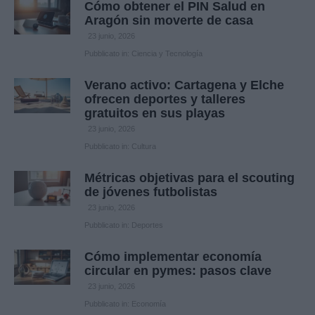
Cómo obtener el PIN Salud en
Aragón sin moverte de casa
23 junio, 2026
Pubblicato in:
Ciencia y Tecnología
Verano activo: Cartagena y Elche
ofrecen deportes y talleres
gratuitos en sus playas
23 junio, 2026
Pubblicato in:
Cultura
Métricas objetivas para el scouting
de jóvenes futbolistas
23 junio, 2026
Pubblicato in:
Deportes
Cómo implementar economía
circular en pymes: pasos clave
23 junio, 2026
Pubblicato in:
Economía