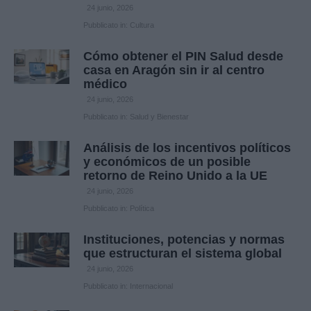
24 junio, 2026
Pubblicato in:
Cultura
Cómo obtener el PIN Salud desde
casa en Aragón sin ir al centro
médico
24 junio, 2026
Pubblicato in:
Salud y Bienestar
Análisis de los incentivos políticos
y económicos de un posible
retorno de Reino Unido a la UE
24 junio, 2026
Pubblicato in:
Política
Instituciones, potencias y normas
que estructuran el sistema global
24 junio, 2026
Pubblicato in:
Internacional