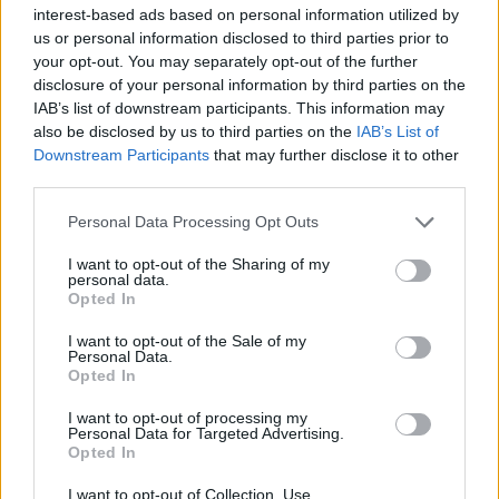
interest-based ads based on personal information utilized by
Pubblicato in:
Deportes
us or personal information disclosed to third parties prior to
your opt-out. You may separately opt-out of the further
Condenas firmes en el caso
disclosure of your personal information by third parties on the
mascarillas: detalles de la
IAB’s list of downstream participants. This information may
sentencia del Tribunal Supremo
also be disclosed by us to third parties on the
IAB’s List of
22 junio, 2026
Downstream Participants
that may further disclose it to other
Pubblicato in:
Política
third parties.
Please note that this website/app uses one or more Google
Andy Burnham, el nuevo líder del
Personal Data Processing Opt Outs
Partido Laborista tras la dimisión
services and may gather and store information including but
de Starmer
not limited to your visit or usage behaviour. You may click to
I want to opt-out of the Sharing of my
personal data.
grant or deny consent to Google and its third-party tags to
22 junio, 2026
Opted In
use your data for below specified purposes in below Google
Pubblicato in:
Política
consent section.
I want to opt-out of the Sale of my
Personal Data.
Repunte de las hipotecas en
Opted In
Catalunya: abril marca el mejor
registro desde 2010
I want to opt-out of processing my
Personal Data for Targeted Advertising.
22 junio, 2026
Opted In
Pubblicato in:
Economía
I want to opt-out of Collection, Use,