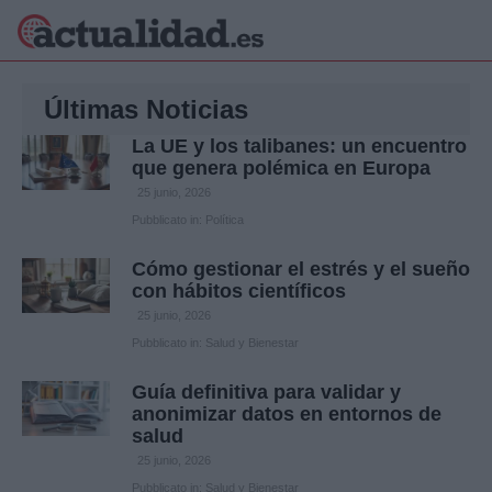
×
Últimas Noticias
La UE y los talibanes: un encuentro
que genera polémica en Europa
Política
Ciencia y
25 junio, 2026
Pubblicato in:
Política
Tecnología
Crónica
Cómo gestionar el estrés y el sueño
Deportes
con hábitos científicos
Economía
25 junio, 2026
Salud y Bienestar
Internacional
Pubblicato in:
Salud y Bienestar
Gente
Guía definitiva para validar y
Viajes
anonimizar datos en entornos de
Musica
salud
25 junio, 2026
Pubblicato in:
Salud y Bienestar