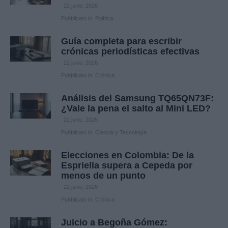
22 junio, 2026
Pubblicato in:
Política
Guía completa para escribir
crónicas periodísticas efectivas
22 junio, 2026
Pubblicato in:
Crónica
Análisis del Samsung TQ65QN73F:
¿Vale la pena el salto al Mini LED?
22 junio, 2026
Pubblicato in:
Ciencia y Tecnología
Elecciones en Colombia: De la
Espriella supera a Cepeda por
menos de un punto
22 junio, 2026
Pubblicato in:
Crónica
Juicio a Begoña Gómez: