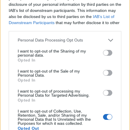
Pubblicato in:
Cultura
disclosure of your personal information by third parties on the
IAB’s list of downstream participants. This information may
Técnicas narrativas para crónicas
also be disclosed by us to third parties on the
IAB’s List of
que trascienden el tiempo
Downstream Participants
that may further disclose it to other
5 julio, 2026
third parties.
Pubblicato in:
Crónica
Please note that this website/app uses one or more Google
Personal Data Processing Opt Outs
services and may gather and store information including but
Cómo comprar con inteligencia en
Prime Day y ahorrar dinero
not limited to your visit or usage behaviour. You may click to
I want to opt-out of the Sharing of my
personal data.
grant or deny consent to Google and its third-party tags to
5 julio, 2026
Opted In
use your data for below specified purposes in below Google
Pubblicato in:
Ofertas y Consejos
consent section.
I want to opt-out of the Sale of my
Personal Data.
Mundial 2026: el arbitraje español y
Opted In
la sombra del caso Negreira
4 julio, 2026
I want to opt-out of processing my
Personal Data for Targeted Advertising.
Pubblicato in:
Deportes
Opted In
España avanza a octavos en el
I want to opt-out of Collection, Use,
Retention, Sale, and/or Sharing of my
Mundial 2026 con una goleada a
Personal Data that Is Unrelated with the
Austria
Purposes for which it was collected.
Opted Out
4 julio, 2026