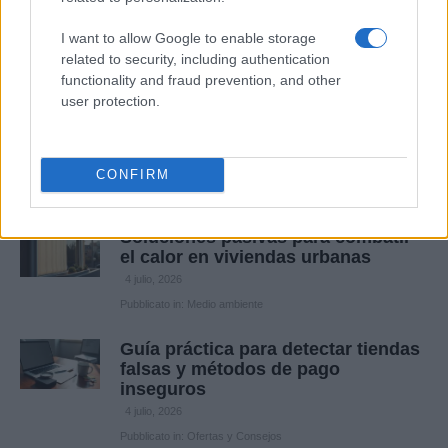
Real Madrid
4 julio, 2026
I want to allow Google to enable storage
related to security, including authentication
Pubblicato in:
Deportes
functionality and fraud prevention, and other
user protection.
Cómo el Mundial de Fútbol se ha
convertido en un campo de batalla
política
4 julio, 2026
CONFIRM
Pubblicato in:
Política
Soluciones pasivas para combatir
el calor en viviendas urbanas
4 julio, 2026
Pubblicato in:
Medio ambiente
Guía práctica para detectar tiendas
falsas y métodos de pago
inseguros
4 julio, 2026
Pubblicato in:
Ofertas y Consejos