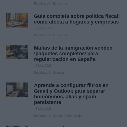
Pubblicato in:
Economía
Guía completa sobre política fiscal:
cómo afecta a hogares y empresas
6 julio, 2026
Pubblicato in:
Economía
Mafias de la inmigración venden
‘paquetes completos’ para
regularización en España
5 julio, 2026
Pubblicato in:
Crónica
Aprende a configurar filtros en
Gmail y Outlook para separar
homónimos, alias y spam
persistente
5 julio, 2026
Pubblicato in:
Ciencia y Tecnología