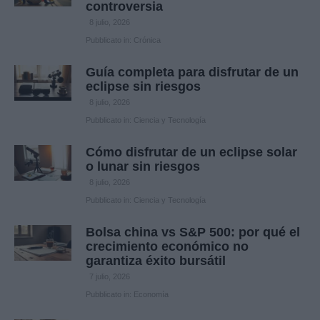
controversia
8 julio, 2026
Pubblicato in:
Crónica
Guía completa para disfrutar de un
eclipse sin riesgos
8 julio, 2026
Pubblicato in:
Ciencia y Tecnología
Cómo disfrutar de un eclipse solar
o lunar sin riesgos
8 julio, 2026
Pubblicato in:
Ciencia y Tecnología
Bolsa china vs S&P 500: por qué el
crecimiento económico no
garantiza éxito bursátil
7 julio, 2026
Pubblicato in:
Economía