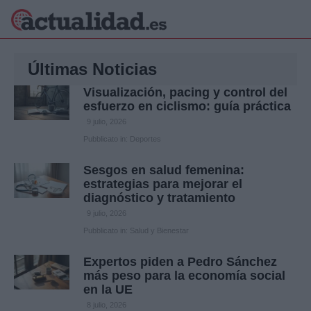
×
Últimas Noticias
Visualización, pacing y control del
esfuerzo en ciclismo: guía práctica
Política
Ciencia y
9 julio, 2026
Pubblicato in:
Deportes
Tecnología
Crónica
Sesgos en salud femenina:
Deportes
estrategias para mejorar el
Economía
diagnóstico y tratamiento
Salud y Bienestar
9 julio, 2026
Internacional
Pubblicato in:
Salud y Bienestar
Gente
Viajes
Expertos piden a Pedro Sánchez
Musica
más peso para la economía social
en la UE
8 julio, 2026