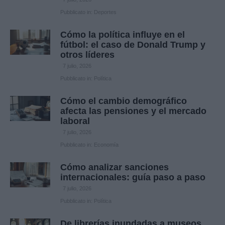
Pubblicato in:
Deportes
Cómo la política influye en el
fútbol: el caso de Donald Trump y
otros líderes
7 julio, 2026
Pubblicato in:
Política
Cómo el cambio demográfico
afecta las pensiones y el mercado
laboral
7 julio, 2026
Pubblicato in:
Economía
Cómo analizar sanciones
internacionales: guía paso a paso
7 julio, 2026
Pubblicato in:
Política
De librerías inundadas a museos