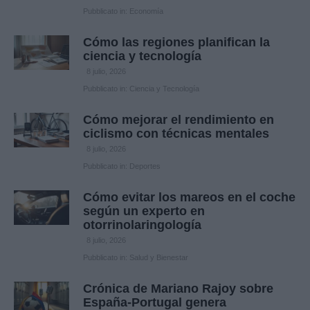
Pubblicato in:
Economía
Cómo las regiones planifican la
ciencia y tecnología
8 julio, 2026
Pubblicato in:
Ciencia y Tecnología
Cómo mejorar el rendimiento en
ciclismo con técnicas mentales
8 julio, 2026
Pubblicato in:
Deportes
Cómo evitar los mareos en el coche
según un experto en
otorrinolaringología
8 julio, 2026
Pubblicato in:
Salud y Bienestar
Crónica de Mariano Rajoy sobre
España-Portugal genera