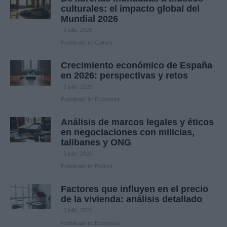
culturales: el impacto global del
Mundial 2026
6 julio, 2026
Pubblicato in:
Cultura
Crecimiento económico de España
en 2026: perspectivas y retos
6 julio, 2026
Pubblicato in:
Economía
Análisis de marcos legales y éticos
en negociaciones con milicias,
talibanes y ONG
6 julio, 2026
Pubblicato in:
Política
Factores que influyen en el precio
de la vivienda: análisis detallado
6 julio, 2026
Pubblicato in:
Economía