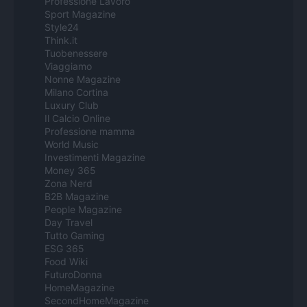
Professione Lavoro
Sport Magazine
Style24
Think.it
Tuobenessere
Viaggiamo
Nonne Magazine
Milano Cortina
Luxury Club
Il Calcio Online
Professione mamma
World Music
Investimenti Magazine
Money 365
Zona Nerd
B2B Magazine
People Magazine
Day Travel
Tutto Gaming
ESG 365
Food Wiki
FuturoDonna
HomeMagazine
SecondHomeMagazine