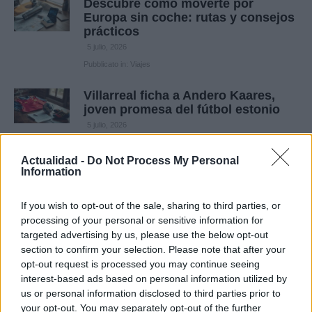
Descubre cómo moverte por
Europa sin coche: rutas y consejos
prácticos
5 julio, 2026
Pubblicato in:
Viajes
Villarreal ficha a Andero Kaares,
joven promesa del fútbol estonio
5 julio, 2026
Pubblicato in:
Deportes
Actualidad -
Do Not Process My Personal
Information
El desafío de España: Portugal en
octavos del Mundial 2026
5 julio, 2026
If you wish to opt-out of the sale, sharing to third parties, or
processing of your personal or sensitive information for
Pubblicato in:
Deportes
targeted advertising by us, please use the below opt-out
section to confirm your selection. Please note that after your
Reconocimiento a Marjal en Festa
opt-out request is processed you may continue seeing
por su labor en la preservación de
la cultura tradicional mallorquina
interest-based ads based on personal information utilized by
us or personal information disclosed to third parties prior to
5 julio, 2026
your opt-out. You may separately opt-out of the further