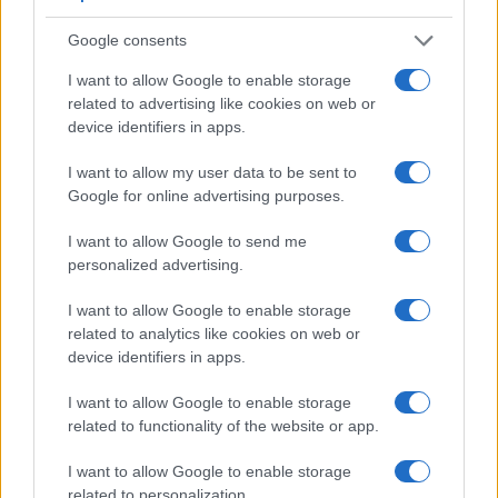
Pubblicato in:
Deportes
Google consents
Disco: análisis de su impacto
I want to allow Google to enable storage
social, innovación sonora y estética
related to advertising like cookies on web or
4 julio, 2026
device identifiers in apps.
Pubblicato in:
Musica
I want to allow my user data to be sent to
Guía definitiva para elegir entre
Google for online advertising purposes.
coches chinos y europeos
I want to allow Google to send me
4 julio, 2026
personalized advertising.
Pubblicato in:
Automovil
I want to allow Google to enable storage
El debut de Cabo Verde en el
related to analytics like cookies on web or
Mundial 2026: una hazaña contra
device identifiers in apps.
Argentina
4 julio, 2026
I want to allow Google to enable storage
Pubblicato in:
Deportes
related to functionality of the website or app.
El entrenador Pedro Martínez deja
I want to allow Google to enable storage
el Valencia Basket para unirse al
related to personalization.