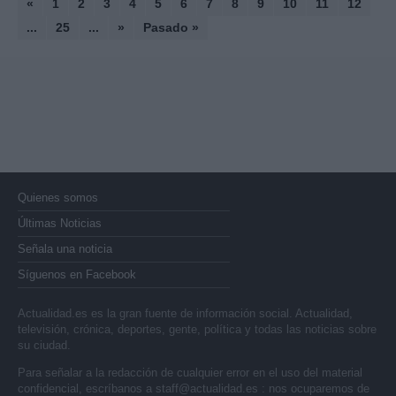
«
1
2
3
4
5
6
7
8
9
10
11
12
...
25
...
»
Pasado »
Quienes somos
Últimas Noticias
Señala una noticia
Síguenos en Facebook
Actualidad.es es la gran fuente de información social. Actualidad,
televisión, crónica, deportes, gente, política y todas las noticias sobre
su ciudad.
Para señalar a la redacción de cualquier error en el uso del material
confidencial, escríbanos a
staff@actualidad.es
: nos ocuparemos de