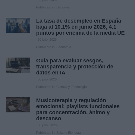
Pubblicato in:
Deportes
La tasa de desempleo en España
baja al 10.1% en junio 2026, 4.1
puntos por encima de la media UE
30 julio, 2026
Pubblicato in:
Economía
Guía para evaluar sesgos,
transparencia y protección de
datos en IA
30 julio, 2026
Pubblicato in:
Ciencia y Tecnología
Musicoterapia y regulación
emocional: playlists funcionales
para concentración, ánimo y
descanso
30 julio, 2026
Pubblicato in:
Salud y Bienestar