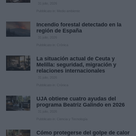
31 julio, 2026
Pubblicato in:
Medio ambiente
Incendio forestal detectado en la
región de España
31 julio, 2026
Pubblicato in:
Crónica
La situación actual de Ceuta y
Melilla: seguridad, migración y
relaciones internacionales
31 julio, 2026
Pubblicato in:
Crónica
UJA obtiene cuatro ayudas del
programa Beatriz Galindo en 2026
31 julio, 2026
Pubblicato in:
Ciencia y Tecnología
Cómo protegerse del golpe de calor