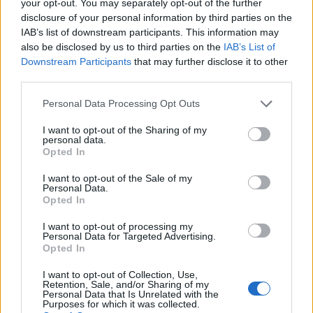
your opt-out. You may separately opt-out of the further
28 julio, 2026
disclosure of your personal information by third parties on the
Pubblicato in:
Internacional
IAB’s list of downstream participants. This information may
also be disclosed by us to third parties on the
IAB’s List of
Acoso en redes sociales: jóvenes
Downstream Participants
that may further disclose it to other
pagan precio por nombre similar al
third parties.
de denunciante
Please note that this website/app uses one or more Google
Personal Data Processing Opt Outs
28 julio, 2026
services and may gather and store information including but
Pubblicato in:
Crónica
not limited to your visit or usage behaviour. You may click to
I want to opt-out of the Sharing of my
personal data.
grant or deny consent to Google and its third-party tags to
Partidos de fútbol hoy:
Opted In
use your data for below specified purposes in below Google
programación completa y
consent section.
I want to opt-out of the Sale of my
transmisiones en vivo
Personal Data.
28 julio, 2026
Opted In
Pubblicato in:
Deportes
I want to opt-out of processing my
Personal Data for Targeted Advertising.
Entendiendo la política energética y
Opted In
su impacto en la vida cotidiana
I want to opt-out of Collection, Use,
28 julio, 2026
Retention, Sale, and/or Sharing of my
Pubblicato in:
Política
Personal Data that Is Unrelated with the
Purposes for which it was collected.