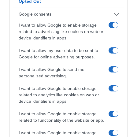
Opted Out
Guía práctica para detectar falacias
en discursos políticos
Google consents
28 julio, 2026
I want to allow Google to enable storage
Pubblicato in:
Política
related to advertising like cookies on web or
El turismo en Brasil crece: datos
device identifiers in apps.
reveladores sobre su posición en el
mercado internacional
I want to allow my user data to be sent to
Google for online advertising purposes.
27 julio, 2026
Pubblicato in:
Viajes
I want to allow Google to send me
personalized advertising.
Descubre los Escenarios Reales de
La Odisea de Christopher Nolan
I want to allow Google to enable storage
27 julio, 2026
related to analytics like cookies on web or
Pubblicato in:
Cultura
device identifiers in apps.
Cómo funciona la política
I want to allow Google to enable storage
migratoria europea: claves
related to functionality of the website or app.
esenciales
27 julio, 2026
I want to allow Google to enable storage