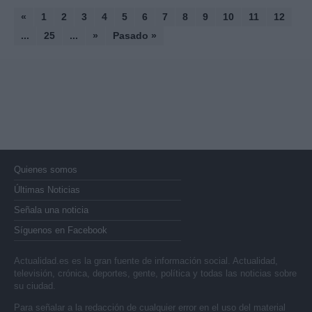
«
1
2
3
4
5
6
7
8
9
10
11
12
...
25
...
»
Pasado »
Quienes somos
Últimas Noticias
Señala una noticia
Síguenos en Facebook
Actualidad.es es la gran fuente de información social. Actualidad,
televisión, crónica, deportes, gente, política y todas las noticias sobre
su ciudad.
Para señalar a la redacción de cualquier error en el uso del material