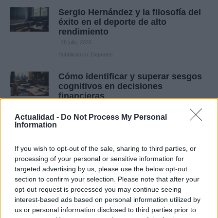
Sergio Hernández y la filosofía del
éxito en el deporte de alto
rendimiento
28 julio, 2026
Pubblicato in:
Deportes
Cómo identificar y superar sesgos
cognitivos en decisiones
financieras
28 julio, 2026
Actualidad -
Do Not Process My Personal
Pubblicato in:
Economía
Information
Trucos de economía del
If you wish to opt-out of the sale, sharing to third parties, or
comportamiento para gastar mejor
processing of your personal or sensitive information for
28 julio, 2026
targeted advertising by us, please use the below opt-out
Pubblicato in:
Economía
section to confirm your selection. Please note that after your
opt-out request is processed you may continue seeing
Incendios forestales en Francia y
interest-based ads based on personal information utilized by
España: la lucha contra las llamas
us or personal information disclosed to third parties prior to
que no cesa