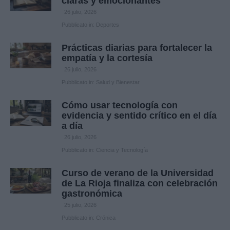
claras y emocionantes
26 julio, 2026
Pubblicato in:
Deportes
Prácticas diarias para fortalecer la
empatía y la cortesía
26 julio, 2026
Pubblicato in:
Salud y Bienestar
Cómo usar tecnología con
evidencia y sentido crítico en el día
a día
26 julio, 2026
Pubblicato in:
Ciencia y Tecnología
Curso de verano de la Universidad
de La Rioja finaliza con celebración
gastronómica
25 julio, 2026
Pubblicato in:
Crónica