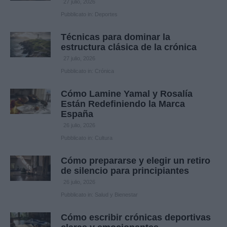
27 julio, 2026
Pubblicato in:
Deportes
Técnicas para dominar la
estructura clásica de la crónica
27 julio, 2026
Pubblicato in:
Crónica
Cómo Lamine Yamal y Rosalía
Están Redefiniendo la Marca
España
26 julio, 2026
Pubblicato in:
Cultura
Cómo prepararse y elegir un retiro
de silencio para principiantes
26 julio, 2026
Pubblicato in:
Salud y Bienestar
Cómo escribir crónicas deportivas