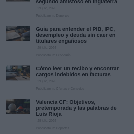
segundo amistoso en Inglaterra
29 julio, 2026
Pubblicato in:
Deportes
Guía para entender el PIB, IPC,
desempleo y deuda sin caer en
titulares engañosos
29 julio, 2026
Pubblicato in:
Economía
Cómo leer un recibo y encontrar
cargos indebidos en facturas
29 julio, 2026
Pubblicato in:
Ofertas y Consejos
Valencia CF: Objetivos,
pretemporada y las palabras de
Luis Rioja
28 julio, 2026
Pubblicato in:
Deportes