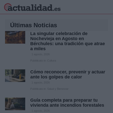
×
Últimas Noticias
La singular celebración de
Nochevieja en Agosto en
Bérchules: una tradición que atrae
Política
Ciencia y
a miles
Tecnología
1 agosto, 2026
Crónica
Pubblicato in:
Cultura
Deportes
Economía
Cómo reconocer, prevenir y actuar
Salud y Bienestar
ante los golpes de calor
Internacional
1 agosto, 2026
Gente
Pubblicato in:
Salud y Bienestar
Viajes
Musica
Guía completa para preparar tu
vivienda ante incendios forestales
1 agosto, 2026