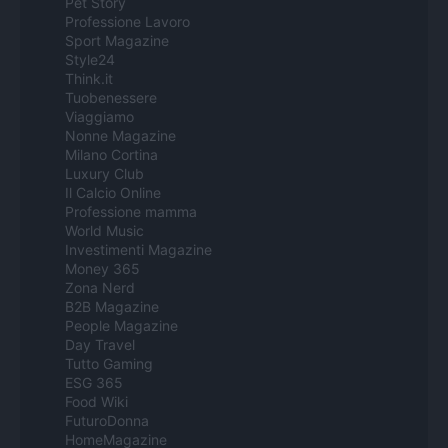
Pet Story
Professione Lavoro
Sport Magazine
Style24
Think.it
Tuobenessere
Viaggiamo
Nonne Magazine
Milano Cortina
Luxury Club
Il Calcio Online
Professione mamma
World Music
Investimenti Magazine
Money 365
Zona Nerd
B2B Magazine
People Magazine
Day Travel
Tutto Gaming
ESG 365
Food Wiki
FuturoDonna
HomeMagazine