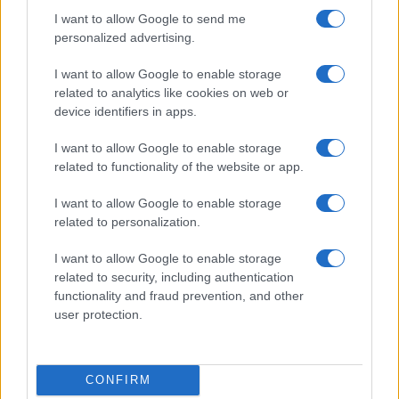
I want to allow Google to send me
Retirada urgente de las azucenas
personalized advertising.
de la Giralda tras la caída por el
viento
I want to allow Google to enable storage
21 febrero, 2026
related to analytics like cookies on web or
device identifiers in apps.
1
2
3
4
5
6
»
I want to allow Google to enable storage
related to functionality of the website or app.
I want to allow Google to enable storage
related to personalization.
I want to allow Google to enable storage
related to security, including authentication
functionality and fraud prevention, and other
Quienes somos
user protection.
Últimas Noticias
Señala una noticia
CONFIRM
Síguenos en Facebook