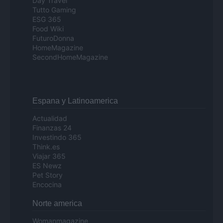
Day Travel
Tutto Gaming
ESG 365
Food Wiki
FuturoDonna
HomeMagazine
SecondHomeMagazine
Espana y Latinoamerica
Actualidad
Finanzas 24
Investindo 365
Think.es
Viajar 365
ES Newz
Pet Story
Encocina
Norte america
Womanmagazine