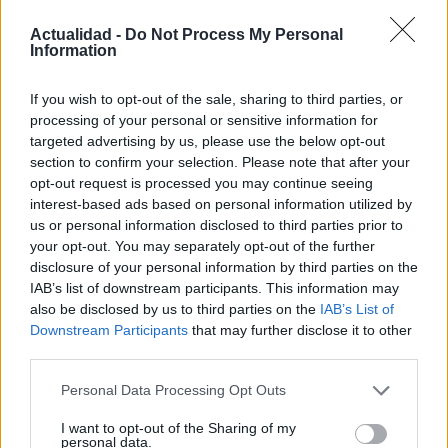
preparativos, enfrentamientos y
sentencias
Actualidad -
Do Not Process My Personal
Information
25 febrero, 2026
If you wish to opt-out of the sale, sharing to third parties, or
Messi admite que preferiría no
processing of your personal or sensitive information for
enfrentar a México en las primeras
targeted advertising by us, please use the below opt-out
fases del Mundial 2026
section to confirm your selection. Please note that after your
25 febrero, 2026
opt-out request is processed you may continue seeing
interest-based ads based on personal information utilized by
us or personal information disclosed to third parties prior to
Vox en Cibeles: rupturas,
your opt-out. You may separately opt-out of the further
votaciones separadas y disputa por
disclosure of your personal information by third parties on the
la portavocía
IAB’s list of downstream participants. This information may
24 febrero, 2026
also be disclosed by us to third parties on the
IAB’s List of
Downstream Participants
that may further disclose it to other
Segunda posible víctima se pone
third parties.
en contacto tras la querella contra
José Ángel González
Please note that this website/app uses one or more Google
Personal Data Processing Opt Outs
services and may gather and store information including but
23 febrero, 2026
not limited to your visit or usage behaviour. You may click to
I want to opt-out of the Sharing of my
personal data.