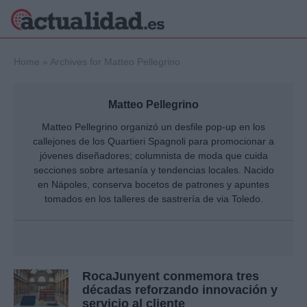
×
Home
»
Archives for Matteo Pellegrino
Matteo Pellegrino
Política
Ciencia y
Matteo Pellegrino organizó un desfile pop-up en los
Tecnología
callejones de los Quartieri Spagnoli para promocionar a
Crónica
jóvenes diseñadores; columnista de moda que cuida
secciones sobre artesanía y tendencias locales. Nacido
Deportes
Economía
en Nápoles, conserva bocetos de patrones y apuntes
tomados en los talleres de sastrería de via Toledo.
Salud y Bienestar
Internacional
Gente
Viajes
Musica
RocaJunyent conmemora tres
décadas reforzando innovación y
servicio al cliente