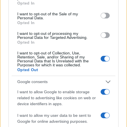
grant or deny consent to Google and its third-party tags to
Opted In
Por qué la pérdida de jueces y las
use your data for below specified purposes in below Google
deportaciones afectan a
consent section.
I want to opt-out of the Sale of my
solicitantes lgbtq+
Personal Data.
23 febrero, 2026
Opted In
I want to opt-out of processing my
Cambio de nombre en un colegio
Personal Data for Targeted Advertising.
Opted In
de Santiago de Compostela: de
Apóstol Santiago a da Almáciga
I want to opt-out of Collection, Use,
23 febrero, 2026
Retention, Sale, and/or Sharing of my
Personal Data that Is Unrelated with the
Purposes for which it was collected.
Opted Out
López Miras pide a Vox evitar el
bloqueo y facilitar acuerdos para
gobiernos autonómicos
Google consents
22 febrero, 2026
I want to allow Google to enable storage
related to advertising like cookies on web or
Obras y percepciones: cómo
device identifiers in apps.
convive Madrid con las zanjas y la
satisfacción ciudadana
I want to allow my user data to be sent to
Google for online advertising purposes.
22 febrero, 2026