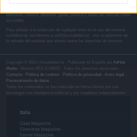
Actualidad.es es la gran fuente de información social. Actualidad,
televisión, crónica, deportes, gente, política y todas las noticias sobre
su ciudad.
Para señalar a la redacción de cualquier error en el uso del material
confidencial, escríbanos a
staff@actualidad.es
: nos ocuparemos de
la retirada del material que atenta contra los derechos de terceros.
Copyright © 2024 | Actualidad.es - Publicado en España por
AdHub
Media
- Numero REA 2729933 - Todos los derechos reservados.
Contacto
-
Politica de cookies
-
Política de privacidad
-
Aviso legal
-
Procesamiento de datos
Todos los contenidos se han realizado de forma híbrida por una
tecnología con Inteligencia Artificial y por creadores independientes
Italia
Casa Magazine
Cineverse Magazine
Donne Magazine