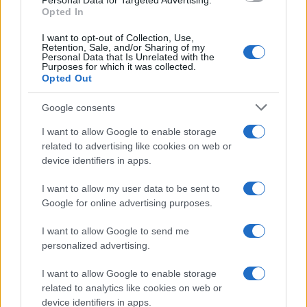
Personal Data for Targeted Advertising.
Opted In
I want to opt-out of Collection, Use,
Retention, Sale, and/or Sharing of my
Personal Data that Is Unrelated with the
Purposes for which it was collected.
Opted Out
Tragedia en Santa Susanna: un bombero
Google consents
fallece durante un incendio en un hotel
I want to allow Google to enable storage
related to advertising like cookies on web or
Un bombero de la Generalitat pierde la vida…
device identifiers in apps.
I want to allow my user data to be sent to
CRÓNICA
Google for online advertising purposes.
I want to allow Google to send me
personalized advertising.
I want to allow Google to enable storage
related to analytics like cookies on web or
device identifiers in apps.