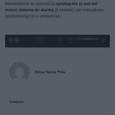
Interterritorial se valorará la
aprobación (o no) del
nuevo sistema de alarma
(4 niveles) con indicadores
epidemiológicos y asistencias.
0:28 /
Ad
hub
Media
POWERED
1
/
4
3:55
BY
Elena Varela Piña
Contacto: