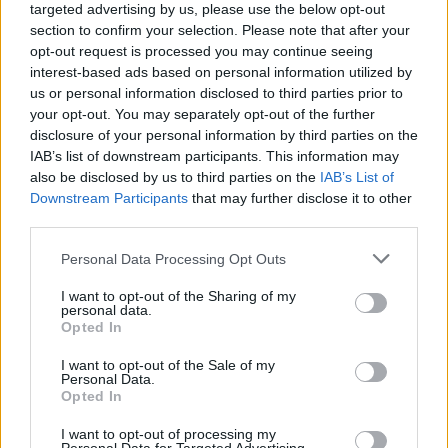
targeted advertising by us, please use the below opt-out
section to confirm your selection. Please note that after your
opt-out request is processed you may continue seeing
interest-based ads based on personal information utilized by
us or personal information disclosed to third parties prior to
your opt-out. You may separately opt-out of the further
disclosure of your personal information by third parties on the
IAB’s list of downstream participants. This information may
also be disclosed by us to third parties on the
IAB’s List of
Downstream Participants
that may further disclose it to other
Curso de verano de la Universidad de La
third parties.
Rioja finaliza con celebración
Please note that this website/app uses one or more Google
Personal Data Processing Opt Outs
gastronómica
services and may gather and store information including but
not limited to your visit or usage behaviour. You may click to
I want to opt-out of the Sharing of my
La Universidad de La Rioja despidió a 60…
personal data.
grant or deny consent to Google and its third-party tags to
Opted In
use your data for below specified purposes in below Google
consent section.
I want to opt-out of the Sale of my
CRÓNICA
Personal Data.
Opted In
I want to opt-out of processing my