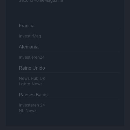
SecondHomeMagazine
Francia
InvestirMag
Alemania
Investieren24
Reino Unido
News Hub UK
Lgbtq News
Paeses Bajos
Investeren 24
NL Newz