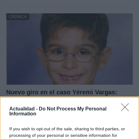
CRÓNICA
Nuevo giro en el caso Yéremi Vargas:
desvelan el informe forense
Actualidad -
Do Not Process My Personal
El ‘caso Yéremi Vargas’, el niño desaparecido en 2007…
Information
If you wish to opt-out of the sale, sharing to third parties, or
CRÓNICA
processing of your personal or sensitive information for