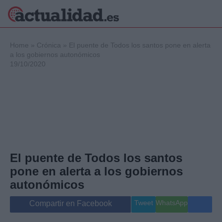
×
Home
»
Crónica
»
El puente de Todos los santos pone en alerta
a los gobiernos autonómicos
19/10/2020
Política
Ciencia y
Tecnología
Crónica
Deportes
Economía
Salud y Bienestar
El puente de Todos los santos
Internacional
pone en alerta a los gobiernos
Gente
Viajes
autonómicos
Musica
Tweet
WhatsApp
Compartir en Facebook