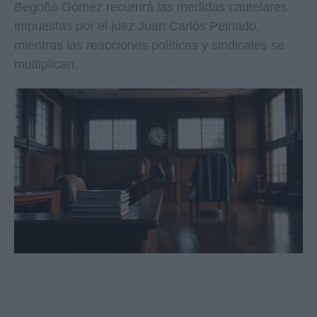
Begoña Gómez recurrirá las medidas cautelares
impuestas por el juez Juan Carlos Peinado,
mientras las reacciones políticas y sindicales se
multiplican.