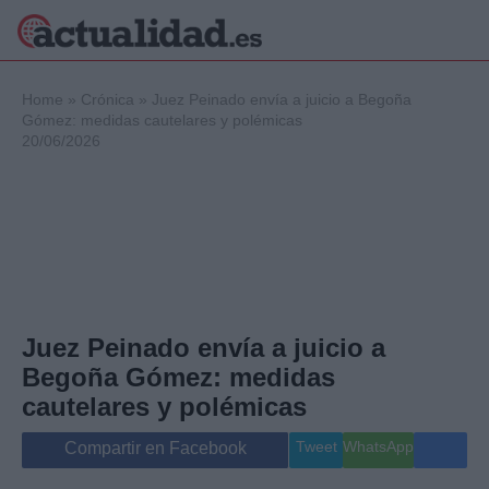
×
Home
»
Crónica
»
Juez Peinado envía a juicio a Begoña
Gómez: medidas cautelares y polémicas
20/06/2026
Política
Ciencia y
Tecnología
Crónica
Deportes
Economía
Salud y Bienestar
Juez Peinado envía a juicio a
Internacional
Begoña Gómez: medidas
Gente
Viajes
cautelares y polémicas
Musica
Tweet
WhatsApp
Compartir en Facebook