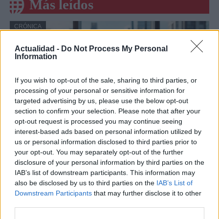
Más leídos
CRÓNICA
Actualidad -
Do Not Process My Personal
Information
If you wish to opt-out of the sale, sharing to third parties, or
processing of your personal or sensitive information for
targeted advertising by us, please use the below opt-out
section to confirm your selection. Please note that after your
opt-out request is processed you may continue seeing
interest-based ads based on personal information utilized by
us or personal information disclosed to third parties prior to
Amparo Moraleda asume la
your opt-out. You may separately opt-out of the further
vicepresidencia de CaixaBank
disclosure of your personal information by third parties on the
IAB’s list of downstream participants. This information may
La trayectoria de Moraleda promete un nuevo rumbo…
also be disclosed by us to third parties on the
IAB’s List of
Downstream Participants
that may further disclose it to other
third parties.
CRÓNICA