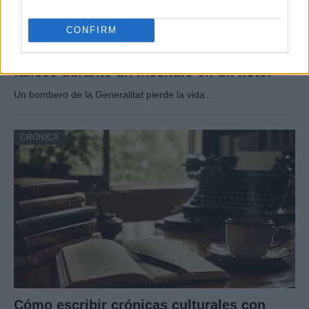
CONFIRM
Tragedia en Santa Susanna: un bombero
fallece durante un incendio en un hotel
Un bombero de la Generalitat pierde la vida…
CRÓNICA
Cómo escribir crónicas culturales con