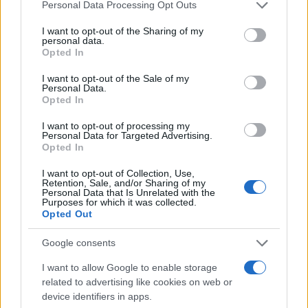
Please note that this website/app uses one or more Google
Personal Data Processing Opt Outs
services and may gather and store information including but
not limited to your visit or usage behaviour. You may click to
I want to opt-out of the Sharing of my
personal data.
grant or deny consent to Google and its third-party tags to
Opted In
use your data for below specified purposes in below Google
consent section.
I want to opt-out of the Sale of my
Personal Data.
Opted In
I want to opt-out of processing my
Personal Data for Targeted Advertising.
Nuevo giro en el caso Yéremi Vargas:
Opted In
desvelan el informe forense
I want to opt-out of Collection, Use,
Retention, Sale, and/or Sharing of my
El ‘caso Yéremi Vargas’, el niño desaparecido en 2007…
Personal Data that Is Unrelated with the
Purposes for which it was collected.
Opted Out
CRÓNICA
Google consents
I want to allow Google to enable storage
related to advertising like cookies on web or
device identifiers in apps.