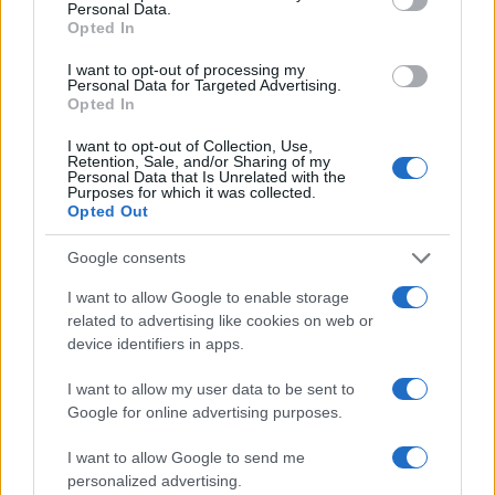
Personal Data.
La valla, es una serie española emitida actualmente…
Opted In
I want to opt-out of processing my
Personal Data for Targeted Advertising.
CULTURA
Opted In
I want to opt-out of Collection, Use,
Retention, Sale, and/or Sharing of my
Personal Data that Is Unrelated with the
Purposes for which it was collected.
Opted Out
Google consents
I want to allow Google to enable storage
related to advertising like cookies on web or
device identifiers in apps.
«El niño de fuego»: documental ya
I want to allow my user data to be sent to
disponible en Movistar
Google for online advertising purposes.
El documental cuenta el tránsito por la adolescencia de…
I want to allow Google to send me
personalized advertising.