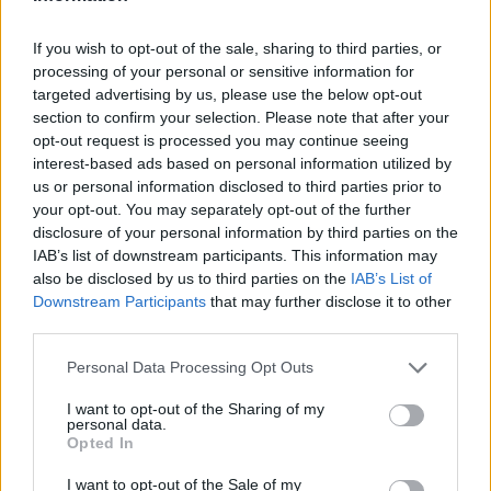
Eventos culturales en Barcelona durante
If you wish to opt-out of the sale, sharing to third parties, or
processing of your personal or sensitive information for
el verano de 2026
targeted advertising by us, please use the below opt-out
Barcelona se viste de gala en agosto con…
section to confirm your selection. Please note that after your
opt-out request is processed you may continue seeing
interest-based ads based on personal information utilized by
CULTURA
us or personal information disclosed to third parties prior to
your opt-out. You may separately opt-out of the further
disclosure of your personal information by third parties on the
IAB’s list of downstream participants. This information may
also be disclosed by us to third parties on the
IAB’s List of
Downstream Participants
that may further disclose it to other
third parties.
Please note that this website/app uses one or more Google
Personal Data Processing Opt Outs
services and may gather and store information including but
not limited to your visit or usage behaviour. You may click to
I want to opt-out of the Sharing of my
personal data.
grant or deny consent to Google and its third-party tags to
Opted In
La valla: la serie española que predijo la
use your data for below specified purposes in below Google
pandemia
consent section.
I want to opt-out of the Sale of my