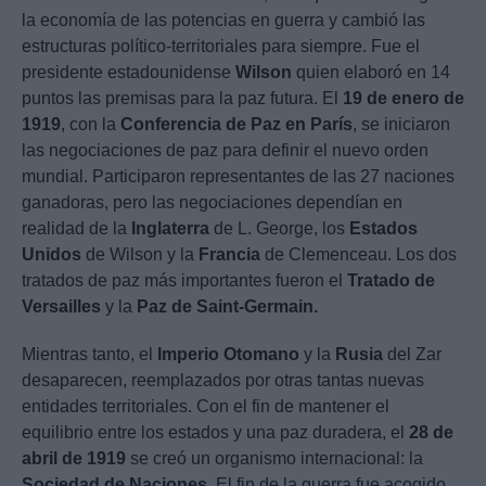
la economía de las potencias en guerra y cambió las
estructuras político-territoriales para siempre. Fue el
presidente estadounidense
Wilson
quien elaboró en 14
puntos las premisas para la paz futura. El
19 de enero de
1919
, con la
Conferencia de Paz en París
, se iniciaron
las negociaciones de paz para definir el nuevo orden
mundial. Participaron representantes de las 27 naciones
ganadoras, pero las negociaciones dependían en
realidad de la
Inglaterra
de L. George, los
Estados
Unidos
de Wilson y la
Francia
de Clemenceau. Los dos
tratados de paz más importantes fueron el
Tratado de
Versailles
y la
Paz de Saint-Germain.
Mientras tanto, el
Imperio Otomano
y la
Rusia
del Zar
desaparecen, reemplazados por otras tantas nuevas
entidades territoriales. Con el fin de mantener el
equilibrio entre los estados y una paz duradera, el
28 de
abril de 1919
se creó un organismo internacional: la
Sociedad de Naciones
. El fin de la guerra fue acogido