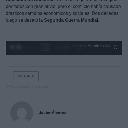
por todos con gran alivio, pero el conflicto había causado
drásticos cambios económicos y sociales. Dos décadas
luego se desató la
Segunda Guerra Mundial
.
0:29 /
Ad
hub
Media
POWERED
1
/
4
3:55
BY
HISTORIA
© Riproduzione riservata
Javier Álvarez