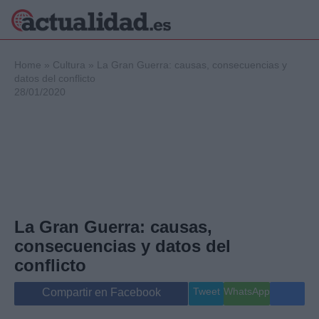
×
Home
»
Cultura
»
La Gran Guerra: causas, consecuencias y
datos del conflicto
28/01/2020
Política
Ciencia y
Tecnología
Crónica
Deportes
Economía
Salud y Bienestar
La Gran Guerra: causas,
Internacional
consecuencias y datos del
Gente
Viajes
conflicto
Musica
Tweet
WhatsApp
Compartir en Facebook