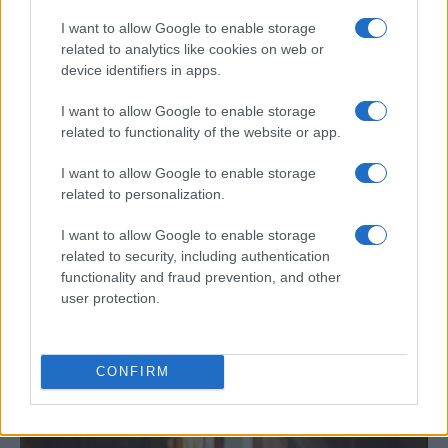
CULTURA
I want to allow Google to enable storage
related to analytics like cookies on web or
device identifiers in apps.
I want to allow Google to enable storage
related to functionality of the website or app.
I want to allow Google to enable storage
related to personalization.
I want to allow Google to enable storage
Cómo Baqueira Beret impulsa la identidad
related to security, including authentication
cultural y deportiva de la Val d’Aran y
functionality and fraud prevention, and other
user protection.
Valls d’Àneu
Baqueira Beret no solo es sinónimo de esquí.…
CONFIRM
CULTURA