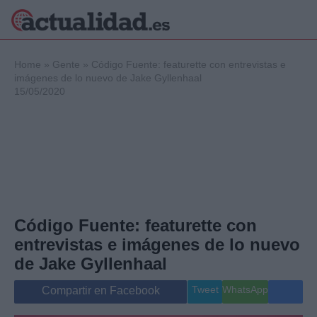
×
Home
»
Gente
»
Código Fuente: featurette con entrevistas e
imágenes de lo nuevo de Jake Gyllenhaal
15/05/2020
Política
Ciencia y
Tecnología
Crónica
Deportes
Economía
Salud y Bienestar
Código Fuente: featurette con
Internacional
entrevistas e imágenes de lo nuevo
Gente
Viajes
de Jake Gyllenhaal
Musica
Tweet
WhatsApp
Compartir en Facebook