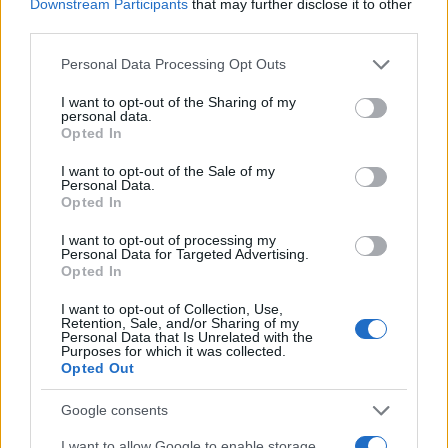
Downstream Participants
that may further disclose it to other
third parties.
Please note that this website/app uses one or more Google
Personal Data Processing Opt Outs
services and may gather and store information including but
not limited to your visit or usage behaviour. You may click to
I want to opt-out of the Sharing of my
personal data.
grant or deny consent to Google and its third-party tags to
Opted In
use your data for below specified purposes in below Google
consent section.
I want to opt-out of the Sale of my
Personal Data.
Opted In
Hijo de Javier Gutiérrez: un campeón con
I want to opt-out of processing my
Personal Data for Targeted Advertising.
capacidades especiales
Opted In
El hijo del actor Javier Gutiérrez, es Mateo,…
I want to opt-out of Collection, Use,
Retention, Sale, and/or Sharing of my
Personal Data that Is Unrelated with the
Purposes for which it was collected.
GENTE
Opted Out
Google consents
I want to allow Google to enable storage