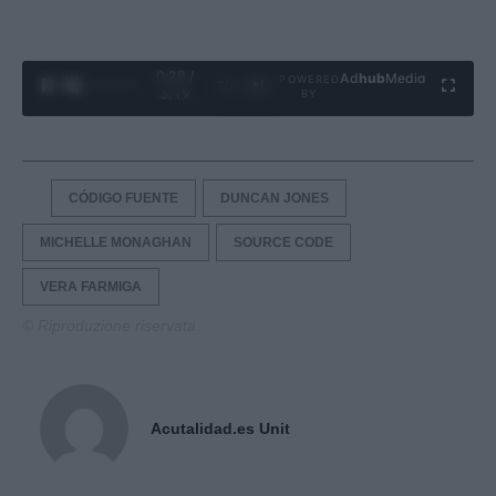
0:29 /
Ad
hub
Media
POWERED
1
/
4
3:19
BY
CÓDIGO FUENTE
DUNCAN JONES
MICHELLE MONAGHAN
SOURCE CODE
VERA FARMIGA
© Riproduzione riservata
Acutalidad.es Unit