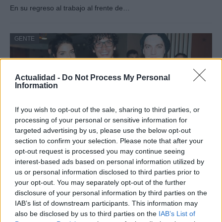
En su regreso al trabajo al frente de…
GENTE
Actualidad -
Do Not Process My Personal
Information
If you wish to opt-out of the sale, sharing to third parties, or
processing of your personal or sensitive information for
targeted advertising by us, please use the below opt-out
section to confirm your selection. Please note that after your
opt-out request is processed you may continue seeing
¿Quién es Chad Boyce?: cómo murió
interest-based ads based on personal information utilized by
durante la serie Los 100
us or personal information disclosed to third parties prior to
your opt-out. You may separately opt-out of the further
La biografía de Chad Boyce que había muerto…
disclosure of your personal information by third parties on the
IAB’s list of downstream participants. This information may
also be disclosed by us to third parties on the
IAB’s List of
GENTE