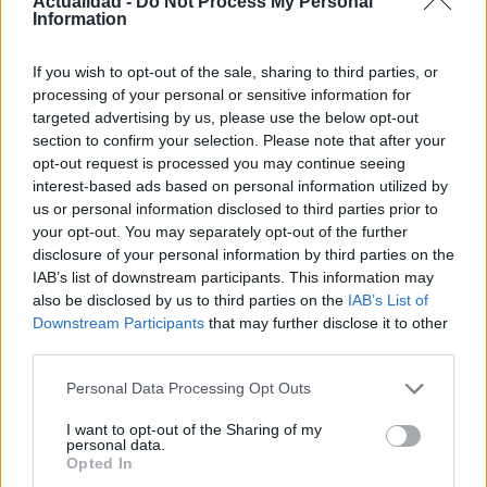
Actualidad -
Do Not Process My Personal
Information
El hijo del actor Javier Gutiérrez, es Mateo,…
If you wish to opt-out of the sale, sharing to third parties, or
GENTE
processing of your personal or sensitive information for
targeted advertising by us, please use the below opt-out
section to confirm your selection. Please note that after your
opt-out request is processed you may continue seeing
interest-based ads based on personal information utilized by
us or personal information disclosed to third parties prior to
your opt-out. You may separately opt-out of the further
disclosure of your personal information by third parties on the
IAB’s list of downstream participants. This information may
also be disclosed by us to third parties on the
IAB’s List of
Downstream Participants
that may further disclose it to other
third parties.
¿Quién es Chad Boyce?: cómo murió
durante la serie Los 100
Please note that this website/app uses one or more Google
Personal Data Processing Opt Outs
services and may gather and store information including but
La biografía de Chad Boyce que había muerto…
not limited to your visit or usage behaviour. You may click to
I want to opt-out of the Sharing of my
personal data.
grant or deny consent to Google and its third-party tags to
Opted In
use your data for below specified purposes in below Google