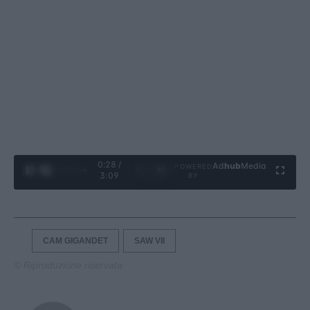
0:29 /
Ad
hub
Media
POWERED
1
/
4
3:09
BY
CAM GIGANDET
SAW VII
© Riproduzione riservata