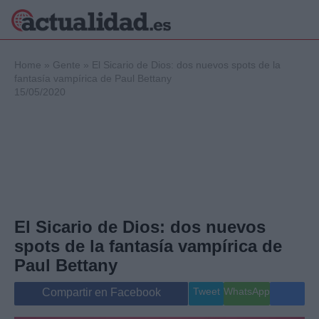
×
Home
»
Gente
»
El Sicario de Dios: dos nuevos spots de la
fantasía vampírica de Paul Bettany
15/05/2020
Política
Ciencia y
Tecnología
Crónica
Deportes
Economía
Salud y Bienestar
El Sicario de Dios: dos nuevos
Internacional
spots de la fantasía vampírica de
Gente
Viajes
Paul Bettany
Musica
Tweet
WhatsApp
Compartir en Facebook