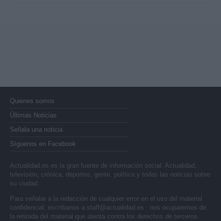
Quienes somos
Últimas Noticias
Señala una noticia
Síguenos en Facebook
Actualidad.es es la gran fuente de información social. Actualidad,
televisión, crónica, deportes, gente, política y todas las noticias sobre
su ciudad.
Para señalar a la redacción de cualquier error en el uso del material
confidencial, escríbanos a
staff@actualidad.es
: nos ocuparemos de
la retirada del material que atenta contra los derechos de terceros.