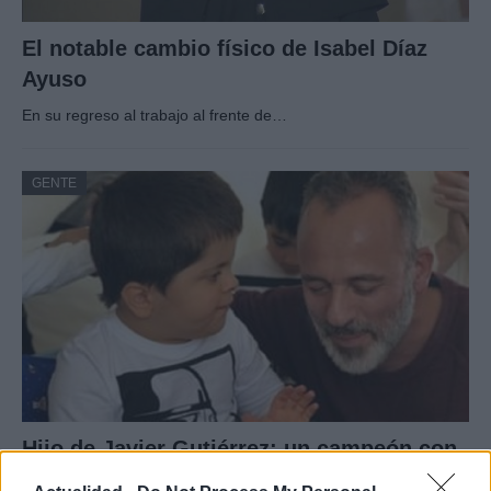
El notable cambio físico de Isabel Díaz
Ayuso
En su regreso al trabajo al frente de…
GENTE
Hijo de Javier Gutiérrez: un campeón con
capacidades especiales