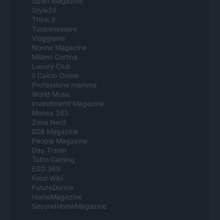
Sport Magazine
Style24
Think.it
Tuobenessere
Viaggiamo
Nonne Magazine
Milano Cortina
Luxury Club
Il Calcio Online
Professione mamma
World Music
Investimenti Magazine
Money 365
Zona Nerd
B2B Magazine
People Magazine
Day Travel
Tutto Gaming
ESG 365
Food Wiki
FuturoDonna
HomeMagazine
SecondHomeMagazine