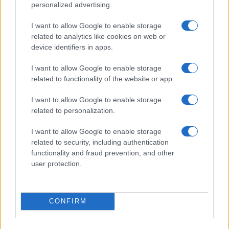
personalized advertising.
I want to allow Google to enable storage
related to analytics like cookies on web or
device identifiers in apps.
I want to allow Google to enable storage
related to functionality of the website or app.
Toni Kroos comenta la sustitución que
recordó Carlo Ancelotti y la califica de
I want to allow Google to enable storage
error
related to personalization.
Toni Kroos replicó con sentido del humor la…
I want to allow Google to enable storage
related to security, including authentication
functionality and fraud prevention, and other
GENTE
user protection.
CONFIRM