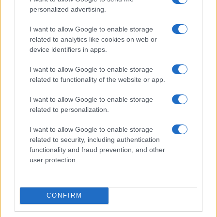
personalized advertising.
I want to allow Google to enable storage
related to analytics like cookies on web or
device identifiers in apps.
I want to allow Google to enable storage
related to functionality of the website or app.
I want to allow Google to enable storage
related to personalization.
Risto Mejide, pillado con su nueva novia:
“Ya no se esconden”
I want to allow Google to enable storage
related to security, including authentication
Han pillado al presentador Risto Mejide y a…
functionality and fraud prevention, and other
user protection.
GENTE
CONFIRM