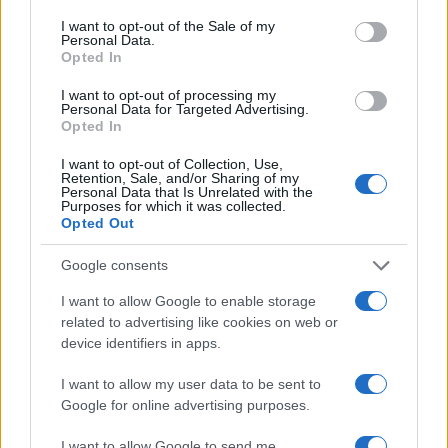
El hijo del actor Javier Gutiérrez, es Mateo,…
consent section.
I want to opt-out of the Sale of my
Personal Data.
Opted In
GENTE
I want to opt-out of processing my
Personal Data for Targeted Advertising.
Opted In
I want to opt-out of Collection, Use,
Retention, Sale, and/or Sharing of my
Personal Data that Is Unrelated with the
Purposes for which it was collected.
Opted Out
Google consents
I want to allow Google to enable storage
Bárbara Rey sobre su asistencia al
related to advertising like cookies on web or
device identifiers in apps.
Senado: «Voy a ir»
Bárbara Rey ha asegurado a Isabel Rábago, que…
I want to allow my user data to be sent to
Google for online advertising purposes.
GENTE
I want to allow Google to send me