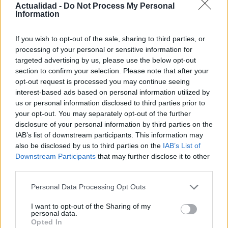
Actualidad -
Do Not Process My Personal
Information
¿Quién es Chad Boyce?: cómo murió
durante la serie Los 100
If you wish to opt-out of the sale, sharing to third parties, or
processing of your personal or sensitive information for
La biografía de Chad Boyce que había muerto…
targeted advertising by us, please use the below opt-out
section to confirm your selection. Please note that after your
opt-out request is processed you may continue seeing
GENTE
interest-based ads based on personal information utilized by
us or personal information disclosed to third parties prior to
your opt-out. You may separately opt-out of the further
disclosure of your personal information by third parties on the
IAB’s list of downstream participants. This information may
also be disclosed by us to third parties on the
IAB’s List of
Downstream Participants
that may further disclose it to other
third parties.
Please note that this website/app uses one or more Google
Personal Data Processing Opt Outs
services and may gather and store information including but
Hijo de Javier Gutiérrez: un campeón con
not limited to your visit or usage behaviour. You may click to
I want to opt-out of the Sharing of my
personal data.
grant or deny consent to Google and its third-party tags to
capacidades especiales
Opted In
use your data for below specified purposes in below Google