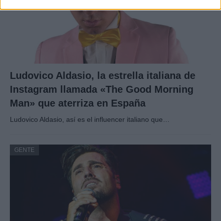
Ludovico Aldasio, la estrella italiana de
Instagram llamada «The Good Morning
Man» que aterriza en España
Ludovico Aldasio, así es el influencer italiano que…
GENTE