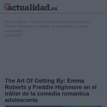
×
Home
»
Gente
»
The Art Of Getting By: Emma Roberts y
Freddie Highmore en el tráiler de la comedia romantica
adolescente
15/05/2020
Política
Ciencia y
Tecnología
Crónica
Deportes
Economía
Salud y Bienestar
Internacional
The Art Of Getting By: Emma
Gente
Roberts y Freddie Highmore en el
Viajes
tráiler de la comedia romantica
Musica
adolescente