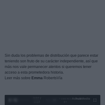
Sin duda los problemas de distribución que parece estar
teniendo son fruto de su carácter independiente, así que
más nos vale permanecer atentos si queremos tener
acceso a esta prometedora historia.
Leer más sobre
Emma
RobertsVía
0:28 /
Ad
hub
Media
POWERED
1
/
4
4:27
BY