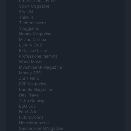
Professione Lavoro
Sport Magazine
Style24
Think.it
Tuobenessere
Viaggiamo
Nonne Magazine
Milano Cortina
Luxury Club
Il Calcio Online
Professione mamma
World Music
Investimenti Magazine
Money 365
Zona Nerd
B2B Magazine
People Magazine
Day Travel
Tutto Gaming
ESG 365
Food Wiki
FuturoDonna
HomeMagazine
SecondHomeMagazine