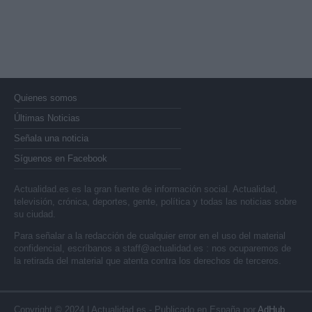
Quienes somos
Últimas Noticias
Señala una noticia
Síguenos en Facebook
Actualidad.es es la gran fuente de información social. Actualidad,
televisión, crónica, deportes, gente, política y todas las noticias sobre
su ciudad.
Para señalar a la redacción de cualquier error en el uso del material
confidencial, escríbanos a
staff@actualidad.es
: nos ocuparemos de
la retirada del material que atenta contra los derechos de terceros.
Copyright © 2024 | Actualidad.es - Publicado en España por
AdHub