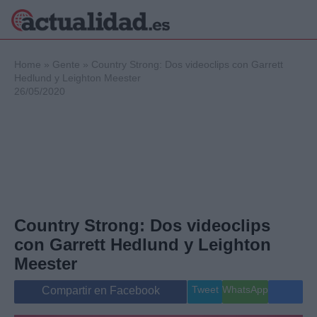
×
Home
»
Gente
»
Country Strong: Dos videoclips con Garrett
Hedlund y Leighton Meester
26/05/2020
Política
Ciencia y
Tecnología
Crónica
Deportes
Economía
Salud y Bienestar
Country Strong: Dos videoclips
Internacional
con Garrett Hedlund y Leighton
Gente
Viajes
Meester
Musica
Tweet
WhatsApp
Compartir en Facebook