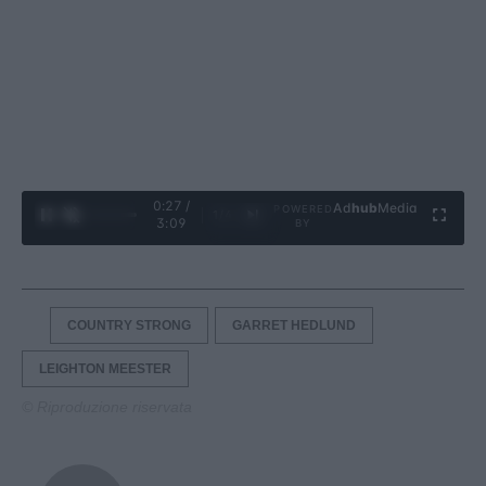
0:28 /
Ad
hub
Media
POWERED
1
/
4
3:09
BY
COUNTRY STRONG
GARRET HEDLUND
LEIGHTON MEESTER
© Riproduzione riservata