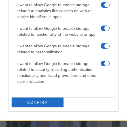
I want to allow Google to enable storage
related to analytics like cookies on web or
device identifiers in apps.
I want to allow Google to enable storage
related to functionality of the website or app.
Risto Mejide, pillado con su nueva novia:
I want to allow Google to enable storage
“Ya no se esconden”
related to personalization.
Han pillado al presentador Risto Mejide y a…
I want to allow Google to enable storage
related to security, including authentication
functionality and fraud prevention, and other
GENTE
user protection.
CONFIRM