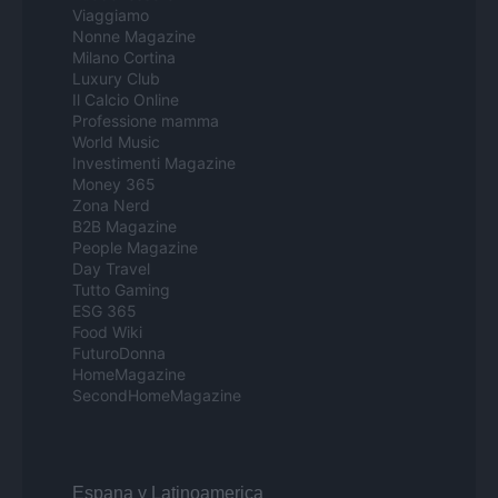
Viaggiamo
Nonne Magazine
Milano Cortina
Luxury Club
Il Calcio Online
Professione mamma
World Music
Investimenti Magazine
Money 365
Zona Nerd
B2B Magazine
People Magazine
Day Travel
Tutto Gaming
ESG 365
Food Wiki
FuturoDonna
HomeMagazine
SecondHomeMagazine
Espana y Latinoamerica