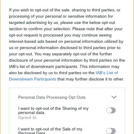
La biografía de Chad Boyce que había muerto…
If you wish to opt-out of the sale, sharing to third parties, or
processing of your personal or sensitive information for
targeted advertising by us, please use the below opt-out
GENTE
section to confirm your selection. Please note that after your
opt-out request is processed you may continue seeing
interest-based ads based on personal information utilized by
us or personal information disclosed to third parties prior to
your opt-out. You may separately opt-out of the further
disclosure of your personal information by third parties on the
IAB’s list of downstream participants. This information may
also be disclosed by us to third parties on the
IAB’s List of
Downstream Participants
that may further disclose it to other
third parties.
Hijo de Javier Gutiérrez: un campeón con
Please note that this website/app uses one or more Google
Personal Data Processing Opt Outs
services and may gather and store information including but
capacidades especiales
not limited to your visit or usage behaviour. You may click to
I want to opt-out of the Sharing of my
personal data.
El hijo del actor Javier Gutiérrez, es Mateo,…
grant or deny consent to Google and its third-party tags to
Opted In
use your data for below specified purposes in below Google
consent section.
I want to opt-out of the Sale of my
GENTE
Personal Data.