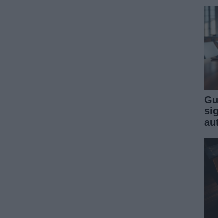
Gu
sig
au