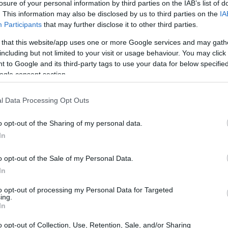
losure of your personal information by third parties on the IAB’s list of
. This information may also be disclosed by us to third parties on the
IA
Participants
that may further disclose it to other third parties.
 that this website/app uses one or more Google services and may gath
including but not limited to your visit or usage behaviour. You may click 
 to Google and its third-party tags to use your data for below specifi
ogle consent section.
Gr
es
có
l Data Processing Opt Outs
o opt-out of the Sharing of my personal data.
In
o opt-out of the Sale of my Personal Data.
In
as canciones de los hermanos (Desafío Total,
ltamente disfrutable, especialmente para los que
to opt-out of processing my Personal Data for Targeted
hwarzenegger
en su idioma original.
ing.
In
ator
lamenta su falta de habilidad para matar (de
Ca
ll Someone Again.
de
o opt-out of Collection, Use, Retention, Sale, and/or Sharing