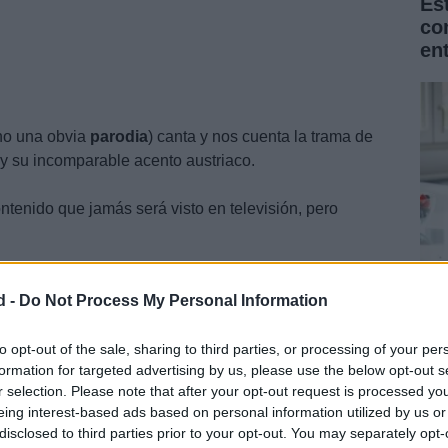
Es
co
en
ino una obvia
parodia
) canta y nos cuenta la trama de
s y su incomparable acento austriaco.
ontenido que jamás será visto en televisión, pero
d -
Do Not Process My Personal Information
La
Na
to opt-out of the sale, sharing to third parties, or processing of your per
formation for targeted advertising by us, please use the below opt-out s
for
r selection. Please note that after your opt-out request is processed y
eing interest-based ads based on personal information utilized by us or
disclosed to third parties prior to your opt-out. You may separately opt-