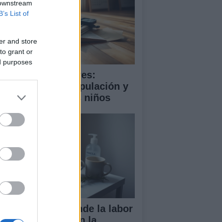
 downstream
B’s List of
er and store
to grant or
ed purposes
ooming en menores:
trategias de manipulación y
mo proteger a los niños
ndela Peña defiende la labor
 las enfermeras en la