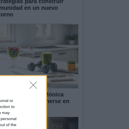
trategias para construir
munidad en un nuevo
torno
 rutina diaria de Mónica
ranjo para mantenerse en
sonal or
ection to
ma y feliz
ou may
 personal
out of the