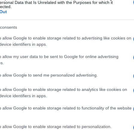
ersonal Data that Is Unrelated with the Purposes for which it
da de inglés, Matar a Alguien De Nuevo).
sa
lected.
 parece que no tienen todo el éxito que deberían? Leer
Out
consents
© Riproduzione riservata
o allow Google to enable storage related to advertising like cookies on
evice identifiers in apps.
o allow my user data to be sent to Google for online advertising
t
s.
Sh
to allow Google to send me personalized advertising.
am
se
o allow Google to enable storage related to analytics like cookies on
evice identifiers in apps.
o allow Google to enable storage related to functionality of the website
ARTÍCULO SIGUIENTE
o allow Google to enable storage related to personalization.