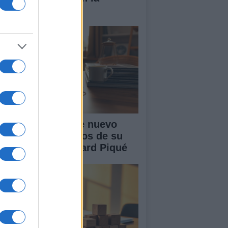
nidad
akira: rumores de nuevo
or tras cuatro años de su
paración con Gerard Piqué