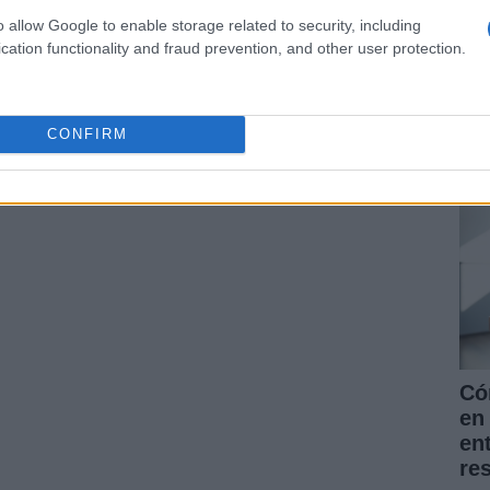
o allow Google to enable storage related to security, including
cation functionality and fraud prevention, and other user protection.
La
pr
for
CONFIRM
nu
Có
en 
en
re