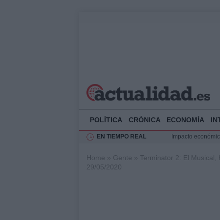
POLÍTICA
CRÓNICA
ECONOMÍA
IN
EN TIEMPO REAL
Impacto económico
La compra del átic
Home
»
Gente
»
Terminator 2: El Musical,
Transformación de
29/05/2020
Rehabilitación de 