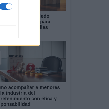
 Diputación de Toledo
esenta iniciativas para
talecer a las familias
merosas
mo acompañar a menores
la industria del
tretenimiento con ética y
sponsabilidad