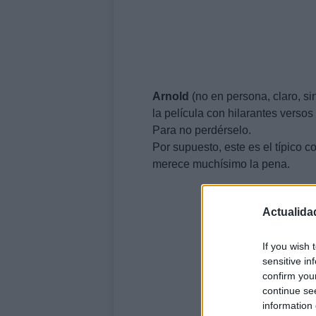
Arnold
(no en persona, claro, s
la película con hilarantes verso
Para no perdérselo.
Por supuesto, este es el típico c
merece muchísimo la pena.
Actualida
If you wish 
sensitive in
confirm you
continue se
information 