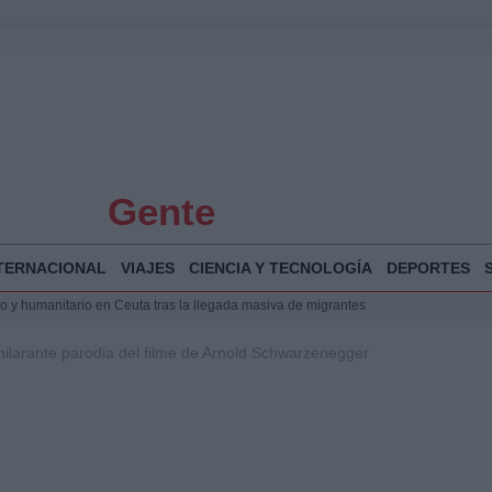
Gente
TERNACIONAL
VIAJES
CIENCIA Y TECNOLOGÍA
DEPORTES
 y humanitario en Ceuta tras la llegada masiva de migrantes
o de Chamberí por 6,3 millones: detalles y controversias
 hilarante parodia del filme de Arnold Schwarzenegger
l pabellón de la Expo de Zaragoza en centro sanitario clave
la Illa Plana: Menorca apuesta por el deporte náutico sostenible