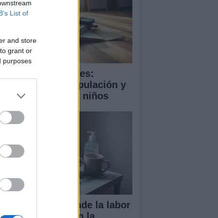
 downstream
B’s List of
er and store
to grant or
ed purposes
ooming en menores:
trategias de manipulación y
mo proteger a los niños
ndela Peña defiende la labor
 las enfermeras en la