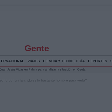
Gente
TERNACIONAL
VIAJES
CIENCIA Y TECNOLOGÍA
DEPORTES
a Juan Jesús Vivas en Palma para analizar la situación en Ceuta
la Illa Plana: Menorca apuesta por el deporte náutico sostenible
hecho por un fan. ¿Eres lo bastante hombre para verla?
 y humanitario en Ceuta tras la llegada masiva de migrantes
o de Chamberí por 6,3 millones: detalles y controversias
 Bogotá 2026: fecha, recorrido y actividades especiales