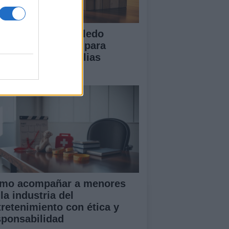
 Diputación de Toledo
esenta iniciativas para
talecer a las familias
merosas
mo acompañar a menores
la industria del
tretenimiento con ética y
sponsabilidad