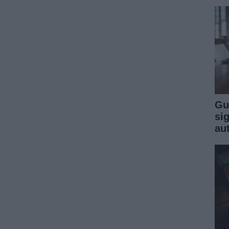
Gu
sig
au