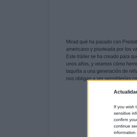
Mirad qué ha pasado con Predator
americano y pisoteada por los va
Este tráiler se ha creado para q
unos años, y veamos cómo hemos 
taquilla a una generación de ni
nos obligan a ver sensiblerías
Actualida
If you wish 
sensitive in
confirm you
continue se
information 