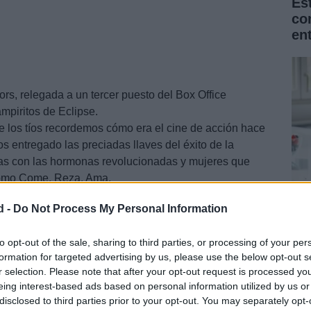
Es
co
en
s, relegada a un tercer puesto del Box Office
mpiritos de Eclipse.
ue los tíos recordemos cómo era el cine de acción hace
entregado las preciadas llaves del éxito de la
ñas con las hormonas revolucionadas y mujeres que
 como Come, Reza, Ama.
d -
Do Not Process My Personal Information
La
Na
to opt-out of the sale, sharing to third parties, or processing of your per
formation for targeted advertising by us, please use the below opt-out s
for
r selection. Please note that after your opt-out request is processed y
eing interest-based ads based on personal information utilized by us or
disclosed to third parties prior to your opt-out. You may separately opt-