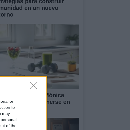
trategias para construir
munidad en un nuevo
torno
 rutina diaria de Mónica
ranjo para mantenerse en
sonal or
ection to
ma y feliz
ou may
 personal
out of the