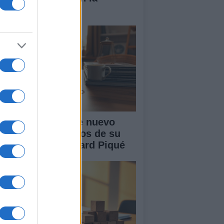
nidad
akira: rumores de nuevo
or tras cuatro años de su
paración con Gerard Piqué