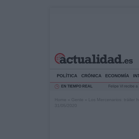
POLÍTICA
CRÓNICA
ECONOMÍA
IN
EN TIEMPO REAL
Felipe VI recibe 
Rehabilitación de 
Home
»
Gente
»
Los Mercenarios: tráiler 
Impacto económico
31/05/2020
La compra del átic
Ciclovía Nocturna