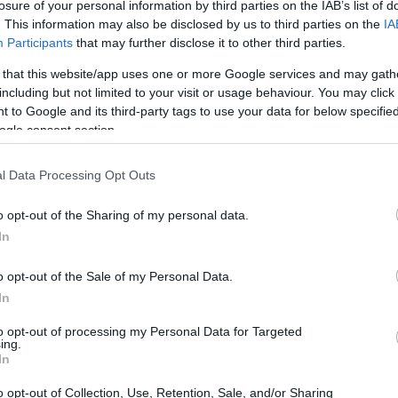
losure of your personal information by third parties on the IAB’s list of
. This information may also be disclosed by us to third parties on the
IA
Participants
that may further disclose it to other third parties.
 that this website/app uses one or more Google services and may gath
including but not limited to your visit or usage behaviour. You may click 
 to Google and its third-party tags to use your data for below specifi
ogle consent section.
Gr
es
có
l Data Processing Opt Outs
o opt-out of the Sharing of my personal data.
In
o opt-out of the Sale of my Personal Data.
In
 Julia Roberts será la principal competidora de Los
to opt-out of processing my Personal Data for Targeted
ing.
In
to en USA, así que los hombres tendrán que decidir
Ca
a sus parejas como corderitos al matadero? ¿Se
de
o opt-out of Collection, Use, Retention, Sale, and/or Sharing