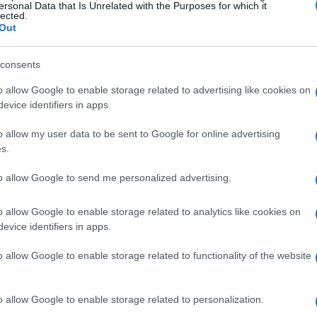
ersonal Data that Is Unrelated with the Purposes for which it
que Los
Mercenarios
aparezcan en un triste torrent de
sa
lected.
ntimidad de su habitación intentando sentirse hombres
Out
erla
en el cine, donde pertenece la violencia, y no en
gadas.
consents
 a Come, Reza, Ama… ninguno de nosotros merecerá
o allow Google to enable storage related to advertising like cookies on
evice identifiers in apps.
Hombre
Blandengue.
o allow my user data to be sent to Google for online advertising
sVía
s.
Sh
to allow Google to send me personalized advertising.
am
© Riproduzione riservata
se
o allow Google to enable storage related to analytics like cookies on
evice identifiers in apps.
t
o allow Google to enable storage related to functionality of the website
o allow Google to enable storage related to personalization.