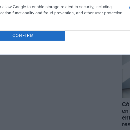
o allow Google to enable storage related to security, including
cation functionality and fraud prevention, and other user protection.
La
pr
ARTÍCULO SIGUIENTE
for
CONFIRM
nu
Có
en 
en
re