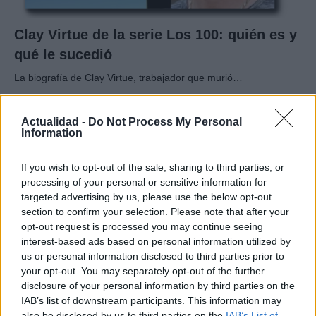
Clay Virtue de la serie Los 100: quién es y
qué le sucedió
La biografía de Clay Virtue, trabajador que murió…
Actualidad -
Do Not Process My Personal
GENTE
Information
If you wish to opt-out of the sale, sharing to third parties, or
processing of your personal or sensitive information for
targeted advertising by us, please use the below opt-out
section to confirm your selection. Please note that after your
opt-out request is processed you may continue seeing
interest-based ads based on personal information utilized by
us or personal information disclosed to third parties prior to
your opt-out. You may separately opt-out of the further
disclosure of your personal information by third parties on the
El notable cambio físico de Isabel Díaz
IAB’s list of downstream participants. This information may
Ayuso
also be disclosed by us to third parties on the
IAB’s List of