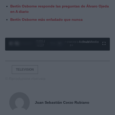
Bertín Osborne responde las preguntas de Álvaro Ojeda
en A diario
Bertín Osborne más enfadado que nunca
0:06 /
Ad
hub
Media
POWERED
1
/
4
4:27
BY
TELEVISION
© Riproduzione riservata
Juan Sebastián Corzo Rubiano