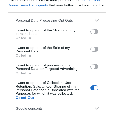
Downstream Participants
that may further disclose it to other
En su regreso al trabajo al frente de…
third parties.
Please note that this website/app uses one or more Google
Personal Data Processing Opt Outs
GENTE
services and may gather and store information including but
not limited to your visit or usage behaviour. You may click to
I want to opt-out of the Sharing of my
personal data.
grant or deny consent to Google and its third-party tags to
Opted In
use your data for below specified purposes in below Google
consent section.
I want to opt-out of the Sale of my
Personal Data.
Opted In
I want to opt-out of processing my
Personal Data for Targeted Advertising.
Opted In
I want to opt-out of Collection, Use,
¿Quién es Chad Boyce?: cómo murió
Retention, Sale, and/or Sharing of my
Personal Data that Is Unrelated with the
durante la serie Los 100
Purposes for which it was collected.
Opted Out
La biografía de Chad Boyce que había muerto…
Google consents