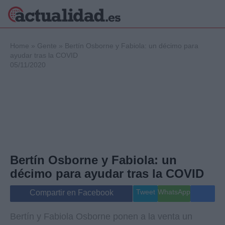
×
Home
»
Gente
»
Bertín Osborne y Fabiola: un décimo para
ayudar tras la COVID
05/11/2020
Política
Ciencia y
Tecnología
Crónica
Deportes
Economía
Salud y Bienestar
Bertín Osborne y Fabiola: un
Internacional
décimo para ayudar tras la COVID
Gente
Viajes
Tweet
WhatsApp
Compartir en Facebook
Musica
Bertín y Fabiola Osborne ponen a la venta un