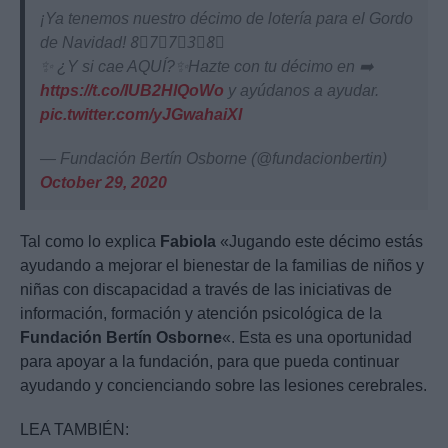
¡Ya tenemos nuestro décimo de lotería para el Gordo
de Navidad! 8⃣7⃣7⃣3⃣8⃣
✨ ¿Y si cae AQUÍ?✨Hazte con tu décimo en ➡️
https://t.co/IUB2HlQoWo
y ayúdanos a ayudar.
pic.twitter.com/yJGwahaiXl
— Fundación Bertín Osborne (@fundacionbertin)
October 29, 2020
Tal como lo explica
Fabiola
«Jugando este décimo estás
ayudando a mejorar el bienestar de la familias de niños y
niñas con discapacidad a través de las iniciativas de
información, formación y atención psicológica de la
Fundación Bertín Osborne
«. Esta es una oportunidad
para apoyar a la fundación, para que pueda continuar
ayudando y concienciando sobre las lesiones cerebrales.
LEA TAMBIÉN: