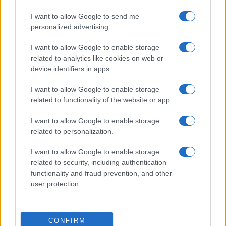
La biografía de Chad Boyce que había muerto…
I want to allow Google to send me
personalized advertising.
GENTE
I want to allow Google to enable storage
related to analytics like cookies on web or
device identifiers in apps.
I want to allow Google to enable storage
related to functionality of the website or app.
I want to allow Google to enable storage
related to personalization.
I want to allow Google to enable storage
Victoria Federica se consagra como
related to security, including authentication
personaje del año
functionality and fraud prevention, and other
user protection.
Victoria Federica ha logrado convertirse en el personaje…
GENTE
CONFIRM