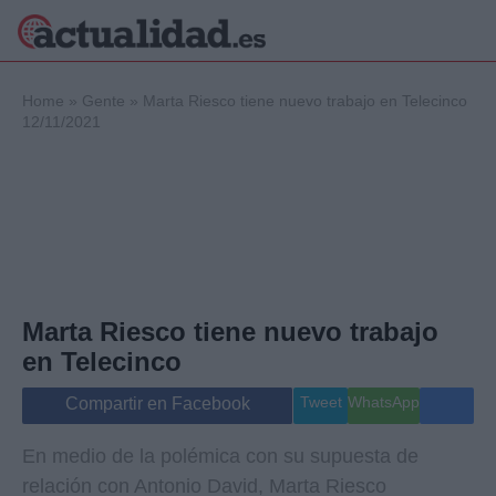
×
Home
»
Gente
»
Marta Riesco tiene nuevo trabajo en Telecinco
12/11/2021
Política
Ciencia y
Tecnología
Crónica
Deportes
Economía
Marta Riesco tiene nuevo trabajo
Salud y Bienestar
Internacional
en Telecinco
Gente
Viajes
Tweet
WhatsApp
Compartir en Facebook
Musica
En medio de la polémica con su supuesta de
relación con Antonio David, Marta Riesco