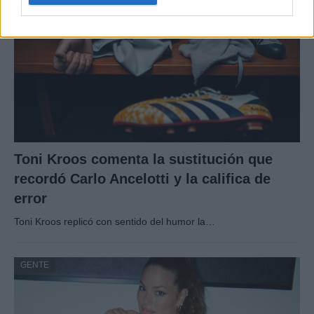
Toni Kroos comenta la sustitución que
recordó Carlo Ancelotti y la califica de
error
Toni Kroos replicó con sentido del humor la…
GENTE