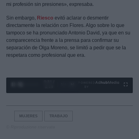
mi profesión sin presiones», expresaba.
Sin embargo,
Riesco
evitó aclarar o desmentir
directamente la relación con Flores. Algo sobre lo que
tampoco se ha pronunciado Antonio David, ya que en su
comparecencia frente a la prensa para confirmar su
separación de Olga Moreno, se limitó a pedir que se la
respetara como profesional que era.
0:32 /
Ad
hub
Media
POWERED
1
/
4
3:19
BY
MUJERES
TRABAJO
© Riproduzione riservata