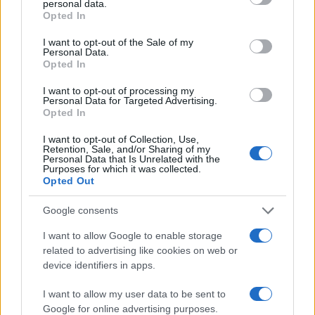
personal data.
grant or deny consent to Google and its third-party tags to
Opted In
Hijo de Javier Gutiérrez: un campeón con
use your data for below specified purposes in below Google
capacidades especiales
consent section.
I want to opt-out of the Sale of my
Personal Data.
El hijo del actor Javier Gutiérrez, es Mateo,…
Opted In
I want to opt-out of processing my
Personal Data for Targeted Advertising.
GENTE
Opted In
I want to opt-out of Collection, Use,
Retention, Sale, and/or Sharing of my
Personal Data that Is Unrelated with the
Purposes for which it was collected.
Opted Out
Google consents
I want to allow Google to enable storage
related to advertising like cookies on web or
device identifiers in apps.
¿Quién es Chad Boyce?: cómo murió
I want to allow my user data to be sent to
durante la serie Los 100
Google for online advertising purposes.