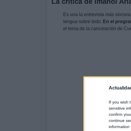
La crítica de Imanol Ar
Es una la entrevista más sincera 
lengua sobre todo.
En el progra
el tema de la cancelación de C
Actualida
If you wish 
sensitive in
confirm you
continue se
information 