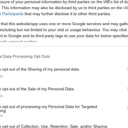
losure of your personal information by third parties on the IAB’s list of
. This information may also be disclosed by us to third parties on the
IA
Participants
that may further disclose it to other third parties.
 that this website/app uses one or more Google services and may gath
including but not limited to your visit or usage behaviour. You may click 
 to Google and its third-party tags to use your data for below specifi
ogle consent section.
Gr
es
có
l Data Processing Opt Outs
 serie que comenzó en septiembre de 2001, ha sido
eados de RTVE, cosechando éxitos semana tras
o opt-out of the Sharing of my personal data.
es de abril informaron de que la ficción terminaría
In
 en emisión. Sin embargo,
el ente público había
r dos temporadas más.
o opt-out of the Sale of my Personal Data.
In
to opt-out of processing my Personal Data for Targeted
ing.
In
Ca
de
o opt-out of Collection, Use, Retention, Sale, and/or Sharing