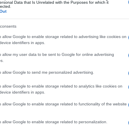
ersonal Data that Is Unrelated with the Purposes for which it
sa
lected.
Out
consents
o allow Google to enable storage related to advertising like cookies on
evice identifiers in apps.
ntame según Imanol Arias
o allow my user data to be sent to Google for online advertising
s.
dio y la semana siguiente habrá un capítulo especial
Sh
to allow Google to send me personalized advertising.
. Sin embargo, la productora podría estar planteando
am
que podrían ir desde una minitemporada a una película
se
o allow Google to enable storage related to analytics like cookies on
e que esta decisión ha enfadado enormemente a
Imanol
evice identifiers in apps.
e la cadena pública: «
Cuando quitaron la publicidad
e que era la muerte
«. «No se puede justificar, porque
o allow Google to enable storage related to functionality of the website
 tiene menos espectadores y 1.700 millones de
que yo he visto que no hacen nada, que sobran
«.
o allow Google to enable storage related to personalization.
con trabajadores de televisión?».