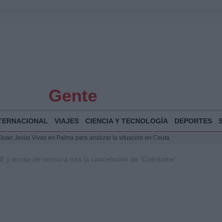
Gente
TERNACIONAL
VIAJES
CIENCIA Y TECNOLOGÍA
DEPORTES
a Juan Jesús Vivas en Palma para analizar la situación en Ceuta
la Illa Plana: Menorca apuesta por el deporte náutico sostenible
VE y acusa de censura tras la cancelación de ‘Cuéntame’
 y humanitario en Ceuta tras la llegada masiva de migrantes
o de Chamberí por 6,3 millones: detalles y controversias
 Bogotá 2026: fecha, recorrido y actividades especiales