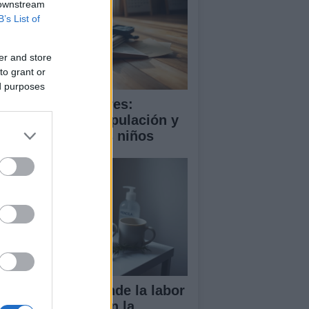
 downstream
B’s List of
er and store
to grant or
ed purposes
ooming en menores:
trategias de manipulación y
mo proteger a los niños
ndela Peña defiende la labor
 las enfermeras en la