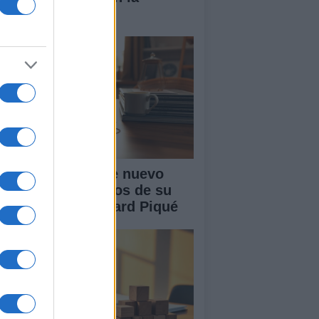
nidad
akira: rumores de nuevo
or tras cuatro años de su
paración con Gerard Piqué