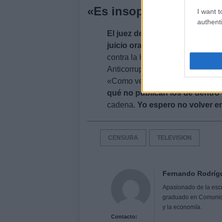
«Es insoportable»
I want t
authenti
El juez de la Audiencia Nacion
juicio oral contra los actores 
contra la Hacienda Pública en e
Anticorrupción y la Abogacía del
«Como venimos los de fuera, publ
qué no publican los de dentr
cadena.
Yo espero no volver e
CENSURA
TELEVISION
Fernando Rodríg
Apasionado de la escri
graduado en Comunicaci
y la economía.
Contacto: