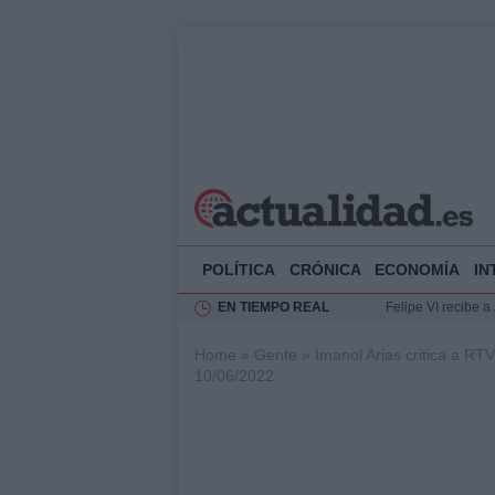
POLÍTICA
CRÓNICA
ECONOMÍA
IN
EN TIEMPO REAL
Felipe VI recibe 
Rehabilitación de 
Home
»
Gente
»
Imanol Arias critica a RT
Impacto económico
10/06/2022
La compra del átic
Ciclovía Nocturna