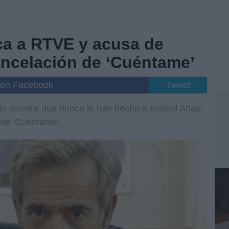
ica a RTVE y acusa de
ancelación de ‘Cuéntame’
 en Facebook
Tweet
más sincera que nunca le han hecho a Imanol Arias:
 de 'Cuéntame'.