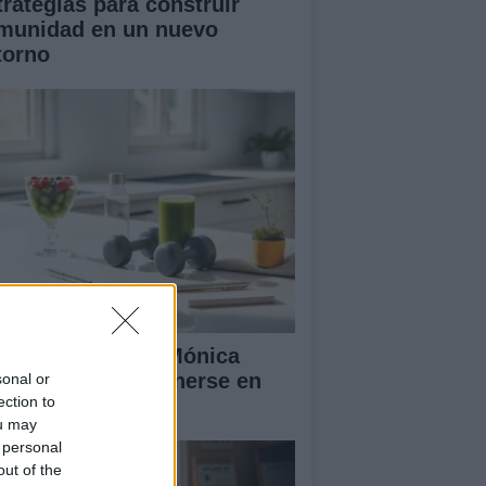
trategias para construir
munidad en un nuevo
torno
 rutina diaria de Mónica
ranjo para mantenerse en
sonal or
ection to
ma y feliz
ou may
 personal
out of the