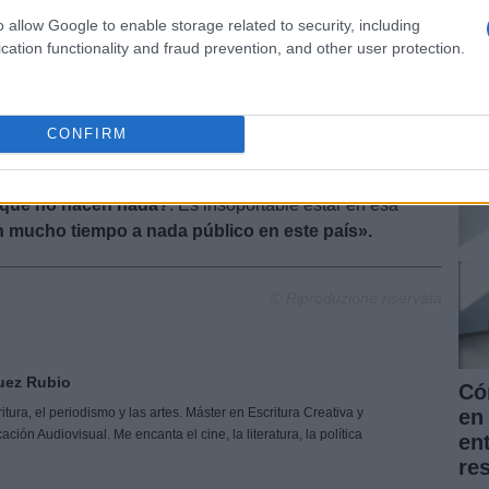
o allow Google to enable storage related to security, including
cation functionality and fraud prevention, and other user protection.
La
al Ismael Moreno ha dictado auto de apertura de
pr
Ana Duato e Imanol Arias
. Todo por varios delitos
for
l marco del
‘caso Nummaria’
, por el que la Fiscalía
CONFIRM
nu
 Estado les piden alrededor de 30 años de cárcel.
ican el sueldo de los de fuera de la televisión.
¿Por
o que no hacen nada?
. Es insoportable estar en esa
n mucho tiempo a nada público en este país».
© Riproduzione riservata
uez Rubio
Có
tura, el periodismo y las artes. Máster en Escritura Creativa y
en 
ón Audiovisual. Me encanta el cine, la literatura, la política
en
re