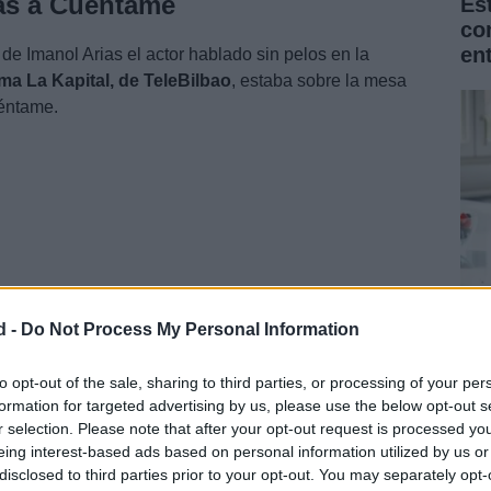
ias a Cuéntame
Es
co
en
de Imanol Arias el actor hablado sin pelos en la
ma La Kapital, de TeleBilbao
, estaba sobre la mesa
uéntame.
d -
Do Not Process My Personal Information
La
Na
to opt-out of the sale, sharing to third parties, or processing of your per
formation for targeted advertising by us, please use the below opt-out s
for
r selection. Please note that after your opt-out request is processed y
eing interest-based ads based on personal information utilized by us or
disclosed to third parties prior to your opt-out. You may separately opt-