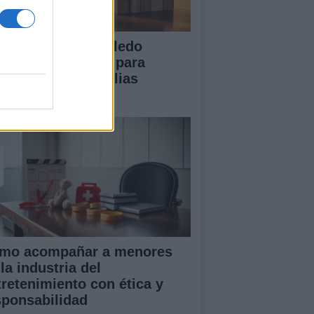
 Diputación de Toledo
esenta iniciativas para
talecer a las familias
merosas
mo acompañar a menores
la industria del
tretenimiento con ética y
sponsabilidad