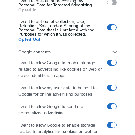
I want to opt-out of processing my
Personal Data for Targeted Advertising.
Opted In
I want to opt-out of Collection, Use,
Retention, Sale, and/or Sharing of my
Personal Data that Is Unrelated with the
Purposes for which it was collected.
Opted Out
Google consents
Hijo de Javier Gutiérrez: un campeón con
I want to allow Google to enable storage
capacidades especiales
related to advertising like cookies on web or
device identifiers in apps.
El hijo del actor Javier Gutiérrez, es Mateo,…
I want to allow my user data to be sent to
Google for online advertising purposes.
GENTE
I want to allow Google to send me
personalized advertising.
I want to allow Google to enable storage
related to analytics like cookies on web or