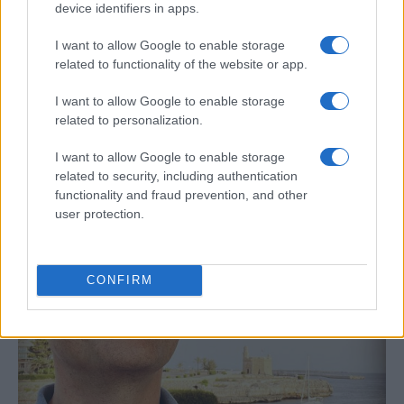
device identifiers in apps.
I want to allow Google to enable storage
related to functionality of the website or app.
I want to allow Google to enable storage
Bárbara Rey sobre su asistencia al
related to personalization.
Senado: «Voy a ir»
I want to allow Google to enable storage
Bárbara Rey ha asegurado a Isabel Rábago, que…
related to security, including authentication
functionality and fraud prevention, and other
user protection.
GENTE
CONFIRM