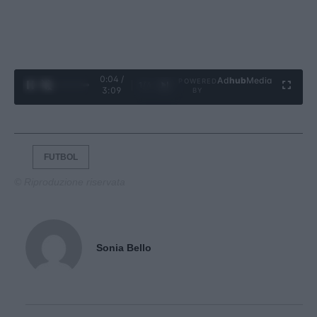
0:06 /
Ad
hub
Media
POWERED
1
/
4
3:09
BY
FUTBOL
© Riproduzione riservata
Sonia Bello