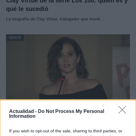
Clay Virtue de la serie Los 100: quién es y
qué le sucedió
La biografía de Clay Virtue, trabajador que murió…
GENTE
El notable cambio físico de Isabel Díaz
Actualidad -
Do Not Process My Personal
Information
Ayuso
En su regreso al trabajo al frente de…
If you wish to opt-out of the sale, sharing to third parties, or