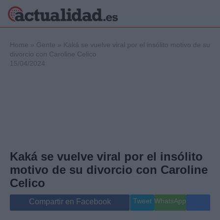
×
Home
»
Gente
»
Kaká se vuelve viral por el insólito motivo de su
divorcio con Caroline Celico
15/04/2024
Política
Ciencia y
Tecnología
Crónica
Deportes
Economía
Salud y Bienestar
Kaká se vuelve viral por el insólito
Internacional
motivo de su divorcio con Caroline
Gente
Viajes
Celico
Musica
Tweet
WhatsApp
Compartir en Facebook