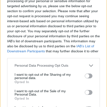
processing of your personal or sensitive information for
targeted advertising by us, please use the below opt-out
GENTE
section to confirm your selection. Please note that after your
opt-out request is processed you may continue seeing
interest-based ads based on personal information utilized by
us or personal information disclosed to third parties prior to
your opt-out. You may separately opt-out of the further
disclosure of your personal information by third parties on the
IAB’s list of downstream participants. This information may
also be disclosed by us to third parties on the
IAB’s List of
Downstream Participants
that may further disclose it to other
third parties.
Please note that this website/app uses one or more Google
Personal Data Processing Opt Outs
¿Quién es Chad Boyce?: cómo murió
services and may gather and store information including but
durante la serie Los 100
not limited to your visit or usage behaviour. You may click to
I want to opt-out of the Sharing of my
personal data.
grant or deny consent to Google and its third-party tags to
Opted In
La biografía de Chad Boyce que había muerto…
use your data for below specified purposes in below Google
consent section.
I want to opt-out of the Sale of my
Personal Data.
GENTE
Opted In