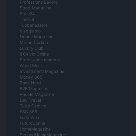
Professione Lavoro
Sport Magazine
Style24
Think.it
Tuobenessere
Viaggiamo
Nonne Magazine
Milano Cortina
Luxury Club
Il Calcio Online
Professione mamma
World Music
Investimenti Magazine
Money 365
Zona Nerd
B2B Magazine
People Magazine
Day Travel
Tutto Gaming
ESG 365
Food Wiki
FuturoDonna
HomeMagazine
SecondHomeMagazine