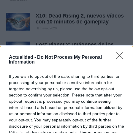
X10: Dead Rising 2, nuevos vídeos
con 10 minutos de gameplay
6 mayo, 2020
Lost Planet 2: Imágenes de los
cameos de Dead Rising, Gears of
War y Resident Evil
Actualidad -
Do Not Process My Personal
Information
4 mayo, 2020
If you wish to opt-out of the sale, sharing to third parties, or
Dead Rising 2: bocetos de los
processing of your personal or sensitive information for
personajes y decorados
targeted advertising by us, please use the below opt-out
2 mayo, 2020
section to confirm your selection. Please note that after your
opt-out request is processed you may continue seeing
interest-based ads based on personal information utilized by
Dead Rising 2: Mapa de Fortune
City
us or personal information disclosed to third parties prior to
your opt-out. You may separately opt-out of the further
30 abril, 2020
disclosure of your personal information by third parties on the
IAB’s list of downstream participants. This information may