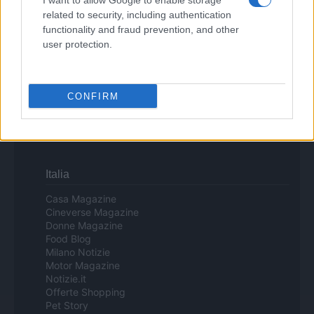
I want to allow Google to enable storage
la retirada del material que atenta contra los derechos de terceros.
related to security, including authentication
functionality and fraud prevention, and other
user protection.
Copyright © 2024 | Actualidad.es - Publicado en España por
AdHub
Media
- Numero REA 2729933 - Todos los derechos reservados.
Contacto
-
Politica de cookies
-
Política de privacidad
-
Aviso legal
-
CONFIRM
Procesamiento de datos
Todos los contenidos se han realizado de forma híbrida por una
tecnología con Inteligencia Artificial y por creadores independientes
Italia
Casa Magazine
Cineverse Magazine
Donne Magazine
Food Blog
Milano Notizie
Motor Magazine
Notizie.it
Offerte Shopping
Pet Story