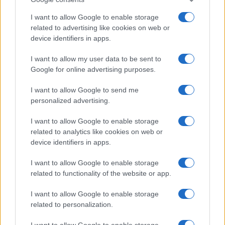
I want to allow Google to enable storage
1
2
»
related to advertising like cookies on web or
device identifiers in apps.
I want to allow my user data to be sent to
Google for online advertising purposes.
I want to allow Google to send me
personalized advertising.
Quienes somos
I want to allow Google to enable storage
Últimas Noticias
related to analytics like cookies on web or
device identifiers in apps.
Señala una noticia
Síguenos en Facebook
I want to allow Google to enable storage
related to functionality of the website or app.
Actualidad.es es la gran fuente de información social. Actualidad,
televisión, crónica, deportes, gente, política y todas las noticias sobre
I want to allow Google to enable storage
su ciudad.
related to personalization.
Para señalar a la redacción de cualquier error en el uso del material
confidencial, escríbanos a
staff@actualidad.es
: nos ocuparemos de