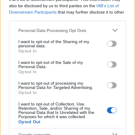
Zombrex: Dead Rising Sun, los tres
also be disclosed by us to third parties on the
IAB’s List of
primeros episodios de la serie
Downstream Participants
that may further disclose it to other
precuela de Dead Rising 2 ya
third parties.
disponibles
Please note that this website/app uses one or more Google
30 abril, 2020
Personal Data Processing Opt Outs
services and may gather and store information including but
not limited to your visit or usage behaviour. You may click to
I want to opt-out of the Sharing of my
Dead Rising 2: nuevo vídeo con la
personal data.
grant or deny consent to Google and its third-party tags to
boda más gore y friki (Act: vídeo
Opted In
use your data for below specified purposes in below Google
con los primeros diez minutos)
consent section.
I want to opt-out of the Sale of my
29 abril, 2020
Personal Data.
Opted In
Dead Rising 2: Nuevo vídeo
I want to opt-out of processing my
presentándonos las armas
Personal Data for Targeted Advertising.
combinadas
Opted In
29 abril, 2020
I want to opt-out of Collection, Use,
Retention, Sale, and/or Sharing of my
Personal Data that Is Unrelated with the
Dead Rising 2: vídeo del corto de
Purposes for which it was collected.
animación "Samurai Dead Rising"
Opted Out
29 abril, 2020
Google consents