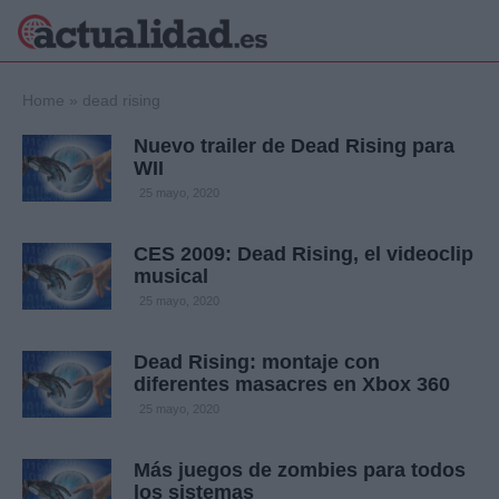
×
Home
»
dead rising
Nuevo trailer de Dead Rising para
WII
Política
Ciencia y
25 mayo, 2020
Tecnología
Crónica
CES 2009: Dead Rising, el videoclip
musical
Deportes
Economía
25 mayo, 2020
Salud y Bienestar
Internacional
Dead Rising: montaje con
diferentes masacres en Xbox 360
Gente
Viajes
25 mayo, 2020
Musica
Más juegos de zombies para todos
los sistemas