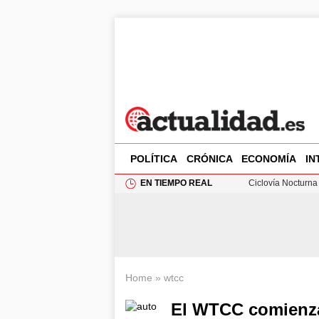
POLÍTICA
CRÓNICA
ECONOMÍA
IN
EN TIEMPO REAL
Ciclovía Nocturna
Felipe VI recibe 
Rehabilitación de 
Análisis de la res
Home
»
wtcc
El WTCC comienza