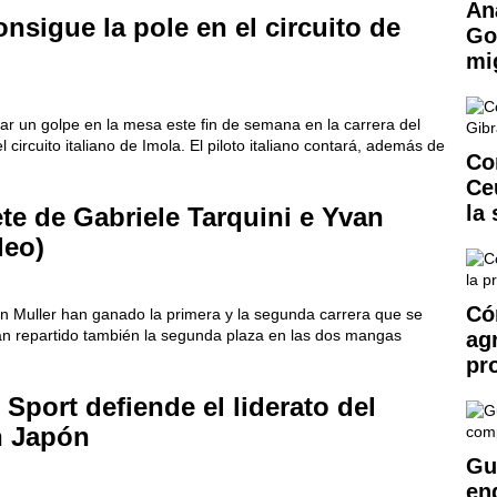
An
nsigue la pole en el circuito de
Go
mi
dar un golpe en la mesa este fin de semana en la carrera del
circuito italiano de Imola. El piloto italiano contará, además de
Co
Ce
la
e de Gabriele Tarquini e Yvan
deo)
Có
an Muller han ganado la primera y la segunda carrera que se
an repartido también la segunda plaza en las dos mangas
ag
pr
port defiende el liderato del
n Japón
Gu
en