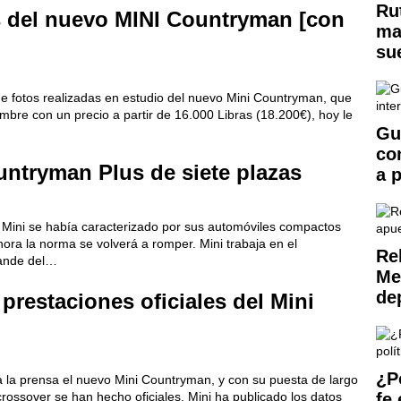
Ru
s del nuevo MINI Countryman [con
ma
su
de fotos realizadas en estudio del nuevo Mini Countryman, que
mbre con un precio a partir de 16.000 Libras (18.200€), hoy le
Gu
co
untryman Plus de siete plazas
a 
 Mini se había caracterizado por sus automóviles compactos
ora la norma se volverá a romper. Mini trabaja en el
Reh
rande del…
Me
de
prestaciones oficiales del Mini
¿P
 la prensa el nuevo Mini Countryman, y con su puesta de largo
 crossover se han hecho oficiales. Mini ha publicado los datos
fe 