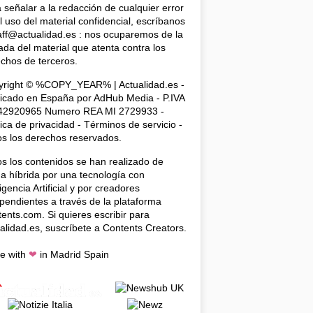
 señalar a la redacción de cualquier error
l uso del material confidencial, escríbanos
aff@actualidad.es
: nos ocuparemos de la
rada del material que atenta contra los
chos de terceros.
yright © %COPY_YEAR% | Actualidad.es -
licado en España por
AdHub Media
- P.IVA
42920965 Numero REA MI 2729933 -
tica de privacidad
-
Términos de servicio
-
s los derechos reservados.
s los contenidos se han realizado de
a híbrida por una tecnología con
ligencia Artificial y por creadores
pendientes a través de la plataforma
tents.com
. Si quieres escribir para
alidad.es, suscríbete a
Contents Creators
.
e with
❤
in Madrid Spain