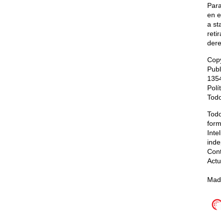
Para
en e
a
st
reti
dere
Cop
Pub
135
Polí
Todo
Todo
form
Inte
inde
Con
Actu
Mad