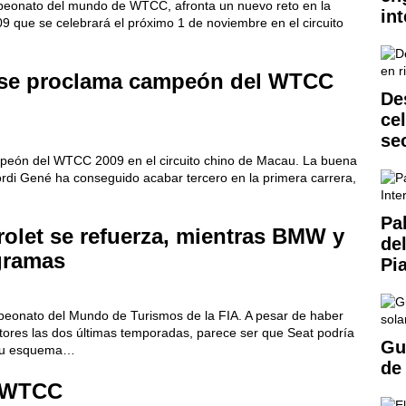
ampeonato del mundo de WTCC, afronta un nuevo reto en la
int
9 que se celebrará el próximo 1 de noviembre en el circuito
i se proclama campeón del WTCC
De
ce
se
mpeón del WTCC 2009 en el circuito chino de Macau. La buena
Jordi Gené ha conseguido acabar tercero en la primera carrera,
Pa
olet se refuerza, mientras BMW y
de
gramas
Pi
mpeonato del Mundo de Turismos de la FIA. A pesar de haber
uctores las dos últimas temporadas, parece ser que Seat podría
Gu
 su esquema…
de
l WTCC