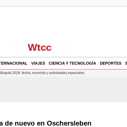
Wtcc
TERNACIONAL
VIAJES
CIENCIA Y TECNOLOGÍA
DEPORTES
 Bogotá 2026: fecha, recorrido y actividades especiales
a Juan Jesús Vivas en Palma para analizar la situación en Ceuta
la Illa Plana: Menorca apuesta por el deporte náutico sostenible
puesta del Gobierno ante la crisis migratoria en Ceuta
 de nuevo en Oschersleben