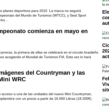
us planes deportivos para 2010. La marca no seguirá
El
Campeonato del Mundo de Turismos (WTCC), y Seat Sport
co
s los…
au
mpeonato comienza en mayo en
Ci
20
reras, la primera de ellas se celebrará en el circuito brasileño
ac
ños acogiendo el Mundial de Turismos FIA. Esta vez lo hará
imágenes del Countryman y las
 Mini WRC
Fe
Vi
si
o acceso a una de las unidades del nuevo Mini Countryman,
ptiembre con un precio a partir de 16.000 Libras (18.200€).