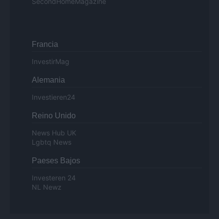
SecondHomeMagazine
Francia
InvestirMag
Alemania
Investieren24
Reino Unido
News Hub UK
Lgbtq News
Paeses Bajos
Investeren 24
NL Newz