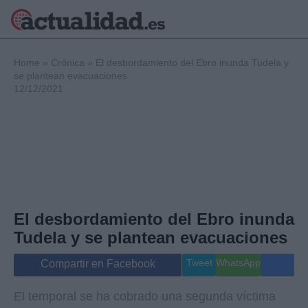
×
Home
»
Crónica
»
El desbordamiento del Ebro inunda Tudela y
se plantean evacuaciones
12/12/2021
Política
Ciencia y
Tecnología
Crónica
Deportes
Economía
Salud y Bienestar
El desbordamiento del Ebro inunda
Internacional
Tudela y se plantean evacuaciones
Gente
Viajes
Tweet
WhatsApp
Compartir en Facebook
Musica
El temporal se ha cobrado una segunda víctima