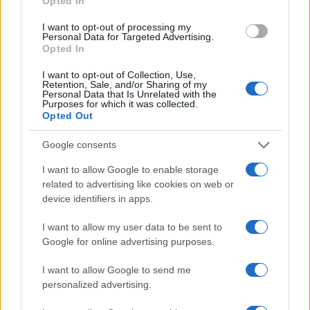
Opted In
I want to opt-out of processing my
Personal Data for Targeted Advertising.
Opted In
Tragedia en Santa Susanna: un bombero
I want to opt-out of Collection, Use,
Retention, Sale, and/or Sharing of my
fallece durante un incendio en un hotel
Personal Data that Is Unrelated with the
Purposes for which it was collected.
Un bombero de la Generalitat pierde la vida…
Opted Out
Google consents
CRÓNICA
I want to allow Google to enable storage
related to advertising like cookies on web or
device identifiers in apps.
I want to allow my user data to be sent to
Google for online advertising purposes.
I want to allow Google to send me
personalized advertising.