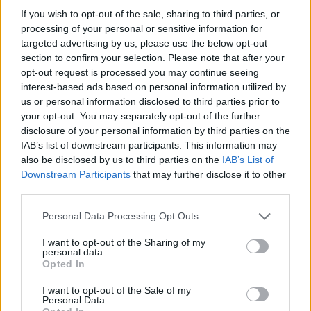
If you wish to opt-out of the sale, sharing to third parties, or
processing of your personal or sensitive information for
targeted advertising by us, please use the below opt-out
section to confirm your selection. Please note that after your
opt-out request is processed you may continue seeing
interest-based ads based on personal information utilized by
us or personal information disclosed to third parties prior to
Curso de verano de la Universidad de La
your opt-out. You may separately opt-out of the further
Rioja finaliza con celebración
disclosure of your personal information by third parties on the
IAB’s list of downstream participants. This information may
gastronómica
also be disclosed by us to third parties on the
IAB’s List of
La Universidad de La Rioja despidió a 60…
Downstream Participants
that may further disclose it to other
third parties.
Please note that this website/app uses one or more Google
Personal Data Processing Opt Outs
CRÓNICA
services and may gather and store information including but
not limited to your visit or usage behaviour. You may click to
I want to opt-out of the Sharing of my
personal data.
grant or deny consent to Google and its third-party tags to
Opted In
use your data for below specified purposes in below Google
consent section.
I want to opt-out of the Sale of my
Personal Data.