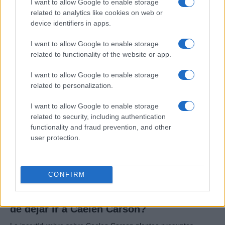
I want to allow Google to enable storage
Masacre de Bolonia: el atentado que
related to analytics like cookies on web or
device identifiers in apps.
conmocionó a Italia en 1980
El 2 de agosto de 1980, una bomba…
I want to allow Google to enable storage
related to functionality of the website or app.
CRÓNICA
I want to allow Google to enable storage
related to personalization.
I want to allow Google to enable storage
related to security, including authentication
functionality and fraud prevention, and other
user protection.
CONFIRM
El dilema de los Dallas Cowboys: ¿es hora
de dejar ir a Caelen Carson?