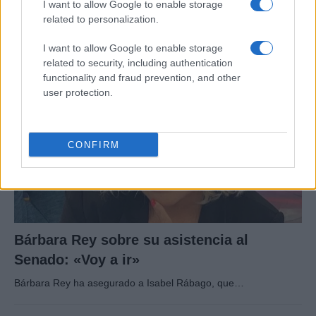
capacidades especiales
I want to allow Google to enable storage
related to personalization.
El hijo del actor Javier Gutiérrez, es Mateo,…
I want to allow Google to enable storage
related to security, including authentication
GENTE
functionality and fraud prevention, and other
user protection.
CONFIRM
Bárbara Rey sobre su asistencia al
Senado: «Voy a ir»
Bárbara Rey ha asegurado a Isabel Rábago, que…