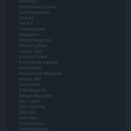
Pet Story
Professione Lavoro
Sport Magazine
Style24
Think.it
Tuobenessere
Viaggiamo
Nonne Magazine
Milano Cortina
Luxury Club
Il Calcio Online
Professione mamma
World Music
Investimenti Magazine
Money 365
Zona Nerd
B2B Magazine
People Magazine
Day Travel
Tutto Gaming
ESG 365
Food Wiki
FuturoDonna
HomeMagazine