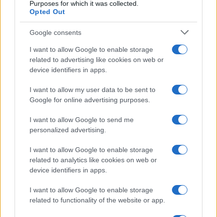
Purposes for which it was collected.
Opted Out
¿Quién es Chad Boyce?: cómo murió
Google consents
durante la serie Los 100
I want to allow Google to enable storage
La biografía de Chad Boyce que había muerto…
related to advertising like cookies on web or
device identifiers in apps.
GENTE
I want to allow my user data to be sent to
Google for online advertising purposes.
I want to allow Google to send me
personalized advertising.
I want to allow Google to enable storage
related to analytics like cookies on web or
device identifiers in apps.
I want to allow Google to enable storage
related to functionality of the website or app.
Hijo de Javier Gutiérrez: un campeón con