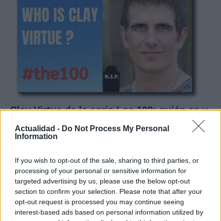
Clay Virtue de la serie Los 100: quién es y
qué le sucedió
Actualidad -
Do Not Process My Personal
Information
La biografía de Clay Virtue, trabajador que murió…
If you wish to opt-out of the sale, sharing to third parties, or
processing of your personal or sensitive information for
GENTE
targeted advertising by us, please use the below opt-out
section to confirm your selection. Please note that after your
opt-out request is processed you may continue seeing
interest-based ads based on personal information utilized by