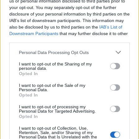
us or personal information disclosed to third parties prior to
your opt-out. You may separately opt-out of the further
disclosure of your personal information by third parties on the
IAB’s list of downstream participants. This information may
also be disclosed by us to third parties on the
IAB’s List of
Downstream Participants
that may further disclose it to other
third parties.
El notable cambio físico de Isabel Díaz
Please note that this website/app uses one or more Google
Ayuso
Personal Data Processing Opt Outs
services and may gather and store information including but
En su regreso al trabajo al frente de…
not limited to your visit or usage behaviour. You may click to
I want to opt-out of the Sharing of my
personal data.
grant or deny consent to Google and its third-party tags to
Opted In
use your data for below specified purposes in below Google
GENTE
consent section.
I want to opt-out of the Sale of my
Personal Data.
Opted In
I want to opt-out of processing my
Personal Data for Targeted Advertising.
Opted In
I want to opt-out of Collection, Use,
Retention, Sale, and/or Sharing of my
Personal Data that Is Unrelated with the