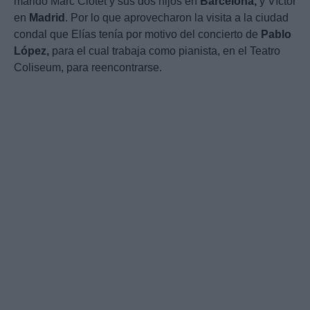
marido Marc Clotet y sus dos hijos en
Barcelona,
y Víctor
en
Madrid
. Por lo que aprovecharon la visita a la ciudad
condal que Elías tenía por motivo del concierto de
Pablo
López,
para el cual trabaja como pianista, en el Teatro
Coliseum, para reencontrarse.