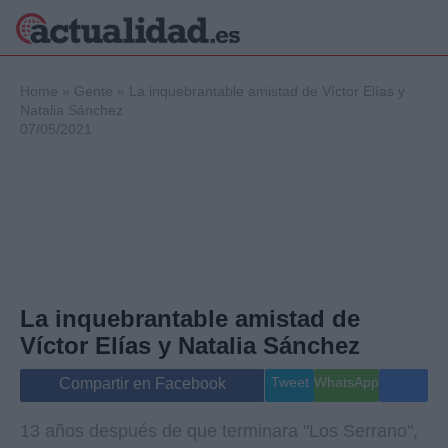
×
Home
»
Gente
»
La inquebrantable amistad de Víctor Elías y
Natalia Sánchez
07/05/2021
Política
Ciencia y
Tecnología
Crónica
Deportes
Economía
Salud y Bienestar
La inquebrantable amistad de
Internacional
Víctor Elías y Natalia Sánchez
Gente
Viajes
Tweet
WhatsApp
Compartir en Facebook
Musica
13 años después de que terminara "Los Serrano",