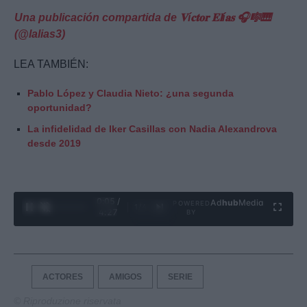
Una publicación compartida de 𝐕í𝐜𝐭𝐨𝐫 𝐄𝐥í𝐚𝐬 🎧🎼🎹
(@lalias3)
LEA TAMBIÉN:
Pablo López y Claudia Nieto: ¿una segunda
oportunidad?
La infidelidad de Iker Casillas con Nadia Alexandrova
desde 2019
0:06 /
Ad
hub
Media
POWERED
1
/
4
4:27
BY
ACTORES
AMIGOS
SERIE
© Riproduzione riservata