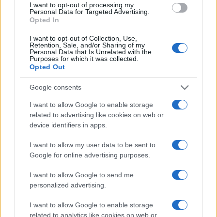
I want to opt-out of processing my
Personal Data for Targeted Advertising.
Opted In
I want to opt-out of Collection, Use,
Retention, Sale, and/or Sharing of my
Personal Data that Is Unrelated with the
Purposes for which it was collected.
Opted Out
Google consents
Hijo de Javier Gutiérrez: un campeón con
I want to allow Google to enable storage
related to advertising like cookies on web or
capacidades especiales
device identifiers in apps.
El hijo del actor Javier Gutiérrez, es Mateo,…
I want to allow my user data to be sent to
Google for online advertising purposes.
GENTE
I want to allow Google to send me
personalized advertising.
I want to allow Google to enable storage
related to analytics like cookies on web or