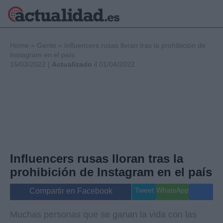
×
Home
»
Gente
»
Influencers rusas lloran tras la prohibición de
Instagram en el país
15/03/2022 |
Actualizado
il 01/04/2022
Política
Ciencia y
Tecnología
Crónica
Deportes
Economía
Salud y Bienestar
Influencers rusas lloran tras la
Internacional
prohibición de Instagram en el país
Gente
Viajes
Tweet
WhatsApp
Compartir en Facebook
Musica
Muchas personas que se ganan la vida con las