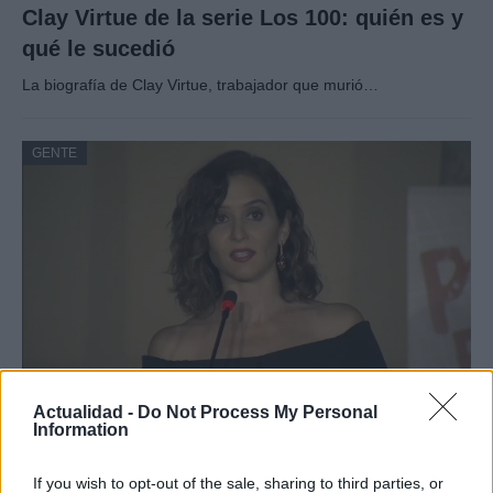
Clay Virtue de la serie Los 100: quién es y
qué le sucedió
La biografía de Clay Virtue, trabajador que murió…
GENTE
Actualidad -
Do Not Process My Personal
El notable cambio físico de Isabel Díaz
Information
Ayuso
If you wish to opt-out of the sale, sharing to third parties, or
En su regreso al trabajo al frente de…