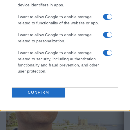
device identifiers in apps.
I want to allow Google to enable storage
related to functionality of the website or app.
I want to allow Google to enable storage
Bárbara Rey sobre su asistencia al
related to personalization.
Senado: «Voy a ir»
I want to allow Google to enable storage
Bárbara Rey ha asegurado a Isabel Rábago, que…
related to security, including authentication
functionality and fraud prevention, and other
user protection.
GENTE
CONFIRM