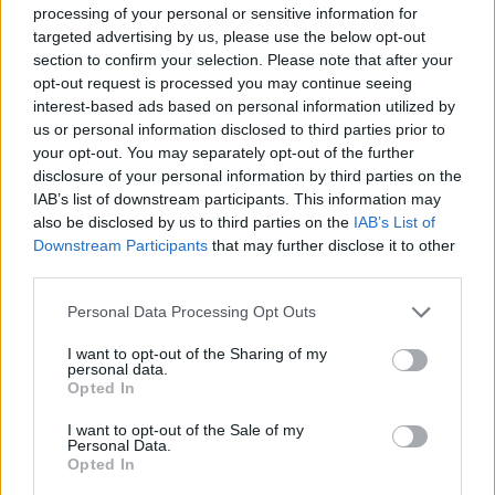
processing of your personal or sensitive information for
targeted advertising by us, please use the below opt-out
section to confirm your selection. Please note that after your
GENTE
opt-out request is processed you may continue seeing
interest-based ads based on personal information utilized by
us or personal information disclosed to third parties prior to
your opt-out. You may separately opt-out of the further
disclosure of your personal information by third parties on the
IAB’s list of downstream participants. This information may
also be disclosed by us to third parties on the
IAB’s List of
Downstream Participants
that may further disclose it to other
third parties.
Please note that this website/app uses one or more Google
Personal Data Processing Opt Outs
¿Quién es Chad Boyce?: cómo murió
services and may gather and store information including but
not limited to your visit or usage behaviour. You may click to
I want to opt-out of the Sharing of my
durante la serie Los 100
personal data.
grant or deny consent to Google and its third-party tags to
Opted In
La biografía de Chad Boyce que había muerto…
use your data for below specified purposes in below Google
consent section.
I want to opt-out of the Sale of my
Personal Data.
Opted In
GENTE