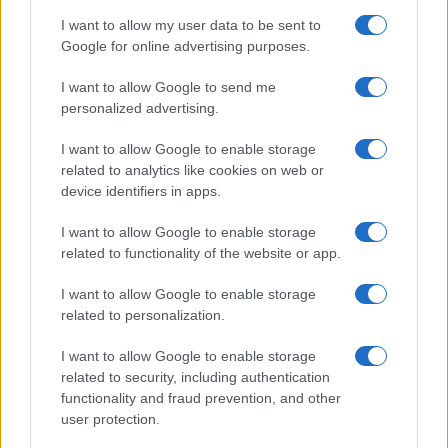
I want to allow my user data to be sent to
Google for online advertising purposes.
Quienes somos
Últimas Noticias
I want to allow Google to send me
Señala una noticia
personalized advertising.
Síguenos en Facebook
I want to allow Google to enable storage
related to analytics like cookies on web or
Actualidad.es es la gran fuente de información social. Actualidad,
device identifiers in apps.
televisión, crónica, deportes, gente, política y todas las noticias sobre
su ciudad.
I want to allow Google to enable storage
Para señalar a la redacción de cualquier error en el uso del material
related to functionality of the website or app.
confidencial, escríbanos a
staff@actualidad.es
: nos ocuparemos de
la retirada del material que atenta contra los derechos de terceros.
I want to allow Google to enable storage
related to personalization.
Copyright © 2024 | Actualidad.es - Publicado en España por
AdHub
I want to allow Google to enable storage
Media
- Numero REA 2729933 - Todos los derechos reservados.
related to security, including authentication
Contacto
-
Politica de cookies
-
Política de privacidad
-
Aviso legal
-
functionality and fraud prevention, and other
Procesamiento de datos
user protection.
Todos los contenidos se han realizado de forma híbrida por una