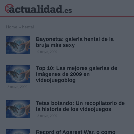
×
Home
»
hentai
Bayonetta: galería hentai de la
bruja más sexy
Política
Ciencia y
9 mayo, 2020
Tecnología
Crónica
Top 10: Las mejores galerías de
imágenes de 2009 en
Deportes
videojuegoblog
Economía
8 mayo, 2020
Salud y Bienestar
Internacional
Tetas botando: Un recopilatorio de
Gente
Viajes
la historia de los videojuegos
8 mayo, 2020
Musica
Record of Agarest War, o como