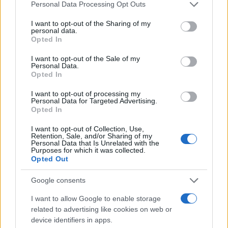
Please note that this website/app uses one or more Google
Personal Data Processing Opt Outs
services and may gather and store information including but
The Legend of Zelda: galería hentai
not limited to your visit or usage behaviour. You may click to
I want to opt-out of the Sharing of my
29 abril, 2020
personal data.
grant or deny consent to Google and its third-party tags to
Opted In
use your data for below specified purposes in below Google
consent section.
Love Plus: galería hentai de las
I want to opt-out of the Sale of my
Personal Data.
novias virtuales
Opted In
28 abril, 2020
I want to opt-out of processing my
Personal Data for Targeted Advertising.
Criminal Girls: imágenes subidas
Opted In
de tono y dos tráilers del RPG más
perverso
I want to opt-out of Collection, Use,
Retention, Sale, and/or Sharing of my
27 abril, 2020
Personal Data that Is Unrelated with the
Purposes for which it was collected.
Opted Out
Google consents
I want to allow Google to enable storage
related to advertising like cookies on web or
device identifiers in apps.