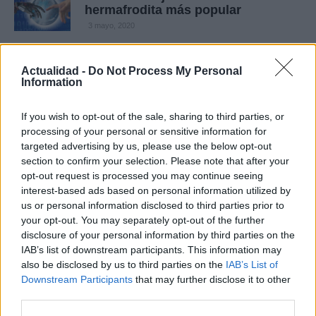
hermafrodita más popular
3 mayo, 2020
Kingdom Hearts: Galería hentai de
Actualidad -
Do Not Process My Personal
la saga
Information
1 mayo, 2020
If you wish to opt-out of the sale, sharing to third parties, or
processing of your personal or sensitive information for
Neptune: artworks subidos de tono
para las Diosas de las Consolas
targeted advertising by us, please use the below opt-out
section to confirm your selection. Please note that after your
1 mayo, 2020
opt-out request is processed you may continue seeing
interest-based ads based on personal information utilized by
Disgaea: galería hentai de Etna,
us or personal information disclosed to third parties prior to
Rozalin y Flonne
your opt-out. You may separately opt-out of the further
1 mayo, 2020
disclosure of your personal information by third parties on the
IAB’s list of downstream participants. This information may
also be disclosed by us to third parties on the
IAB’s List of
BlazBlue: galería hentai de las
Downstream Participants
that may further disclose it to other
luchadoras
third parties.
30 abril, 2020