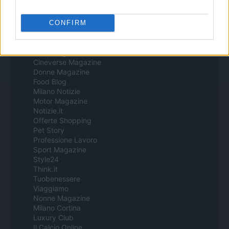
tecnología con Inteligencia Artificial y por creadores independientes
CONFIRM
Italia
Casa Magazine
Cineverse Magazine
Donne Magazine
Food Blog
Milano Notizie
Motor Magazine
Notizie.it
Offerte Shopping
Pet Story
Professione Lavoro
Sport Magazine
Style24
Think.it
Tuobenessere
Viaggiamo
Nonne Magazine
Milano Cortina
Luxury Club
Il Calcio Online