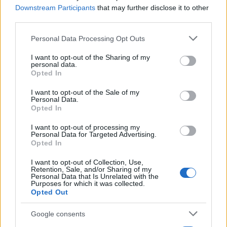
Downstream Participants
that may further disclose it to other
third parties.
Please note that this website/app uses one or more Google
Personal Data Processing Opt Outs
services and may gather and store information including but
not limited to your visit or usage behaviour. You may click to
I want to opt-out of the Sharing of my
personal data.
grant or deny consent to Google and its third-party tags to
Opted In
use your data for below specified purposes in below Google
consent section.
I want to opt-out of the Sale of my
Personal Data.
Quienes somos
Opted In
Últimas Noticias
I want to opt-out of processing my
Señala una noticia
Personal Data for Targeted Advertising.
Opted In
Síguenos en Facebook
I want to opt-out of Collection, Use,
Actualidad.es es la gran fuente de información social. Actualidad,
Retention, Sale, and/or Sharing of my
Personal Data that Is Unrelated with the
televisión, crónica, deportes, gente, política y todas las noticias sobre
Purposes for which it was collected.
su ciudad.
Opted Out
Para señalar a la redacción de cualquier error en el uso del material
confidencial, escríbanos a
staff@actualidad.es
: nos ocuparemos de
Google consents
la retirada del material que atenta contra los derechos de terceros.