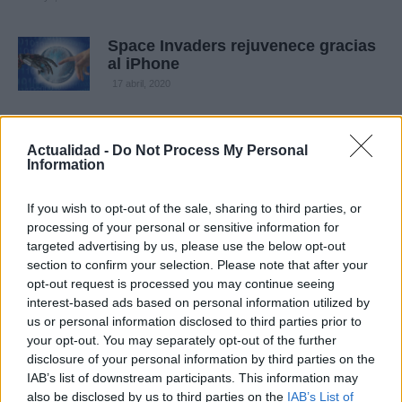
Space Invaders rejuvenece gracias
al iPhone
17 abril, 2020
Emulador de Commodore 64 para
iPhone aprobado para la AppStore,
Actualidad -
Do Not Process My Personal
Information
con peros
16 abril, 2020
If you wish to opt-out of the sale, sharing to third parties, or
processing of your personal or sensitive information for
EDGE de Mobigame vuelve a la App
targeted advertising by us, please use the below opt-out
Store
section to confirm your selection. Please note that after your
16 abril, 2020
opt-out request is processed you may continue seeing
interest-based ads based on personal information utilized by
us or personal information disclosed to third parties prior to
Facebook y el futuro de Farmville:
your opt-out. You may separately opt-out of the further
¿Cómo serán los videojuegos
disclosure of your personal information by third parties on the
sociales de 2015?
IAB’s list of downstream participants. This information may
14 abril, 2020
also be disclosed by us to third parties on the
IAB’s List of