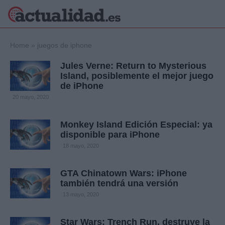
×
Home
»
juegos de iphone
Jules Verne: Return to Mysterious
Island, posiblemente el mejor juego
de iPhone
Política
Ciencia y
20 mayo, 2020
Tecnología
Crónica
Monkey Island Edición Especial: ya
Deportes
disponible para iPhone
Economía
18 mayo, 2020
Salud y Bienestar
Internacional
GTA Chinatown Wars: iPhone
Gente
Viajes
también tendrá una versión
13 mayo, 2020
Musica
Star Wars: Trench Run, destruye la