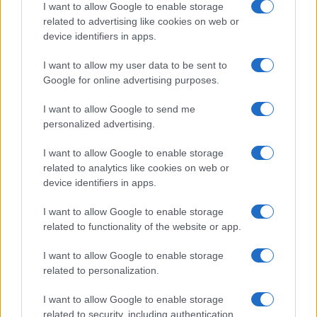
I want to allow Google to enable storage
related to advertising like cookies on web or
device identifiers in apps.
Copyright © 2024 | Actualidad.es - Publicado en España por
AdHub
Media
- Numero REA 2729933 - Todos los derechos reservados.
I want to allow my user data to be sent to
Contacto
-
Politica de cookies
-
Política de privacidad
-
Aviso legal
-
Google for online advertising purposes.
Procesamiento de datos
Todos los contenidos se han realizado de forma híbrida por una
I want to allow Google to send me
tecnología con Inteligencia Artificial y por creadores independientes
personalized advertising.
I want to allow Google to enable storage
Italia
related to analytics like cookies on web or
Casa Magazine
device identifiers in apps.
Cineverse Magazine
Donne Magazine
I want to allow Google to enable storage
Food Blog
related to functionality of the website or app.
Milano Notizie
Motor Magazine
I want to allow Google to enable storage
Notizie.it
related to personalization.
Offerte Shopping
Pet Story
I want to allow Google to enable storage
Professione Lavoro
related to security, including authentication
Sport Magazine