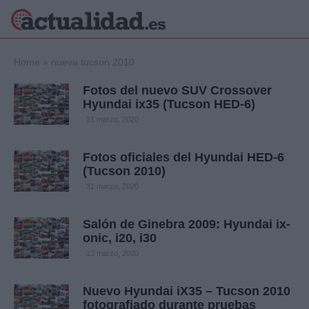
×
Home
»
nueva tucson 2010
Fotos del nuevo SUV Crossover
Hyundai ix35 (Tucson HED-6)
Política
Ciencia y
31 marzo, 2020
Tecnología
Crónica
Fotos oficiales del Hyundai HED-6
(Tucson 2010)
Deportes
Economía
31 marzo, 2020
Salud y Bienestar
Internacional
Salón de Ginebra 2009: Hyundai ix-
onic, i20, i30
Gente
Viajes
13 marzo, 2020
Musica
Nuevo Hyundai iX35 – Tucson 2010
fotografiado durante pruebas