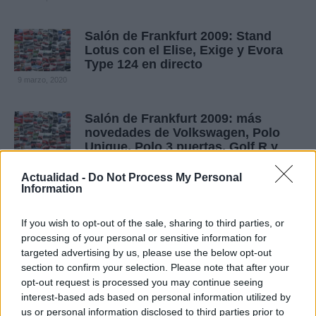
Salón de Frankfurt 2009: Stand
Lotus con el Elise, Exige y Evora
Type 124 en directo
9 marzo, 2020
Salón de Frankfurt 2009: más
novedades de Volkswagen, Polo
Unique, Polo 3 puertas, Golf R y
Scirocco R
Actualidad -
Do Not Process My Personal
9 marzo, 2020
Information
Las novedades de Hyundai en
If you wish to opt-out of the sale, sharing to third parties, or
Frankfurt: i10 electric, iX-metro,
processing of your personal or sensitive information for
iX35 y el Santa Fe 2010
targeted advertising by us, please use the below opt-out
9 marzo, 2020
section to confirm your selection. Please note that after your
opt-out request is processed you may continue seeing
Seat en el Salón de Frankfurt 2009:
interest-based ads based on personal information utilized by
fotos en vivo del IBZ Concept, León
us or personal information disclosed to third parties prior to