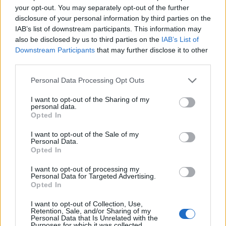
Cupra R y Bocanegra
your opt-out. You may separately opt-out of the further
disclosure of your personal information by third parties on the
9 marzo, 2020
IAB’s list of downstream participants. This information may
also be disclosed by us to third parties on the
IAB’s List of
Salón de Frankfurt 2009: imágenes
Downstream Participants
that may further disclose it to other
en vivo del Hyundai iX35 (Tucson
third parties.
2010)
Please note that this website/app uses one or more Google
9 marzo, 2020
Personal Data Processing Opt Outs
services and may gather and store information including but
not limited to your visit or usage behaviour. You may click to
I want to opt-out of the Sharing of my
¿Como sería un Hyundai iX35 o
personal data.
grant or deny consent to Google and its third-party tags to
Tucson XL?
Opted In
use your data for below specified purposes in below Google
8 marzo, 2020
consent section.
I want to opt-out of the Sale of my
Personal Data.
Opted In
Nuevo anuncio de TV del Hyundai
Tucson 2010
I want to opt-out of processing my
Personal Data for Targeted Advertising.
6 marzo, 2020
Opted In
Precios del Hyundai iX35 2010 en
I want to opt-out of Collection, Use,
Retention, Sale, and/or Sharing of my
Francia [con galería]
Personal Data that Is Unrelated with the
Purposes for which it was collected.
5 marzo, 2020