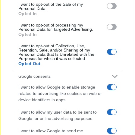
escuchar el eclipse solar
consent section.
I want to opt-out of the Sale of my
Personal Data.
El próximo 12 de agosto, el eclipse solar…
Opted In
I want to opt-out of processing my
Personal Data for Targeted Advertising.
INTERNACIONAL
Opted In
I want to opt-out of Collection, Use,
Retention, Sale, and/or Sharing of my
Personal Data that Is Unrelated with the
Purposes for which it was collected.
Opted Out
Google consents
I want to allow Google to enable storage
related to advertising like cookies on web or
device identifiers in apps.
Guía práctica para entender conflictos
internacionales paso a paso
I want to allow my user data to be sent to
Google for online advertising purposes.
Domina el arte de evaluar fuentes y mapas,…
I want to allow Google to send me