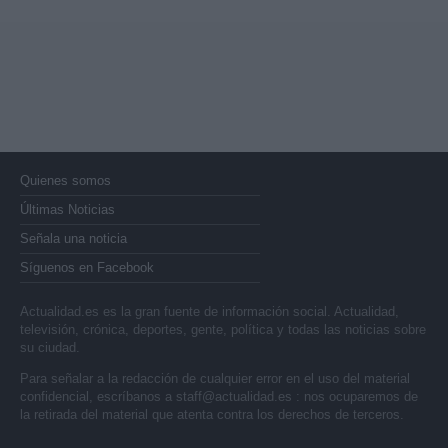
Quienes somos
Últimas Noticias
Señala una noticia
Síguenos en Facebook
Actualidad.es es la gran fuente de información social. Actualidad,
televisión, crónica, deportes, gente, política y todas las noticias sobre
su ciudad.
Para señalar a la redacción de cualquier error en el uso del material
confidencial, escríbanos a
staff@actualidad.es
: nos ocuparemos de
la retirada del material que atenta contra los derechos de terceros.