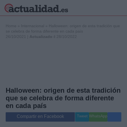
×
Home
»
Internacional
»
Halloween: origen de esta tradición que
se celebra de forma diferente en cada país
26/10/2021 |
Actualizado
il 28/10/2022
Política
Ciencia y
Tecnología
Crónica
Deportes
Economía
Salud y Bienestar
Halloween: origen de esta tradición
Internacional
que se celebra de forma diferente
Gente
Viajes
en cada país
Musica
Tweet
WhatsApp
Compartir en Facebook