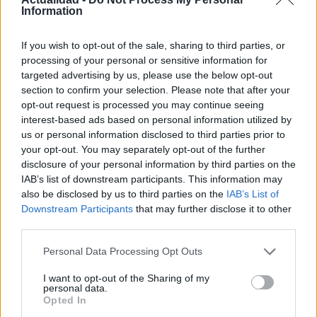
Information
Productos locales y más vuelos: Binter
If you wish to opt-out of the sale, sharing to third parties, or
refuerza su apuesta por Canarias
processing of your personal or sensitive information for
targeted advertising by us, please use the below opt-out
Binter no solo conecta las islas, sino que…
section to confirm your selection. Please note that after your
opt-out request is processed you may continue seeing
interest-based ads based on personal information utilized by
INTERNACIONAL
us or personal information disclosed to third parties prior to
your opt-out. You may separately opt-out of the further
disclosure of your personal information by third parties on the
IAB’s list of downstream participants. This information may
also be disclosed by us to third parties on the
IAB’s List of
Downstream Participants
that may further disclose it to other
third parties.
Please note that this website/app uses one or more Google
Personal Data Processing Opt Outs
services and may gather and store information including but
not limited to your visit or usage behaviour. You may click to
I want to opt-out of the Sharing of my
personal data.
grant or deny consent to Google and its third-party tags to
LightSound: la tecnología que permite
Opted In
use your data for below specified purposes in below Google