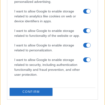
personalized advertising.
INTERNACIONAL
I want to allow Google to enable storage
related to analytics like cookies on web or
device identifiers in apps.
I want to allow Google to enable storage
related to functionality of the website or app.
I want to allow Google to enable storage
related to personalization.
Corte Penal Internacional: cómo funciona
I want to allow Google to enable storage
related to security, including authentication
y su impacto global
functionality and fraud prevention, and other
La Corte Penal Internacional es un pilar fundamental…
user protection.
INTERNACIONAL
CONFIRM