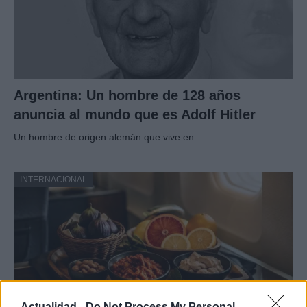
Argentina: Un hombre de 128 años
anuncia al mundo que es Adolf Hitler
Un hombre de origen alemán que vive en…
INTERNACIONAL
Actualidad -
Do Not Process My Personal