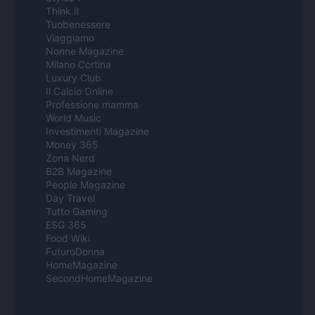
Think.it
Tuobenessere
Viaggiamo
Nonne Magazine
Milano Cortina
Luxury Club
Il Calcio Online
Professione mamma
World Music
Investimenti Magazine
Money 365
Zona Nerd
B2B Magazine
People Magazine
Day Travel
Tutto Gaming
ESG 365
Food Wiki
FuturoDonna
HomeMagazine
SecondHomeMagazine