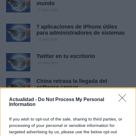
mundo
17 abril, 2020
7 aplicaciones de iPhone útiles
para administradores de sistemas
17 abril, 2020
Twitter en tu escritorio
17 abril, 2020
China retrasa la llegada del
software censor
17 abril, 2020
Actualidad -
Do Not Process My Personal
Information
¿Quieres trabajar en Google?
Descifra este código
If you wish to opt-out of the sale, sharing to third parties, or
16 abril, 2020
processing of your personal or sensitive information for
targeted advertising by us, please use the below opt-out