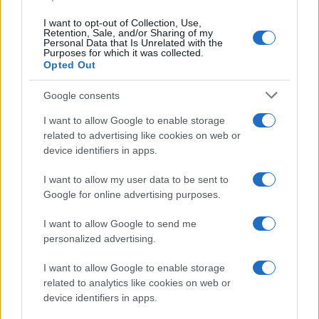
I want to opt-out of Collection, Use,
Retention, Sale, and/or Sharing of my
Personal Data that Is Unrelated with the
Quienes somos
Purposes for which it was collected.
Opted Out
Últimas Noticias
Señala una noticia
Google consents
Síguenos en Facebook
I want to allow Google to enable storage
related to advertising like cookies on web or
Actualidad.es es la gran fuente de información social. Actualidad,
device identifiers in apps.
televisión, crónica, deportes, gente, política y todas las noticias sobre
su ciudad.
I want to allow my user data to be sent to
Para señalar a la redacción de cualquier error en el uso del material
Google for online advertising purposes.
confidencial, escríbanos a
staff@actualidad.es
: nos ocuparemos de
la retirada del material que atenta contra los derechos de terceros.
I want to allow Google to send me
personalized advertising.
Copyright © 2024 | Actualidad.es - Publicado en España por
AdHub
I want to allow Google to enable storage
Media
- Numero REA 2729933 - Todos los derechos reservados.
related to analytics like cookies on web or
Contacto
-
Politica de cookies
-
Política de privacidad
-
Aviso legal
-
device identifiers in apps.
Procesamiento de datos