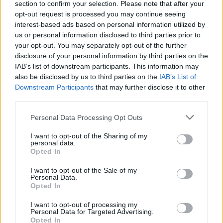
section to confirm your selection. Please note that after your
¿Cómo crear plantillas CSS y HTML
opt-out request is processed you may continue seeing
sin saber nada de programación?
interest-based ads based on personal information utilized by
Utiliza Drawter
us or personal information disclosed to third parties prior to
4 abril, 2020
your opt-out. You may separately opt-out of the further
disclosure of your personal information by third parties on the
¿Cómo puedo redireccionar
IAB’s list of downstream participants. This information may
páginas Web sin usar htaccess?
also be disclosed by us to third parties on the
IAB’s List of
3 abril, 2020
Downstream Participants
that may further disclose it to other
third parties.
¿Cómo puedo redirigir a los
Please note that this website/app uses one or more Google
Personal Data Processing Opt Outs
visitantes de mi página Web
services and may gather and store information including but
excepto a mi?
not limited to your visit or usage behaviour. You may click to
I want to opt-out of the Sharing of my
personal data.
3 abril, 2020
grant or deny consent to Google and its third-party tags to
Opted In
use your data for below specified purposes in below Google
consent section.
I want to opt-out of the Sale of my
Personal Data.
Opted In
I want to opt-out of processing my
Personal Data for Targeted Advertising.
Opted In