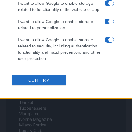
Todos los contenidos se han realizado de forma híbrida por una
I want to allow Google to enable storage
tecnología con Inteligencia Artificial y por creadores independientes
related to functionality of the website or app.
I want to allow Google to enable storage
Italia
related to personalization.
Casa Magazine
I want to allow Google to enable storage
Cineverse Magazine
related to security, including authentication
Donne Magazine
Food Blog
functionality and fraud prevention, and other
Milano Notizie
user protection.
Motor Magazine
Notizie.it
Offerte Shopping
Pet Story
CONFIRM
Professione Lavoro
Sport Magazine
Style24
Think.it
Tuobenessere
Viaggiamo
Nonne Magazine
Milano Cortina
Luxury Club