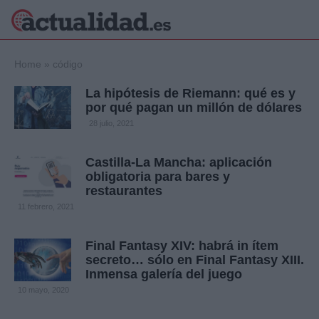
×
Home
»
código
La hipótesis de Riemann: qué es y
por qué pagan un millón de dólares
Política
Ciencia y
28 julio, 2021
Tecnología
Crónica
Castilla-La Mancha: aplicación
obligatoria para bares y
Deportes
restaurantes
Economía
11 febrero, 2021
Salud y Bienestar
Internacional
Final Fantasy XIV: habrá in ítem
Gente
Viajes
secreto… sólo en Final Fantasy XIII.
Inmensa galería del juego
Musica
10 mayo, 2020