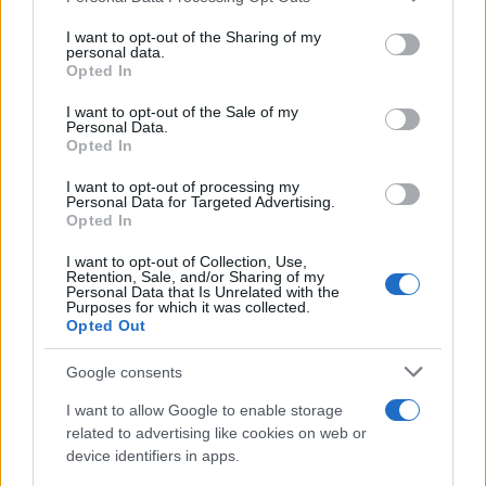
desarrollo
services and may gather and store information including but
not limited to your visit or usage behaviour. You may click to
I want to opt-out of the Sharing of my
25 febrero, 2020
personal data.
grant or deny consent to Google and its third-party tags to
Opted In
use your data for below specified purposes in below Google
La metamorfosis de Lotus (con
consent section.
I want to opt-out of the Sale of my
vídeo)
Personal Data.
Opted In
25 febrero, 2020
I want to opt-out of processing my
Personal Data for Targeted Advertising.
F1 2010: Richard Branson cumplirá
Opted In
con lo prometido y realizará una
jornada como azafata
I want to opt-out of Collection, Use,
25 febrero, 2020
Retention, Sale, and/or Sharing of my
Personal Data that Is Unrelated with the
Purposes for which it was collected.
Opted Out
Google consents
I want to allow Google to enable storage
related to advertising like cookies on web or
device identifiers in apps.