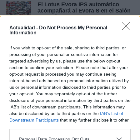
El Lotus Evora IPS automático
acompañará al Evora S en el Salón
de París
27 febrero, 2020
Actualidad -
Do Not Process My Personal
Information
Salón de París 2010: Lotus City Car
Concept
If you wish to opt-out of the sale, sharing to third parties, or
processing of your personal or sensitive information for
26 febrero, 2020
targeted advertising by us, please use the below opt-out
section to confirm your selection. Please note that after your
Más información sobre el Lotus
opt-out request is processed you may continue seeing
Elise 2015 (con vídeo)
interest-based ads based on personal information utilized by
26 febrero, 2020
us or personal information disclosed to third parties prior to
your opt-out. You may separately opt-out of the further
disclosure of your personal information by third parties on the
Una apuesta entre el dueño de
IAB’s list of downstream participants. This information may
Virgin y el de Lotus (con vídeo)
also be disclosed by us to third parties on the
IAB’s List of
26 febrero, 2020
Downstream Participants
that may further disclose it to other
third parties.
El Lotus Esprit es el único de los
Please note that this website/app uses one or more Google
cinco nuevos modelos que está en
Personal Data Processing Opt Outs