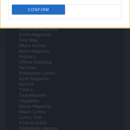
CONFIRM
Italia
Casa Magazine
Cineverse Magazine
Donne Magazine
Food Blog
Milano Notizie
Motor Magazine
Notizie.it
Offerte Shopping
Pet Story
Professione Lavoro
Sport Magazine
Style24
Think.it
Tuobenessere
Viaggiamo
Nonne Magazine
Milano Cortina
Luxury Club
Il Calcio Online
Professione mamma