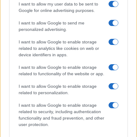
I want to allow my user data to be sent to
Quienes somos
Google for online advertising purposes.
Últimas Noticias
I want to allow Google to send me
Señala una noticia
personalized advertising.
Síguenos en Facebook
I want to allow Google to enable storage
Actualidad.es es la gran fuente de información social. Actualidad,
related to analytics like cookies on web or
televisión, crónica, deportes, gente, política y todas las noticias sobre
device identifiers in apps.
su ciudad.
I want to allow Google to enable storage
Para señalar a la redacción de cualquier error en el uso del material
related to functionality of the website or app.
confidencial, escríbanos a
staff@actualidad.es
: nos ocuparemos de
la retirada del material que atenta contra los derechos de terceros.
I want to allow Google to enable storage
related to personalization.
Copyright © 2024 | Actualidad.es - Publicado en España por
AdHub
I want to allow Google to enable storage
Media
- Numero REA 2729933 - Todos los derechos reservados.
related to security, including authentication
Contacto
-
Politica de cookies
-
Política de privacidad
-
Aviso legal
-
functionality and fraud prevention, and other
Procesamiento de datos
user protection.
Todos los contenidos se han realizado de forma híbrida por una
tecnología con Inteligencia Artificial y por creadores independientes