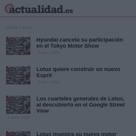
×
Home
»
lotus
Hyundai cancela su participación
en el Tokyo Motor Show
Política
Ciencia y
9 marzo, 2020
Tecnología
Crónica
Lotus quiere construir un nuevo
Esprit
Deportes
Economía
8 marzo, 2020
Salud y Bienestar
Internacional
Los cuarteles generales de Lotus,
al descubierto en el Google Street
Gente
Viajes
View
7 marzo, 2020
Musica
Lotus muestra su nuevo motor