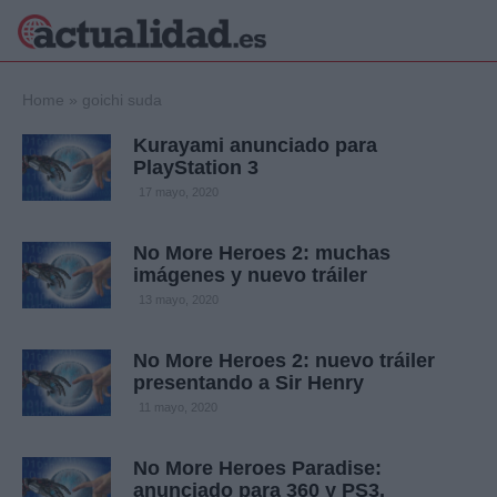
×
Home
»
goichi suda
Kurayami anunciado para
PlayStation 3
Política
Ciencia y
17 mayo, 2020
Tecnología
Crónica
No More Heroes 2: muchas
imágenes y nuevo tráiler
Deportes
Economía
13 mayo, 2020
Salud y Bienestar
Internacional
No More Heroes 2: nuevo tráiler
presentando a Sir Henry
Gente
Viajes
11 mayo, 2020
Musica
No More Heroes Paradise:
anunciado para 360 y PS3,