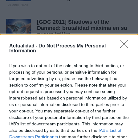
24 abril, 2020
[GDC 2011] Shadows of the
Damned: brutalidad máxima en su
nuevo tráiler
24 abril, 2020
Actualidad -
Do Not Process My Personal
Information
Shadows of the Damned:
espeluznantes artworks
If you wish to opt-out of the sale, sharing to third parties, or
23 abril, 2020
processing of your personal or sensitive information for
targeted advertising by us, please use the below opt-out
section to confirm your selection. Please note that after your
Shadows of the Damned: Mikami y
opt-out request is processed you may continue seeing
Suda se lo pasan bomba en el
interest-based ads based on personal information utilized by
primer diario de desarrollo
us or personal information disclosed to third parties prior to
22 abril, 2020
your opt-out. You may separately opt-out of the further
disclosure of your personal information by third parties on the
Shadows of the Damned: "potencia
IAB’s list of downstream participants. This information may
tu Johnson", nuevo tráiler
also be disclosed by us to third parties on the
IAB’s List of
Downstream Participants
that may further disclose it to other
22 abril, 2020