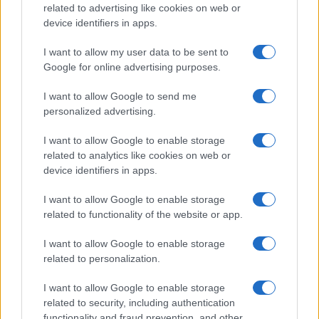
related to advertising like cookies on web or
device identifiers in apps.
I want to allow my user data to be sent to
Google for online advertising purposes.
I want to allow Google to send me
Quienes somos
personalized advertising.
Últimas Noticias
I want to allow Google to enable storage
Señala una noticia
related to analytics like cookies on web or
Síguenos en Facebook
device identifiers in apps.
Actualidad.es es la gran fuente de información social. Actualidad,
I want to allow Google to enable storage
televisión, crónica, deportes, gente, política y todas las noticias sobre
related to functionality of the website or app.
su ciudad.
Para señalar a la redacción de cualquier error en el uso del material
I want to allow Google to enable storage
confidencial, escríbanos a
staff@actualidad.es
: nos ocuparemos de
related to personalization.
la retirada del material que atenta contra los derechos de terceros.
I want to allow Google to enable storage
related to security, including authentication
functionality and fraud prevention, and other
Copyright © 2024 | Actualidad.es - Publicado en España por
AdHub