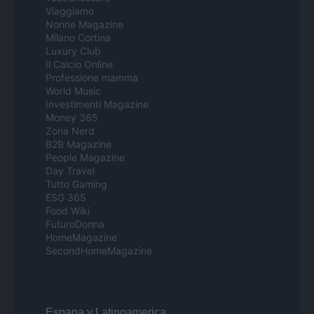
Viaggiamo
Nonne Magazine
Milano Cortina
Luxury Club
Il Calcio Online
Professione mamma
World Music
Investimenti Magazine
Money 365
Zona Nerd
B2B Magazine
People Magazine
Day Travel
Tutto Gaming
ESG 365
Food Wiki
FuturoDonna
HomeMagazine
SecondHomeMagazine
Espana y Latinoamerica