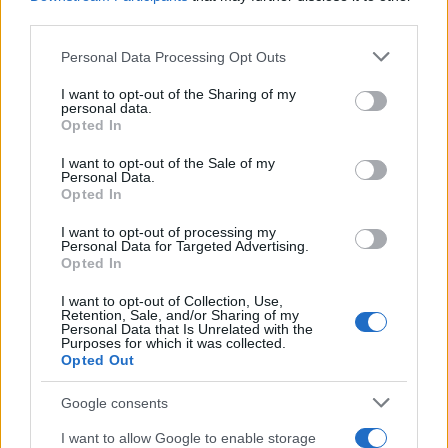
third parties.
Shadows of the Damned: nuevos
Please note that this website/app uses one or more Google
Personal Data Processing Opt Outs
tráilers con uno de sus extraños
services and may gather and store information including but
jefes finales
not limited to your visit or usage behaviour. You may click to
I want to opt-out of the Sharing of my
personal data.
21 abril, 2020
grant or deny consent to Google and its third-party tags to
Opted In
use your data for below specified purposes in below Google
consent section.
I want to opt-out of the Sale of my
Lollipop Chainsaw: una joven
Personal Data.
animadora con motosierra
Opted In
protagoniza el nuevo juego de Suda
51
I want to opt-out of processing my
Personal Data for Targeted Advertising.
21 abril, 2020
Opted In
I want to opt-out of Collection, Use,
Lollipop Chainsaw: lanzamiento en
Retention, Sale, and/or Sharing of my
occidente confirmado gracias a
Personal Data that Is Unrelated with the
Purposes for which it was collected.
Warner Bros
Opted Out
20 abril, 2020
Google consents
I want to allow Google to enable storage