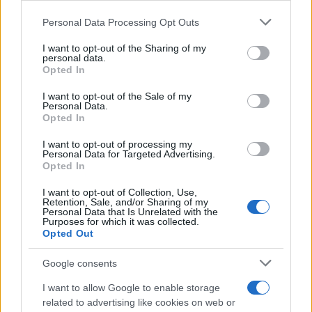
Please note that this website/app uses one or more Google
Personal Data Processing Opt Outs
GTA IV: The ballad of gay Tony,
services and may gather and store information including but
video con sus discotecas
not limited to your visit or usage behaviour. You may click to
I want to opt-out of the Sharing of my
11 mayo, 2020
personal data.
grant or deny consent to Google and its third-party tags to
Opted In
use your data for below specified purposes in below Google
Domo-kun llega al DSiWare en
consent section.
I want to opt-out of the Sale of my
forma de 5 minijuegos, imágenes y
Personal Data.
Opted In
vídeo
11 mayo, 2020
I want to opt-out of processing my
Personal Data for Targeted Advertising.
Opted In
Cooking Mama 3: nuevas capturas
de pantalla con calabaza incluída
I want to opt-out of Collection, Use,
Retention, Sale, and/or Sharing of my
10 mayo, 2020
Personal Data that Is Unrelated with the
Purposes for which it was collected.
Opted Out
1
2
»
Google consents
I want to allow Google to enable storage
related to advertising like cookies on web or