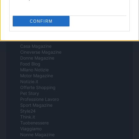
Procesamiento de datos
Todos los contenidos se han realizado de forma híbrida por una
tecnología con Inteligencia Artificial y por creadores independientes
CONFIRM
Italia
Casa Magazine
Cineverse Magazine
Donne Magazine
Food Blog
Milano Notizie
Motor Magazine
Notizie.it
Offerte Shopping
Pet Story
Professione Lavoro
Sport Magazine
Style24
Think.it
Tuobenessere
Viaggiamo
Nonne Magazine