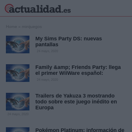
×
Home
»
minijuegos
My Sims Party DS: nuevas
pantallas
Política
Ciencia y
24 mayo, 2020
Tecnología
Crónica
Family &amp; Friends Party: llega
el primer WiiWare español:
Deportes
Economía
24 mayo, 2020
Salud y Bienestar
Internacional
Trailers de Yakuza 3 mostrando
todo sobre este juego inédito en
Gente
Viajes
Europa
24 mayo, 2020
Musica
Pokémon Platinum: información de