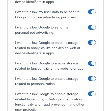
device identifiers in apps.
I want to allow my user data to be sent to
Google for online advertising purposes.
Quienes somos
I want to allow Google to send me
Últimas Noticias
personalized advertising.
Señala una noticia
I want to allow Google to enable storage
Síguenos en Facebook
related to analytics like cookies on web or
device identifiers in apps.
Actualidad.es es la gran fuente de información social. Actualidad,
televisión, crónica, deportes, gente, política y todas las noticias sobre
I want to allow Google to enable storage
su ciudad.
related to functionality of the website or app.
Para señalar a la redacción de cualquier error en el uso del material
confidencial, escríbanos a
staff@actualidad.es
: nos ocuparemos de
I want to allow Google to enable storage
la retirada del material que atenta contra los derechos de terceros.
related to personalization.
I want to allow Google to enable storage
Copyright © 2024 | Actualidad.es - Publicado en España por
AdHub
related to security, including authentication
Media
- Numero REA 2729933 - Todos los derechos reservados.
functionality and fraud prevention, and other
Contacto
-
Politica de cookies
-
Política de privacidad
-
Aviso legal
-
user protection.