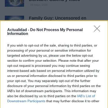
19 mayo, 2020
Family Guy: Uncensored en
iPhone: Primeras y desastrosas
imágenes
Actualidad -
Do Not Process My Personal
Information
19 mayo, 2020
If you wish to opt-out of the sale, sharing to third parties, or
Sushi Academy: Aprende a hacer
processing of your personal or sensitive information for
sushi en tu Nintendo DS
targeted advertising by us, please use the below opt-out
18 mayo, 2020
section to confirm your selection. Please note that after your
opt-out request is processed you may continue seeing
Wii Fit Plus se venderá a veinte
interest-based ads based on personal information utilized by
míseros euros
us or personal information disclosed to third parties prior to
13 mayo, 2020
your opt-out. You may separately opt-out of the further
disclosure of your personal information by third parties on the
IAB’s list of downstream participants. This information may
Planet 51 Online se muestra en un
also be disclosed by us to third parties on the
IAB’s List of
trailer
Downstream Participants
that may further disclose it to other
12 mayo, 2020
third parties.