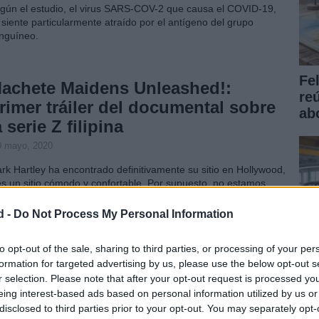
gún el estudio, el virus SARS-COV-2 que causa el COVID-19,
 siente particularmente atraído por el antígeno del grupo
nguíneo.
Fe
achete Maidens Unleashed!:
re
rimer tráiler del documental sobre
ab
a serie Z filipina
0 mayo, 2020
rk Hartley ha encontrado definitivamente su sitio en Hollywood,
es un sitio cómodo y confortable. Por supuesto, no estamos
blando del nuevo Spielberg ni tan siquiera de alguien realmente
nocido, pero sí de uno de los directores de documental…
d -
Do Not Process My Personal Information
he Warrior's Way: Nuevo clip
to opt-out of the sale, sharing to third parties, or processing of your per
angriento para mayores de 18 años
formation for targeted advertising by us, please use the below opt-out s
r selection. Please note that after your opt-out request is processed y
7 mayo, 2020
eing interest-based ads based on personal information utilized by us or
e Warrior’s Way puede parecer dirigida a ratos con demasiada
disclosed to third parties prior to your opt-out. You may separately opt-
Có
atralidad, incluso algunos se echarán para atrás al ver tanto