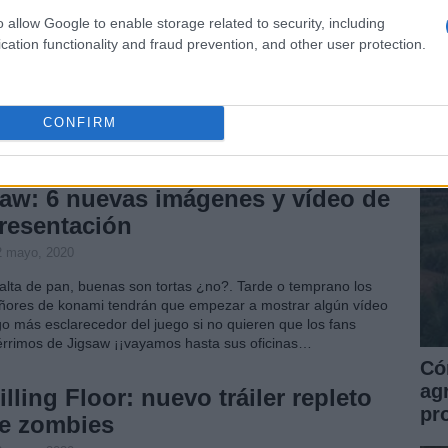
 Wii
o allow Google to enable storage related to security, including
Co
cation functionality and fraud prevention, and other user protection.
3 mayo, 2020
Ce
la
 rumorología es como Chuck Norris; si no existiera, habría que
ventarla. Vale, vale, ya sé que hay una dosis increíble de
CONFIRM
ikismo en esa afirmación… pero no me negaréis que los
mores son la salsa de la vida (y…
aw: 6 nuevas imágenes y vídeo de
resentación
2 mayo, 2020
falta de pan, buenas son tortas ¿no?. Tarde o temprano los
ñores de konami tendrán que empezar a mostrar algún vídeo
go más esclarecedor del juego si no quieren que los fans
érrimos de Jigsaw ¡¡vayamos hasta sus oficinas…
Có
ag
illing Floor: nuevo tráiler repleto
pr
e zombies