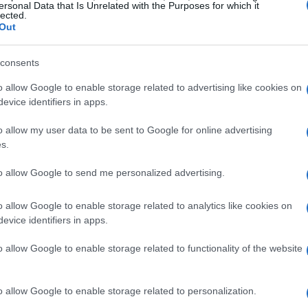
ersonal Data that Is Unrelated with the Purposes for which it
lected.
illing Floor: primeras imágenes de
Out
ste nuevo shooter de zombies
consents
3 mayo, 2020
o allow Google to enable storage related to advertising like cookies on
ipwire Interactive anunció hace pocos días el shooter de
mbies Killing Floor, un nuevo survival horror cooperativo para
evice identifiers in apps.
An
, basado en una conversión del Unreal Tournament 2004.
mbién ofrecerá modo de un jugador, pero el juego se lucirá
Go
o allow my user data to be sent to Google for online advertising
bretodo con…
s.
mi
DC 09: Dexter y sus fundas para
to allow Google to send me personalized advertising.
Phone
o allow Google to enable storage related to analytics like cookies on
3 mayo, 2020
evice identifiers in apps.
s muchachos de Destructoid son algunos de los afortunados en
der estar presentes en la GDC que se está celebrando en San
o allow Google to enable storage related to functionality of the website
ancisco, y a la espera de poder ver nuevas imágenes ingame
 Dexter para iPhone, nos han puesto…
o allow Google to enable storage related to personalization.
umor: Brütal Legend podría llegar