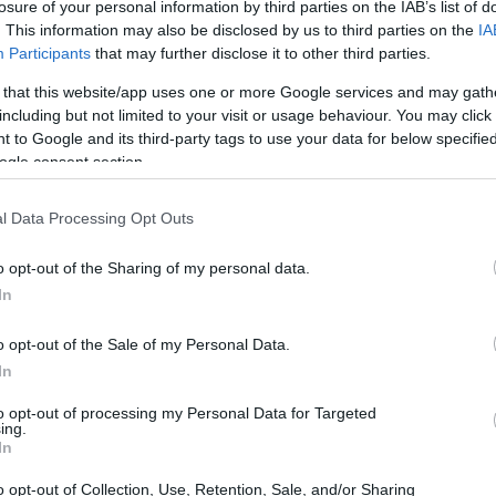
losure of your personal information by third parties on the IAB’s list of
el
vio chroma, pero algunos estamos sorprendidos con su estilo
. This information may also be disclosed by us to third parties on the
IA
la
sual. El filme se estrenará este viernes en EEUU y su…
Participants
that may further disclose it to other third parties.
 that this website/app uses one or more Google services and may gath
ad World ya tiene fecha de estreno
including but not limited to your visit or usage behaviour. You may click 
n Europa
 to Google and its third-party tags to use your data for below specifi
ogle consent section.
4 mayo, 2020
 esperado Madworld para Wii ya tiene fecha oficial de
l Data Processing Opt Outs
nzamiento en Europa. Tal como se anunció ayer, la esperada
ra de Platinum Games estará a la venta a partir del 20 de
rzo. Así se aseguró en la prensa…
o opt-out of the Sharing of my personal data.
In
uevo trailer de Madworld
o opt-out of the Sale of my Personal Data.
Có
ostrando su modo de juego
el
In
4 mayo, 2020
to opt-out of processing my Personal Data for Targeted
 hace falta presentación para Madworld, la esperanza de la Wii
ing.
ra atraer a aquellos jugadores a los que nos gusta más utilizar
In
 bate para machacar a los enemigos que para dar golpes a una
lotita. Este genial trailer…
o opt-out of Collection, Use, Retention, Sale, and/or Sharing