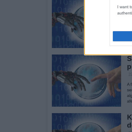
a
I want t
authenti
2
La
in
fr
ru
S
p
2
A 
se
al
af
K
d