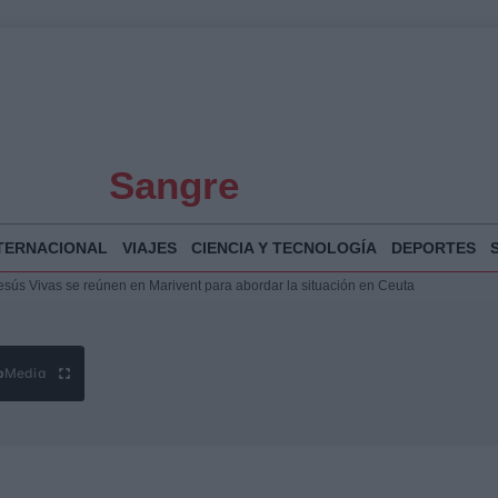
Sangre
TERNACIONAL
VIAJES
CIENCIA Y TECNOLOGÍA
DEPORTES
puesta del Gobierno ante la crisis migratoria en Ceuta
 Bogotá 2026: fecha, recorrido y actividades especiales
a Juan Jesús Vivas en Palma para analizar la situación en Ceuta
Jesús Vivas se reúnen en Marivent para abordar la situación en Ceuta
b
Media