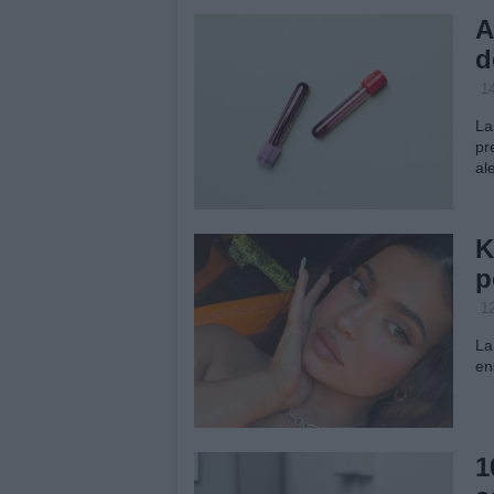
A
d
1
La
pr
al
K
p
1
La
en
1