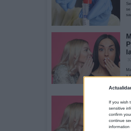
Se
se
sa
M
P
l
3
Ma
y 
ha
co
Actualida
T
If you wish 
s
sensitive in
confirm you
2
continue se
Th
information 
te