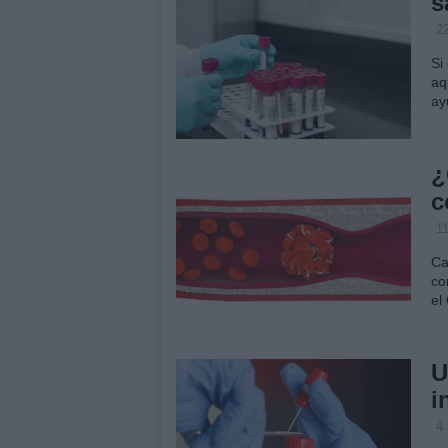
s
22
Si
aq
ay
¿
c
1
Ca
co
el
U
i
4