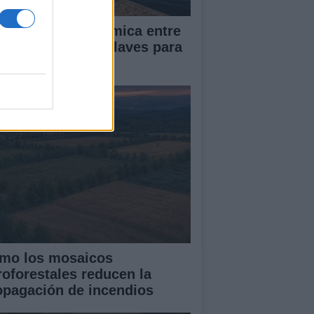
mparativa económica entre
uta y Gibraltar: Claves para
 soberanía
mo los mosaicos
roforestales reducen la
opagación de incendios