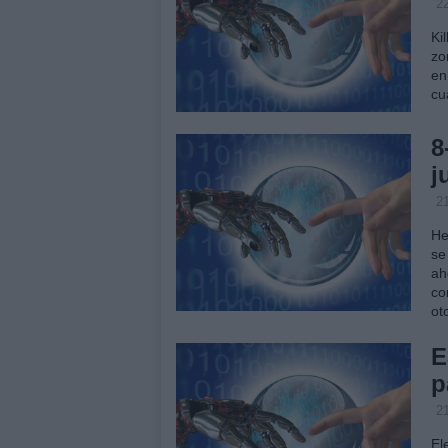
2
Ki
zo
en
cu
8
j
2
He
se
ah
co
ot
E
p
2
El