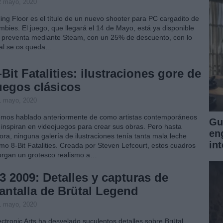
2 mayo, 2020
lling Floor es el título de un nuevo shooter para PC cargadito de
mbies. El juego, que llegará el 14 de Mayo, está ya disponible
 preventa mediante Steam, con un 25% de descuento, con lo
al se os queda…
-Bit Fatalities: ilustraciones gore de
uegos clásicos
1 mayo, 2020
mos hablado anteriormente de como artistas contemporáneos
Gu
 inspiran en videojuegos para crear sus obras. Pero hasta
en
ora, ninguna galería de ilustraciones tenía tanta mala leche
int
mo 8-Bit Fatalities. Creada por Steven Lefcourt, estos cuadros
organ un grotesco realismo a…
3 2009: Detalles y capturas de
antalla de Brütal Legend
1 mayo, 2020
ectronic Arts ha desvelado suculentos detalles sobre Brütal