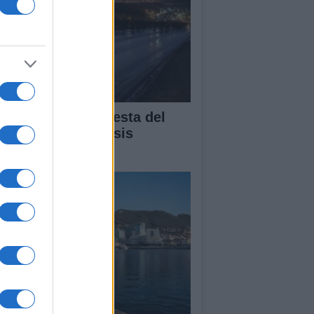
álisis de la respuesta del
bierno ante la crisis
gratoria en Ceuta