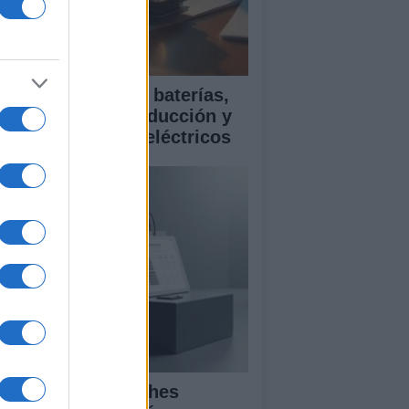
ía para comparar baterías,
istencias a la conducción y
rantía en coches eléctricos
mparativa de coches