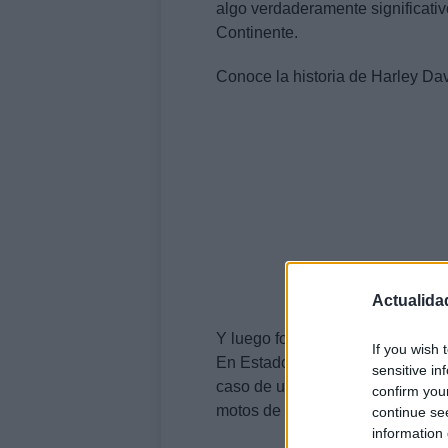
algo verdaderamente significativo.
Continente.
Conoce la historia de Harley Da
Actualida
Y luego forjaron las motocicleta
If you wish 
En Estados Unidos, resuena un s
sensitive in
caso de un nombre legendario q
confirm you
motos de grandes desplazamiento
continue se
information 