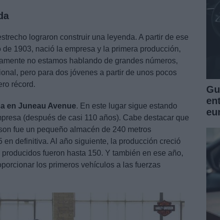
da
recho lograron construir una leyenda. A partir de ese
to de 1903, nació la empresa y la primera producción,
rtamente no estamos hablando de grandes números,
onal, pero para dos jóvenes a partir de unos pocos
ro récord.
Guí
en
ica en Juneau Avenue
. En este lugar sigue estando
eu
empresa (después de casi 110 años). Cabe destacar que
dson fue un pequeño almacén de 240 metros
en definitiva. Al año siguiente, la producción creció
 producidos fueron hasta 150. Y también en ese año,
orcionar los primeros vehículos a las fuerzas