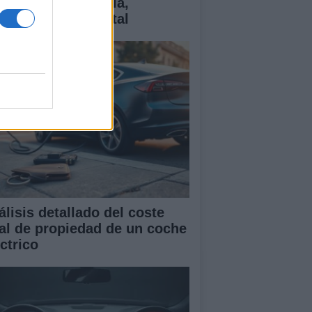
ctricos: tecnología,
antías y coste total
álisis detallado del coste
tal de propiedad de un coche
ctrico