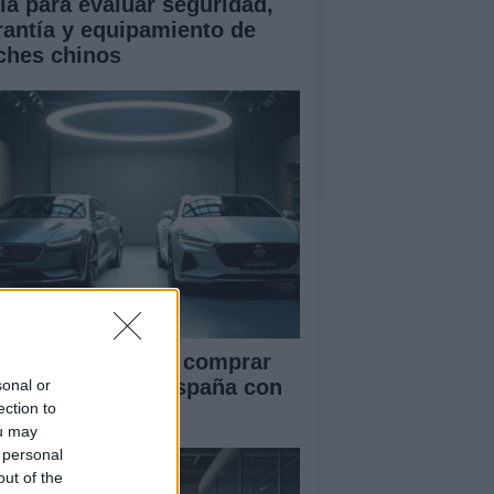
ía para evaluar seguridad,
rantía y equipamiento de
ches chinos
ía definitiva para comprar
ches chinos en España con
sonal or
ection to
guridad
ou may
 personal
out of the