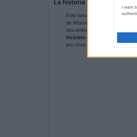
La historia de Harley David
I want t
authenti
Este famoso y legendario fabric
de Wisconsin), en el corazón de 
dos ambiciosos veinteañeros y 
bicicleta motorizada.
Y todo est
por cinco metros.