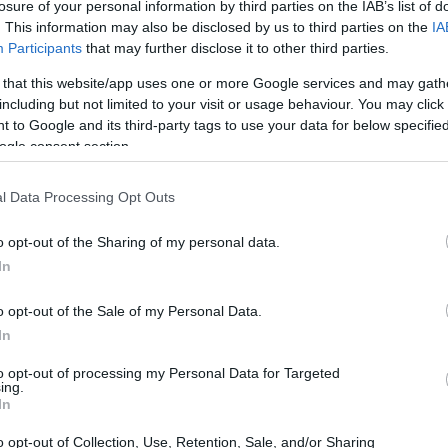
losure of your personal information by third parties on the IAB’s list of
. This information may also be disclosed by us to third parties on the
IA
Participants
that may further disclose it to other third parties.
 that this website/app uses one or more Google services and may gath
including but not limited to your visit or usage behaviour. You may click 
 to Google and its third-party tags to use your data for below specifi
ogle consent section.
l Data Processing Opt Outs
Có
es
o opt-out of the Sharing of my personal data.
me
In
Es
carretera se
han generalizado mucho, y esto casi por
o opt-out of the Sale of my Personal Data.
casas del mundo de las motos.
In
verdadera leyenda: un auténtico punto de referencia.
to opt-out of processing my Personal Data for Targeted
ing.
los motociclistas y sus eternos viajes:
Harley
In
o opt-out of Collection, Use, Retention, Sale, and/or Sharing