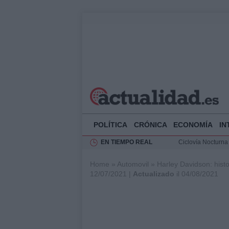
POLÍTICA
CRÓNICA
ECONOMÍA
IN
EN TIEMPO REAL
Ciclovía Nocturna
Felipe VI recibe 
Home
»
Automovil
»
Harley Davidson: histo
Rehabilitación de 
12/07/2021 |
Actualizado
il 04/08/2021
Análisis de la res