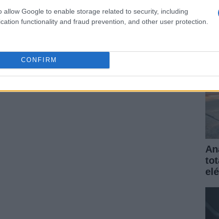
elé
son
o allow Google to enable storage related to security, including
gar
cation functionality and fraud prevention, and other user protection.
ante de motocicletas nació en
Milwaukee
(una ciudad
América del Norte. William Harley y Arthur Davidson,
con un sueño, en 1902
lograron construir una
o en el garaje de Arthur, un pequeño espacio de tres
CONFIRM
An
to
elé