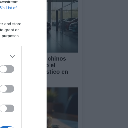
 downstream
B’s List of
er and store
to grant or
ed purposes
mo los vehículos chinos
tán transformando el
rcado automovilístico en
paña