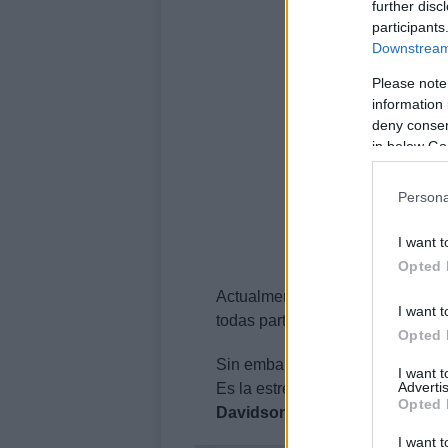
further disc
participants
Downstream 
Please note
information 
deny consent
in below Go
Persona
I want t
Opted 
Actualmente
las «mulas» de la 
I want t
todas partes entre las diversas 
Opted 
Sin embargo, ese nombre es una 
I want 
Advertis
Es la estrella del norte de todos 
Opted 
Davidson.
I want t