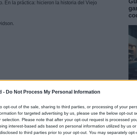
Gu
 En la práctica: hicieron la historia del Viejo
ga
co
vidson.
d -
Do Not Process My Personal Information
Gu
s más espléndidas y conocidas de la historia.
co
to opt-out of the sale, sharing to third parties, or processing of your per
onido (o estruendo) verdaderamente único. Es el
formation for targeted advertising by us, please use the below opt-out s
se
ue durante muchos años ha sido el símbolo de las
r selection. Please note that after your opt-out request is processed y
s y de considerables distancias de costa a costa.
eing interest-based ads based on personal information utilized by us or
disclosed to third parties prior to your opt-out. You may separately opt-