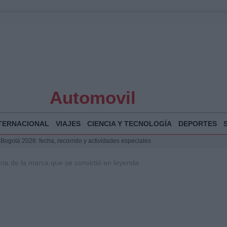
Automovil
TERNACIONAL
VIAJES
CIENCIA Y TECNOLOGÍA
DEPORTES
 Bogotá 2026: fecha, recorrido y actividades especiales
a Juan Jesús Vivas en Palma para analizar la situación en Ceuta
ria de la marca que se convirtió en leyenda
la Illa Plana: Menorca apuesta por el deporte náutico sostenible
puesta del Gobierno ante la crisis migratoria en Ceuta