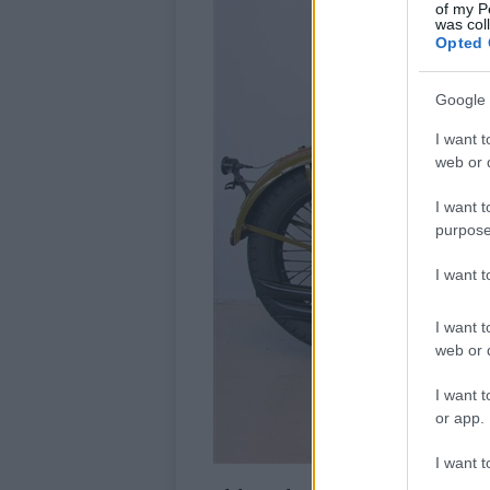
of my P
was col
Opted 
Google 
I want t
web or d
I want t
purpose
I want 
I want t
web or d
I want t
or app.
I want t