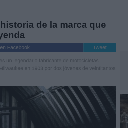
historia de la marca que
eyenda
 en Facebook
Tweet
 un legendario fabricante de motocicletas
ilwaukee en 1903 por dos jóvenes de veintitantos