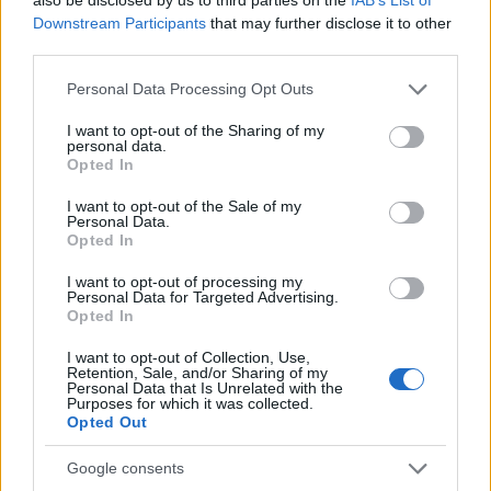
regreso a las aulas en cada
Downstream Participants
that may further disclose it to other
comunidad
third parties.
25 agosto, 2020
Please note that this website/app uses one or more Google
Personal Data Processing Opt Outs
services and may gather and store information including but
Sánchez comparecerá después del
not limited to your visit or usage behaviour. You may click to
I want to opt-out of the Sharing of my
Consejo de Ministros
personal data.
grant or deny consent to Google and its third-party tags to
25 agosto, 2020
Opted In
use your data for below specified purposes in below Google
consent section.
I want to opt-out of the Sale of my
Cataluña: La Generalitat prohíbe las
Personal Data.
Opted In
reuniones de más de 10 personas
24 agosto, 2020
I want to opt-out of processing my
Personal Data for Targeted Advertising.
Opted In
Madrid: queda anulada la
prohibición de fumar en los
I want to opt-out of Collection, Use,
espacios públicos
Retention, Sale, and/or Sharing of my
Personal Data that Is Unrelated with the
21 agosto, 2020
Purposes for which it was collected.
Opted Out
« Primero
«
...
25
...
223
224
225
226
Google consents
227
228
229
230
231
232
233
234
»