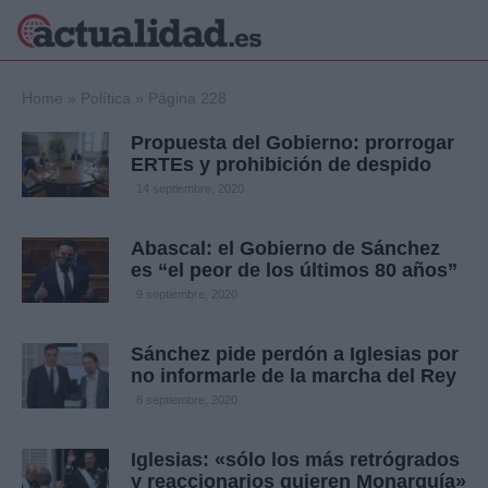
×
Home
»
Política
»
Página 228
Propuesta del Gobierno: prorrogar
ERTEs y prohibición de despido
Política
Ciencia y
14 septiembre, 2020
Tecnología
Crónica
Abascal: el Gobierno de Sánchez
es “el peor de los últimos 80 años”
Deportes
Economía
9 septiembre, 2020
Salud y Bienestar
Internacional
Sánchez pide perdón a Iglesias por
no informarle de la marcha del Rey
Gente
Viajes
8 septiembre, 2020
Musica
Iglesias: «sólo los más retrógrados
y reaccionarios quieren Monarquía»