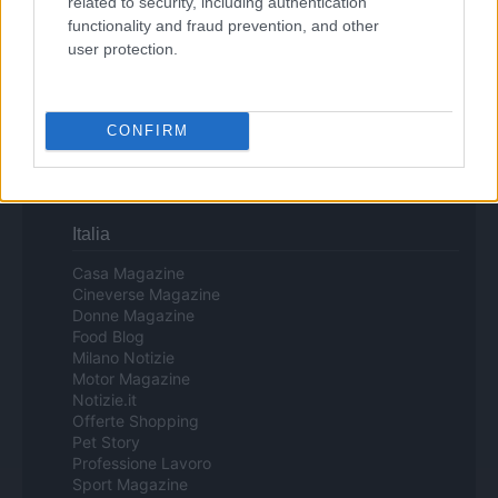
related to security, including authentication
functionality and fraud prevention, and other
user protection.
Copyright © 2024 | Actualidad.es - Publicado en España por
AdHub
Media
- Numero REA 2729933 - Todos los derechos reservados.
Contacto
-
Politica de cookies
-
Política de privacidad
-
Aviso legal
-
Procesamiento de datos
CONFIRM
Todos los contenidos se han realizado de forma híbrida por una
tecnología con Inteligencia Artificial y por creadores independientes
Italia
Casa Magazine
Cineverse Magazine
Donne Magazine
Food Blog
Milano Notizie
Motor Magazine
Notizie.it
Offerte Shopping
Pet Story
Professione Lavoro
Sport Magazine