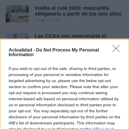
Vuelta al cole 2020: mascarilla
obligatoria a partir de los seis años
27 agosto, 2020
Las CCAA ven innecesario el
Estado de alarma individualizado
26 agosto, 2020
Actualidad -
Do Not Process My Personal
Information
Pedro Sánchez apoya a Pablo
If you wish to opt-out of the sale, sharing to third parties, or
Iglesias tras la imputación de
processing of your personal or sensitive information for
Podemos
targeted advertising by us, please use the below opt-out
25 agosto, 2020
section to confirm your selection. Please note that after your
opt-out request is processed you may continue seeing
Conclusiones y medidas del primer
interest-based ads based on personal information utilized by
Consejo de Ministros
us or personal information disclosed to third parties prior to
25 agosto, 2020
your opt-out. You may separately opt-out of the further
disclosure of your personal information by third parties on the
IAB’s list of downstream participants. This information may
Vuelta al cole 2020: así será el
also be disclosed by us to third parties on the
IAB’s List of