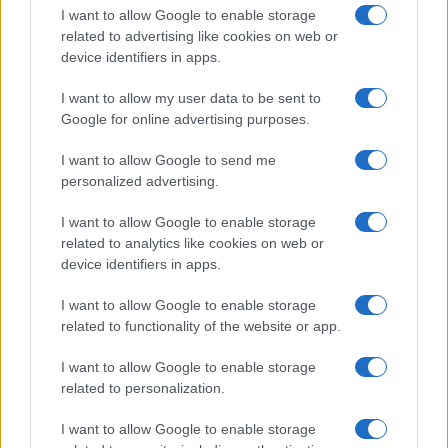
I want to allow Google to enable storage
related to advertising like cookies on web or
device identifiers in apps.
I want to allow my user data to be sent to
Google for online advertising purposes.
I want to allow Google to send me
personalized advertising.
Quienes somos
Últimas Noticias
I want to allow Google to enable storage
related to analytics like cookies on web or
Señala una noticia
device identifiers in apps.
Síguenos en Facebook
I want to allow Google to enable storage
Actualidad.es es la gran fuente de información social. Actualidad,
related to functionality of the website or app.
televisión, crónica, deportes, gente, política y todas las noticias sobre
su ciudad.
I want to allow Google to enable storage
related to personalization.
Para señalar a la redacción de cualquier error en el uso del material
confidencial, escríbanos a
staff@actualidad.es
: nos ocuparemos de
la retirada del material que atenta contra los derechos de terceros.
I want to allow Google to enable storage